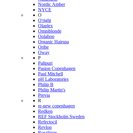
Nordic Amber
NYCE
O
O'right
Olaplex
Omniblonde
Oolaboo
Organic Hairspa
Oribe
Oway
P
Pañpuri
Pasion Copenhagen
Paul Mitchell
pH Laboratories
Philip B
Philip Martin's
Previa
R
re-new copenhagen
Redken
REF Stockholm Sweden
Refectocil
Revlon
Rosalique