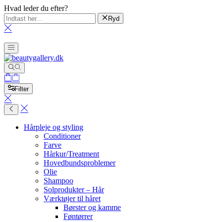
Hvad leder du efter?
Ryd
Filter
Hårpleje og styling
Conditioner
Farve
Hårkur/Treatment
Hovedbundsproblemer
Olie
Shampoo
Solprodukter – Hår
Værktøjer til håret
Børster og kamme
Føntørrer