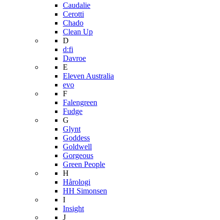
Caudalie
Cerotti
Chado
Clean Up
D
d:fi
Davroe
E
Eleven Australia
evo
F
Falengreen
Fudge
G
Glynt
Goddess
Goldwell
Gorgeous
Green People
H
Hårologi
HH Simonsen
I
Insight
J