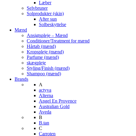
Læber
Selvbruner
Solprodukter (skin)
After sun
Solbeskyttelse
Mænd
Ansigtspleje – Mænd
Conditioner/Treatment for mænd
Hårtab (mænd)
Kropspleje (mænd)
Parfume (mænd)
skægpleje
Styling/Finish (mænd)
Shampoo (mænd)
Brands
A
actyva
Alterna
Angel En Provence
Australian Gold
Aveda
B
B.tan
C
Carroten