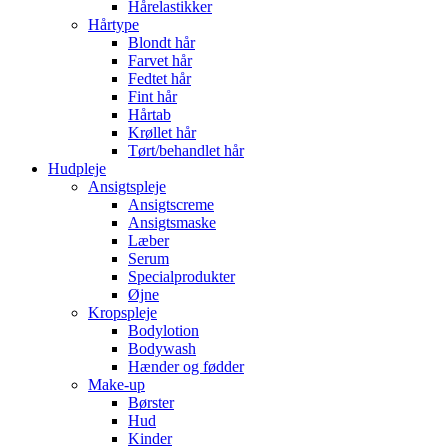
Hårelastikker
Hårtype
Blondt hår
Farvet hår
Fedtet hår
Fint hår
Hårtab
Krøllet hår
Tørt/behandlet hår
Hudpleje
Ansigtspleje
Ansigtscreme
Ansigtsmaske
Læber
Serum
Specialprodukter
Øjne
Kropspleje
Bodylotion
Bodywash
Hænder og fødder
Make-up
Børster
Hud
Kinder