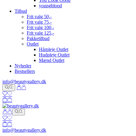
You Look Good
youngblood
Tilbud
Frit valg 50,-
Frit valg 75,-
Frit valg 100,-
Frit valg 125,-
Pakketilbud
Outlet
Hårpleje Outlet
Hudpleje Outlet
Mænd Outlet
Nyheder
Bestsellers
info@beautygallery.dk
info@beautygallery.dk