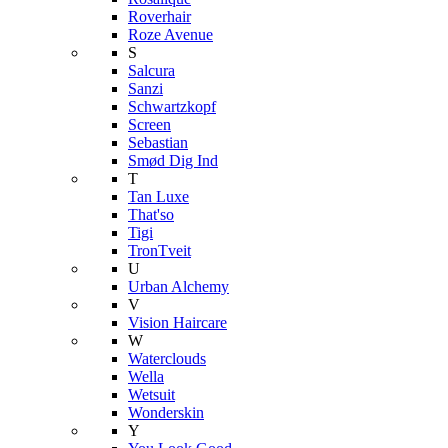
Roverhair
Roze Avenue
S
Salcura
Sanzi
Schwartzkopf
Screen
Sebastian
Smød Dig Ind
T
Tan Luxe
That'so
Tigi
TronTveit
U
Urban Alchemy
V
Vision Haircare
W
Waterclouds
Wella
Wetsuit
Wonderskin
Y