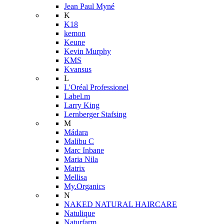
Jean Paul Myné
K
K18
kemon
Keune
Kevin Murphy
KMS
Kvansus
L
L'Oréal Professionel
Label.m
Larry King
Lernberger Stafsing
M
Mádara
Malibu C
Marc Inbane
Maria Nila
Matrix
Mellisa
My.Organics
N
NAKED NATURAL HAIRCARE
Natulique
Naturfarm