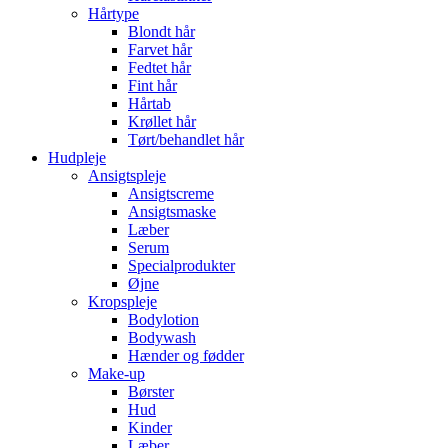
Hårtype
Blondt hår
Farvet hår
Fedtet hår
Fint hår
Hårtab
Krøllet hår
Tørt/behandlet hår
Hudpleje
Ansigtspleje
Ansigtscreme
Ansigtsmaske
Læber
Serum
Specialprodukter
Øjne
Kropspleje
Bodylotion
Bodywash
Hænder og fødder
Make-up
Børster
Hud
Kinder
Læber