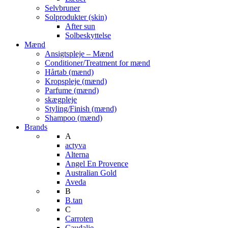
Selvbruner
Solprodukter (skin)
After sun
Solbeskyttelse
Mænd
Ansigtspleje – Mænd
Conditioner/Treatment for mænd
Hårtab (mænd)
Kropspleje (mænd)
Parfume (mænd)
skægpleje
Styling/Finish (mænd)
Shampoo (mænd)
Brands
A
actyva
Alterna
Angel En Provence
Australian Gold
Aveda
B
B.tan
C
Carroten
Caudalie