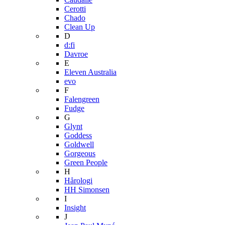
Cerotti
Chado
Clean Up
D
d:fi
Davroe
E
Eleven Australia
evo
F
Falengreen
Fudge
G
Glynt
Goddess
Goldwell
Gorgeous
Green People
H
Hårologi
HH Simonsen
I
Insight
J