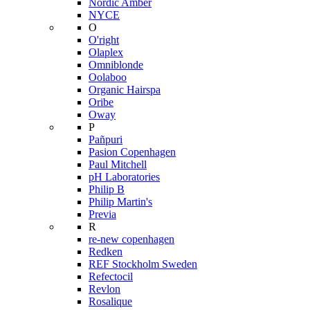
Nordic Amber
NYCE
O
O'right
Olaplex
Omniblonde
Oolaboo
Organic Hairspa
Oribe
Oway
P
Pañpuri
Pasion Copenhagen
Paul Mitchell
pH Laboratories
Philip B
Philip Martin's
Previa
R
re-new copenhagen
Redken
REF Stockholm Sweden
Refectocil
Revlon
Rosalique