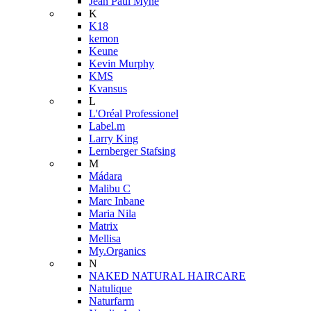
Jean Paul Myné
K
K18
kemon
Keune
Kevin Murphy
KMS
Kvansus
L
L'Oréal Professionel
Label.m
Larry King
Lernberger Stafsing
M
Mádara
Malibu C
Marc Inbane
Maria Nila
Matrix
Mellisa
My.Organics
N
NAKED NATURAL HAIRCARE
Natulique
Naturfarm