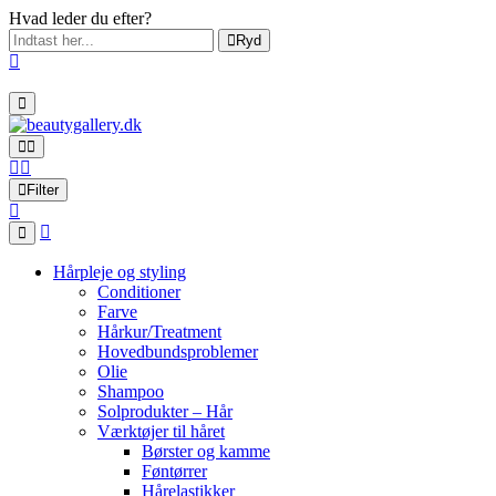
Hvad leder du efter?
Ryd
Filter
Hårpleje og styling
Conditioner
Farve
Hårkur/Treatment
Hovedbundsproblemer
Olie
Shampoo
Solprodukter – Hår
Værktøjer til håret
Børster og kamme
Føntørrer
Hårelastikker