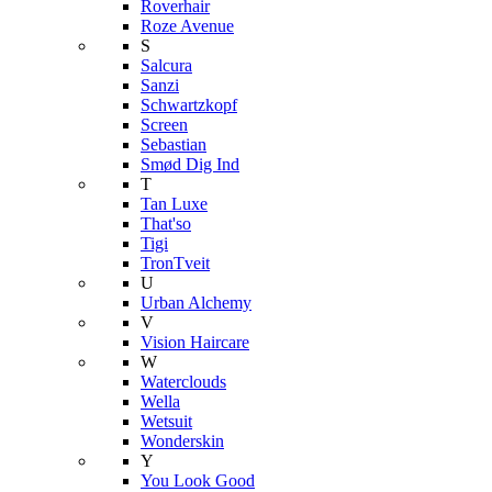
Roverhair
Roze Avenue
S
Salcura
Sanzi
Schwartzkopf
Screen
Sebastian
Smød Dig Ind
T
Tan Luxe
That'so
Tigi
TronTveit
U
Urban Alchemy
V
Vision Haircare
W
Waterclouds
Wella
Wetsuit
Wonderskin
Y
You Look Good