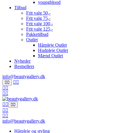
youngblood
Tilbud
Frit valg 50,-
Frit valg 75,-
Frit valg 100,-
Frit valg 125,-
Pakketilbud
Outlet
Hårpleje Outlet
Hudpleje Outlet
Mænd Outlet
Nyheder
Bestsellers
info@beautygallery.dk
info@beautygallery.dk
Hårpleje og styling