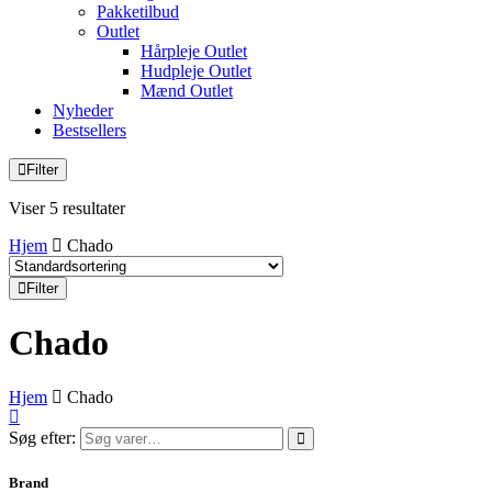
Pakketilbud
Outlet
Hårpleje Outlet
Hudpleje Outlet
Mænd Outlet
Nyheder
Bestsellers
Filter
Viser 5 resultater
Hjem
Chado
Filter
Chado
Hjem
Chado
Søg efter:
Brand