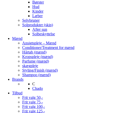
Børster
Hud
Kinder
Læber
Selvbruner
Solprodukter (skin)
After sun
Solbeskyttelse
Mænd
Ansigtspleje – Mænd
Conditioner/Treatment for mænd
Hårtab (mænd)
Kropspleje (mænd)
Parfume (mænd)
skægpleje
Styling/Finish (mænd)
Shampoo (mænd)
Brands
C
Chado
Tilbud
Frit valg 50,-
Frit valg 75,-
Frit valg 100,-
Frit valg 125,-