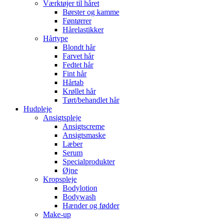
Værktøjer til håret
Børster og kamme
Føntørrer
Hårelastikker
Hårtype
Blondt hår
Farvet hår
Fedtet hår
Fint hår
Hårtab
Krøllet hår
Tørt/behandlet hår
Hudpleje
Ansigtspleje
Ansigtscreme
Ansigtsmaske
Læber
Serum
Specialprodukter
Øjne
Kropspleje
Bodylotion
Bodywash
Hænder og fødder
Make-up