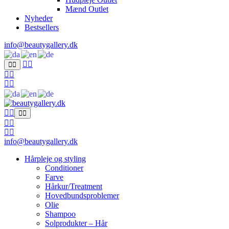
Mænd Outlet
Nyheder
Bestsellers
info@beautygallery.dk
info@beautygallery.dk
Hårpleje og styling
Conditioner
Farve
Hårkur/Treatment
Hovedbundsproblemer
Olie
Shampoo
Solprodukter – Hår