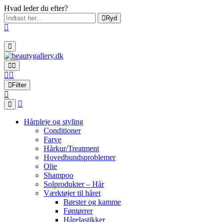
Hvad leder du efter?
Ryd
Filter
Hårpleje og styling
Conditioner
Farve
Hårkur/Treatment
Hovedbundsproblemer
Olie
Shampoo
Solprodukter – Hår
Værktøjer til håret
Børster og kamme
Føntørrer
Hårelastikker