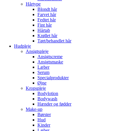
Hårtype
Blondt hår
Farvet hår
Fedtet hår
Fint hår
Hårtab
Krøllet hår
Tørt/behandlet hår
Hudpleje
Ansigtspleje
Ansigtscreme
Ansigtsmaske
Læber
Serum
Specialprodukter
Øjne
Kropspleje
Bodylotion
Bodywash
Hænder og fødder
Make-up
Børster
Hud
Kinder
Læber