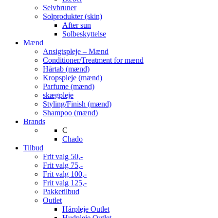
Selvbruner
Solprodukter (skin)
After sun
Solbeskyttelse
Mænd
Ansigtspleje – Mænd
Conditioner/Treatment for mænd
Hårtab (mænd)
Kropspleje (mænd)
Parfume (mænd)
skægpleje
Styling/Finish (mænd)
Shampoo (mænd)
Brands
C
Chado
Tilbud
Frit valg 50,-
Frit valg 75,-
Frit valg 100,-
Frit valg 125,-
Pakketilbud
Outlet
Hårpleje Outlet
Hudpleje Outlet