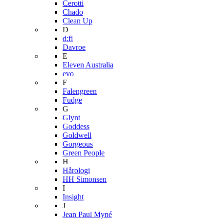
Cerotti
Chado
Clean Up
D
d:fi
Davroe
E
Eleven Australia
evo
F
Falengreen
Fudge
G
Glynt
Goddess
Goldwell
Gorgeous
Green People
H
Hårologi
HH Simonsen
I
Insight
J
Jean Paul Myné