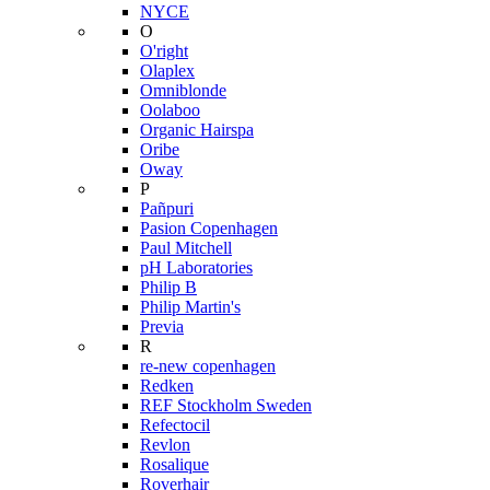
NYCE
O
O'right
Olaplex
Omniblonde
Oolaboo
Organic Hairspa
Oribe
Oway
P
Pañpuri
Pasion Copenhagen
Paul Mitchell
pH Laboratories
Philip B
Philip Martin's
Previa
R
re-new copenhagen
Redken
REF Stockholm Sweden
Refectocil
Revlon
Rosalique
Roverhair