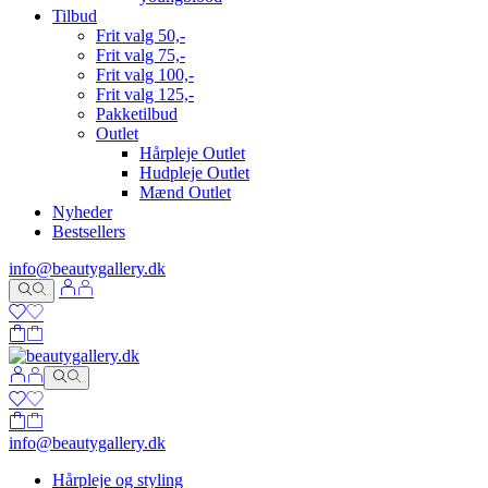
Tilbud
Frit valg 50,-
Frit valg 75,-
Frit valg 100,-
Frit valg 125,-
Pakketilbud
Outlet
Hårpleje Outlet
Hudpleje Outlet
Mænd Outlet
Nyheder
Bestsellers
info@beautygallery.dk
info@beautygallery.dk
Hårpleje og styling