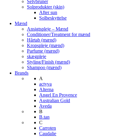
Selvbruner
Solprodukter (skin)
After sun
Solbeskyttelse
Mænd
Ansigtspleje – Mænd
Conditioner/Treatment for mænd
Hårtab (mænd)
Kropspleje (mænd)
Parfume (mænd)
skægpleje
Styling/Finish (mænd)
Shampoo (mænd)
Brands
A
actyva
Alterna
Angel En Provence
Australian Gold
Aveda
B
B.tan
C
Carroten
Caudalie