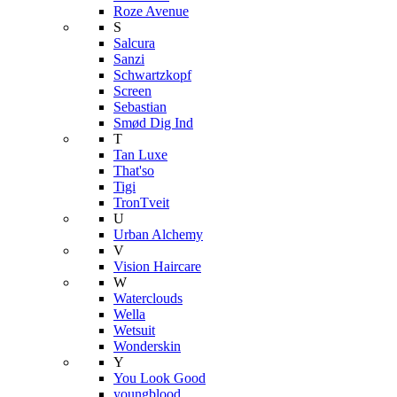
Roze Avenue
S
Salcura
Sanzi
Schwartzkopf
Screen
Sebastian
Smød Dig Ind
T
Tan Luxe
That'so
Tigi
TronTveit
U
Urban Alchemy
V
Vision Haircare
W
Waterclouds
Wella
Wetsuit
Wonderskin
Y
You Look Good
youngblood