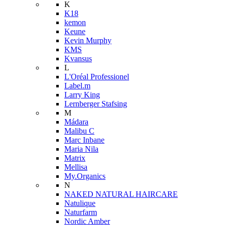
K
K18
kemon
Keune
Kevin Murphy
KMS
Kvansus
L
L'Oréal Professionel
Label.m
Larry King
Lernberger Stafsing
M
Mádara
Malibu C
Marc Inbane
Maria Nila
Matrix
Mellisa
My.Organics
N
NAKED NATURAL HAIRCARE
Natulique
Naturfarm
Nordic Amber