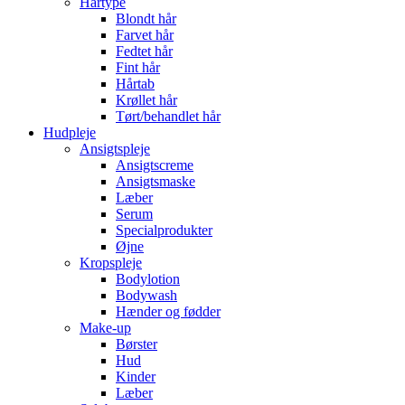
Hårtype
Blondt hår
Farvet hår
Fedtet hår
Fint hår
Hårtab
Krøllet hår
Tørt/behandlet hår
Hudpleje
Ansigtspleje
Ansigtscreme
Ansigtsmaske
Læber
Serum
Specialprodukter
Øjne
Kropspleje
Bodylotion
Bodywash
Hænder og fødder
Make-up
Børster
Hud
Kinder
Læber