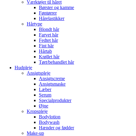
Værktøjer til håret
Børster og kamme
Føntørrer
Hårelastikker
Hårtype
Blondt hår
Farvet hår
Fedtet hår
Fint hår
Hårtab
Krøllet hår
Tørt/behandlet hår
Hudpleje
Ansigtspleje
Ansigtscreme
Ansigtsmaske
Læber
Serum
Specialprodukter
Øjne
Kropspleje
Bodylotion
Bodywash
Hænder og fødder
Make-up