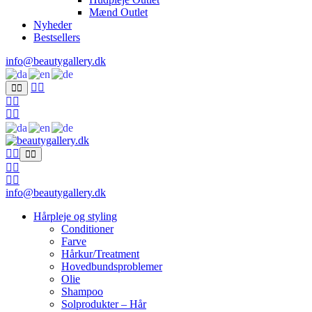
Mænd Outlet
Nyheder
Bestsellers
info@beautygallery.dk
info@beautygallery.dk
Hårpleje og styling
Conditioner
Farve
Hårkur/Treatment
Hovedbundsproblemer
Olie
Shampoo
Solprodukter – Hår