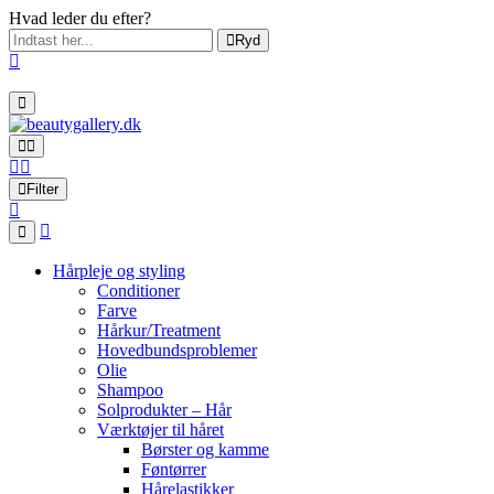
Hvad leder du efter?
Ryd
Filter
Hårpleje og styling
Conditioner
Farve
Hårkur/Treatment
Hovedbundsproblemer
Olie
Shampoo
Solprodukter – Hår
Værktøjer til håret
Børster og kamme
Føntørrer
Hårelastikker