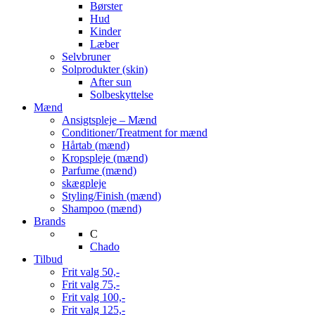
Børster
Hud
Kinder
Læber
Selvbruner
Solprodukter (skin)
After sun
Solbeskyttelse
Mænd
Ansigtspleje – Mænd
Conditioner/Treatment for mænd
Hårtab (mænd)
Kropspleje (mænd)
Parfume (mænd)
skægpleje
Styling/Finish (mænd)
Shampoo (mænd)
Brands
C
Chado
Tilbud
Frit valg 50,-
Frit valg 75,-
Frit valg 100,-
Frit valg 125,-