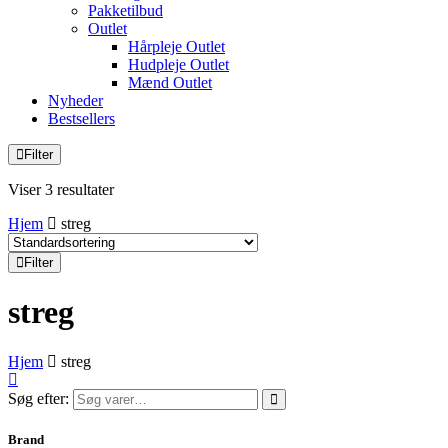
Pakketilbud
Outlet
Hårpleje Outlet
Hudpleje Outlet
Mænd Outlet
Nyheder
Bestsellers
Filter
Viser 3 resultater
Hjem
streg
Filter
streg
Hjem
streg
Søg efter:
Brand