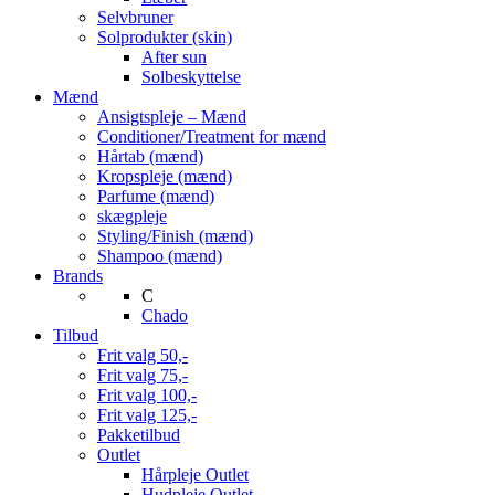
Selvbruner
Solprodukter (skin)
After sun
Solbeskyttelse
Mænd
Ansigtspleje – Mænd
Conditioner/Treatment for mænd
Hårtab (mænd)
Kropspleje (mænd)
Parfume (mænd)
skægpleje
Styling/Finish (mænd)
Shampoo (mænd)
Brands
C
Chado
Tilbud
Frit valg 50,-
Frit valg 75,-
Frit valg 100,-
Frit valg 125,-
Pakketilbud
Outlet
Hårpleje Outlet
Hudpleje Outlet