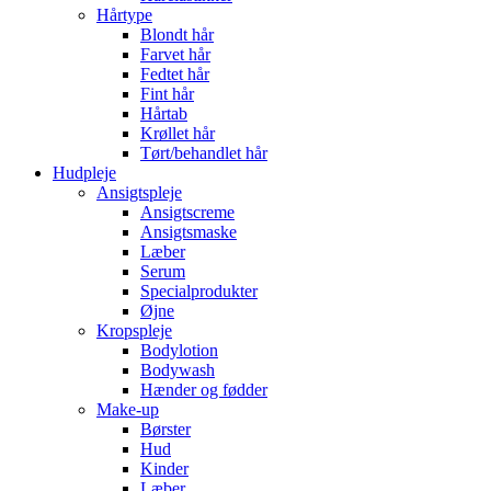
Hårtype
Blondt hår
Farvet hår
Fedtet hår
Fint hår
Hårtab
Krøllet hår
Tørt/behandlet hår
Hudpleje
Ansigtspleje
Ansigtscreme
Ansigtsmaske
Læber
Serum
Specialprodukter
Øjne
Kropspleje
Bodylotion
Bodywash
Hænder og fødder
Make-up
Børster
Hud
Kinder
Læber