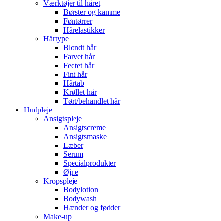
Værktøjer til håret
Børster og kamme
Føntørrer
Hårelastikker
Hårtype
Blondt hår
Farvet hår
Fedtet hår
Fint hår
Hårtab
Krøllet hår
Tørt/behandlet hår
Hudpleje
Ansigtspleje
Ansigtscreme
Ansigtsmaske
Læber
Serum
Specialprodukter
Øjne
Kropspleje
Bodylotion
Bodywash
Hænder og fødder
Make-up