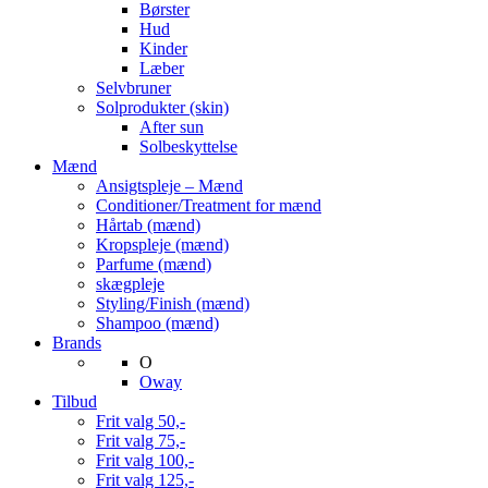
Børster
Hud
Kinder
Læber
Selvbruner
Solprodukter (skin)
After sun
Solbeskyttelse
Mænd
Ansigtspleje – Mænd
Conditioner/Treatment for mænd
Hårtab (mænd)
Kropspleje (mænd)
Parfume (mænd)
skægpleje
Styling/Finish (mænd)
Shampoo (mænd)
Brands
O
Oway
Tilbud
Frit valg 50,-
Frit valg 75,-
Frit valg 100,-
Frit valg 125,-