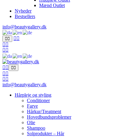
Mænd Outlet
Nyheder
Bestsellers
info@beautygallery.dk
info@beautygallery.dk
Hårpleje og styling
Conditioner
Farve
Hårkur/Treatment
Hovedbundsproblemer
Olie
Shampoo
Solprodukter – Hår