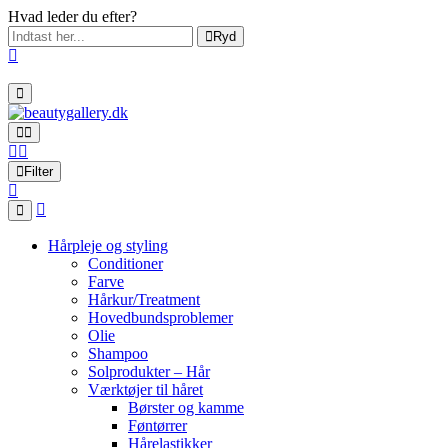
Hvad leder du efter?
Ryd
Filter
Hårpleje og styling
Conditioner
Farve
Hårkur/Treatment
Hovedbundsproblemer
Olie
Shampoo
Solprodukter – Hår
Værktøjer til håret
Børster og kamme
Føntørrer
Hårelastikker