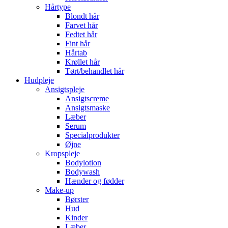
Hårtype
Blondt hår
Farvet hår
Fedtet hår
Fint hår
Hårtab
Krøllet hår
Tørt/behandlet hår
Hudpleje
Ansigtspleje
Ansigtscreme
Ansigtsmaske
Læber
Serum
Specialprodukter
Øjne
Kropspleje
Bodylotion
Bodywash
Hænder og fødder
Make-up
Børster
Hud
Kinder
Læber