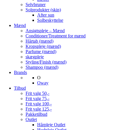
Selvbruner
Solprodukter (skin)
After sun
Solbeskyttelse
Mænd
Ansigtspleje – Mænd
Conditioner/Treatment for mænd
Hårtab (mænd)
Kropspleje (mænd)
Parfume (mænd)
skægpleje
Styling/Finish (mænd)
Shampoo (mænd)
Brands
O
Oway
Tilbud
Frit valg 50,-
Frit valg 75,-
Frit valg 100,-
Frit valg 125,-
Pakketilbud
Outlet
Hårpleje Outlet
Hudpleje Outlet