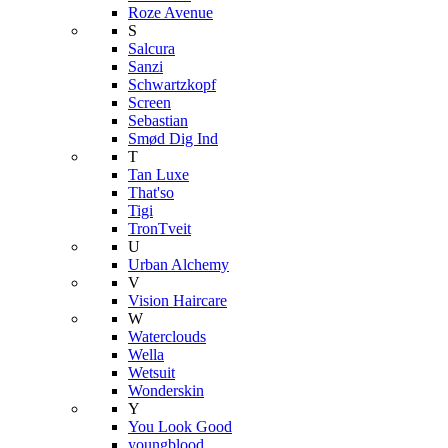
Roze Avenue
S
Salcura
Sanzi
Schwartzkopf
Screen
Sebastian
Smød Dig Ind
T
Tan Luxe
That'so
Tigi
TronTveit
U
Urban Alchemy
V
Vision Haircare
W
Waterclouds
Wella
Wetsuit
Wonderskin
Y
You Look Good
youngblood