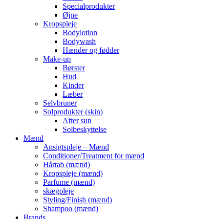
Specialprodukter
Øjne
Kropspleje
Bodylotion
Bodywash
Hænder og fødder
Make-up
Børster
Hud
Kinder
Læber
Selvbruner
Solprodukter (skin)
After sun
Solbeskyttelse
Mænd
Ansigtspleje – Mænd
Conditioner/Treatment for mænd
Hårtab (mænd)
Kropspleje (mænd)
Parfume (mænd)
skægpleje
Styling/Finish (mænd)
Shampoo (mænd)
Brands