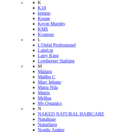
K
K18
kemon
Keune
Kevin Murphy
KMS
Kvansus
L
L'Oréal Professionel
Label.m
Larry King
Lernberger Stafsing
M
Mádara
Malibu C
Marc Inbane
Maria Nila
Matrix
Mellisa
My.Organics
N
NAKED NATURAL HAIRCARE
Natulique
Naturfarm
Nordic Amber