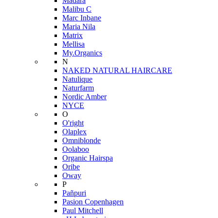
Mádara
Malibu C
Marc Inbane
Maria Nila
Matrix
Mellisa
My.Organics
N
NAKED NATURAL HAIRCARE
Natulique
Naturfarm
Nordic Amber
NYCE
O
O'right
Olaplex
Omniblonde
Oolaboo
Organic Hairspa
Oribe
Oway
P
Pañpuri
Pasion Copenhagen
Paul Mitchell