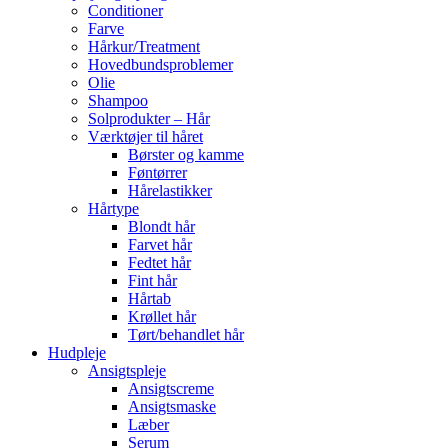
Conditioner
Farve
Hårkur/Treatment
Hovedbundsproblemer
Olie
Shampoo
Solprodukter – Hår
Værktøjer til håret
Børster og kamme
Føntørrer
Hårelastikker
Hårtype
Blondt hår
Farvet hår
Fedtet hår
Fint hår
Hårtab
Krøllet hår
Tørt/behandlet hår
Hudpleje
Ansigtspleje
Ansigtscreme
Ansigtsmaske
Læber
Serum