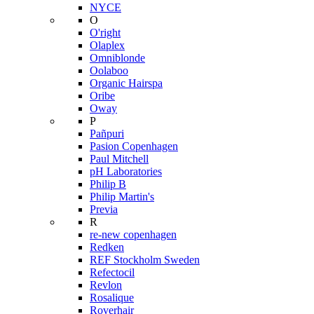
NYCE
O
O'right
Olaplex
Omniblonde
Oolaboo
Organic Hairspa
Oribe
Oway
P
Pañpuri
Pasion Copenhagen
Paul Mitchell
pH Laboratories
Philip B
Philip Martin's
Previa
R
re-new copenhagen
Redken
REF Stockholm Sweden
Refectocil
Revlon
Rosalique
Roverhair