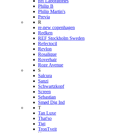
pH Laboratories
Philip B
Philip Martin's
Previa
R
re-new copenhagen
Redken
REF Stockholm Sweden
Refectocil
Revlon
Rosalique
Roverhair
Roze Avenue
S
Salcura
Sanzi
Schwartzkopf
Screen
Sebastian
Smød Dig Ind
T
Tan Luxe
That'so
Tigi
TronTveit