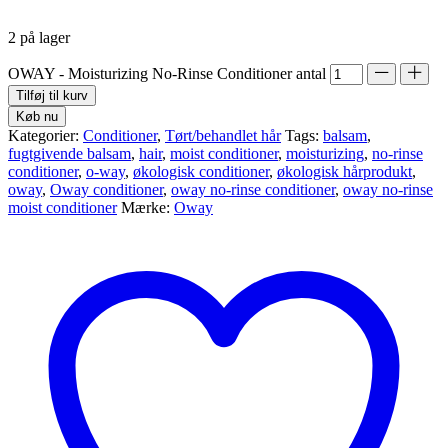
2 på lager
OWAY - Moisturizing No-Rinse Conditioner antal
Tilføj til kurv
Køb nu
Kategorier:
Conditioner
,
Tørt/behandlet hår
Tags:
balsam
,
fugtgivende balsam
,
hair
,
moist conditioner
,
moisturizing
,
no-rinse
conditioner
,
o-way
,
økologisk conditioner
,
økologisk hårprodukt
,
oway
,
Oway conditioner
,
oway no-rinse conditioner
,
oway no-rinse
moist conditioner
Mærke:
Oway