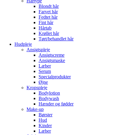
Hårtype
Blondt hår
Farvet hår
Fedtet hår
Fint hår
Hårtab
Krøllet hår
Tørt/behandlet hår
Hudpleje
Ansigtspleje
Ansigtscreme
Ansigtsmaske
Læber
Serum
Specialprodukter
Øjne
Kropspleje
Bodylotion
Bodywash
Hænder og fødder
Make-up
Børster
Hud
Kinder
Læber