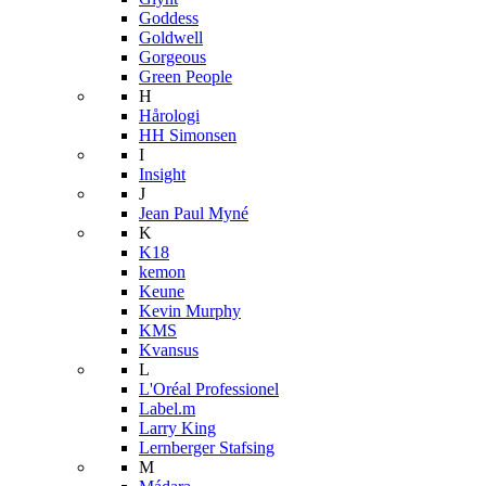
Goddess
Goldwell
Gorgeous
Green People
H
Hårologi
HH Simonsen
I
Insight
J
Jean Paul Myné
K
K18
kemon
Keune
Kevin Murphy
KMS
Kvansus
L
L'Oréal Professionel
Label.m
Larry King
Lernberger Stafsing
M