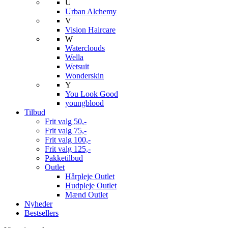
U
Urban Alchemy
V
Vision Haircare
W
Waterclouds
Wella
Wetsuit
Wonderskin
Y
You Look Good
youngblood
Tilbud
Frit valg 50,-
Frit valg 75,-
Frit valg 100,-
Frit valg 125,-
Pakketilbud
Outlet
Hårpleje Outlet
Hudpleje Outlet
Mænd Outlet
Nyheder
Bestsellers