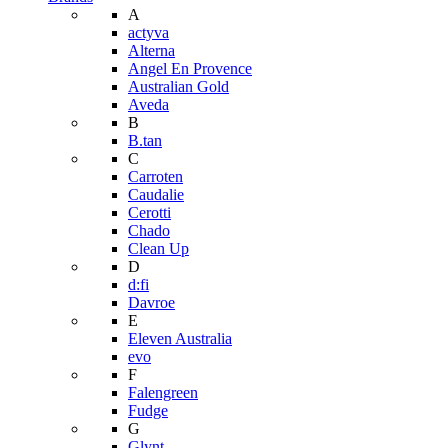
A
actyva
Alterna
Angel En Provence
Australian Gold
Aveda
B
B.tan
C
Carroten
Caudalie
Cerotti
Chado
Clean Up
D
d:fi
Davroe
E
Eleven Australia
evo
F
Falengreen
Fudge
G
Glynt