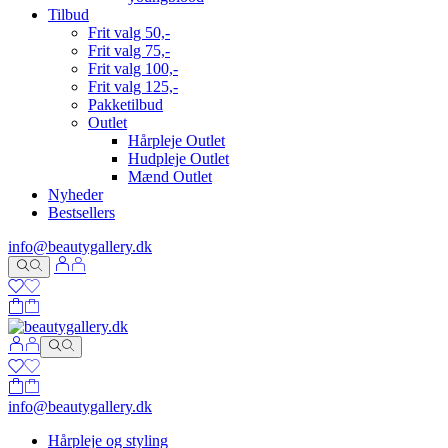
Tilbud
Frit valg 50,-
Frit valg 75,-
Frit valg 100,-
Frit valg 125,-
Pakketilbud
Outlet
Hårpleje Outlet
Hudpleje Outlet
Mænd Outlet
Nyheder
Bestsellers
info@beautygallery.dk
info@beautygallery.dk
Hårpleje og styling