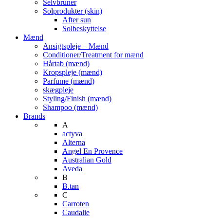
Selvbruner
Solprodukter (skin)
After sun
Solbeskyttelse
Mænd
Ansigtspleje – Mænd
Conditioner/Treatment for mænd
Hårtab (mænd)
Kropspleje (mænd)
Parfume (mænd)
skægpleje
Styling/Finish (mænd)
Shampoo (mænd)
Brands
A
actyva
Alterna
Angel En Provence
Australian Gold
Aveda
B
B.tan
C
Carroten
Caudalie