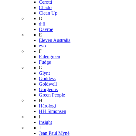
Cerotti
Chado
Clean Up
D
d:fi
Davroe
E
Eleven Australia
evo
F
Falengreen
Fudge
G
Glynt
Goddess
Goldwell
Gorgeous
Green People
H
Hårologi
HH Simonsen
I
Insight
J
Jean Paul Myné