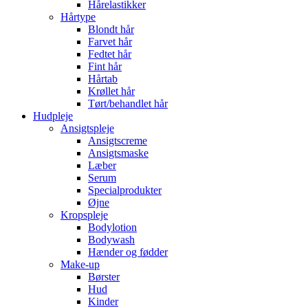
Hårelastikker
Hårtype
Blondt hår
Farvet hår
Fedtet hår
Fint hår
Hårtab
Krøllet hår
Tørt/behandlet hår
Hudpleje
Ansigtspleje
Ansigtscreme
Ansigtsmaske
Læber
Serum
Specialprodukter
Øjne
Kropspleje
Bodylotion
Bodywash
Hænder og fødder
Make-up
Børster
Hud
Kinder