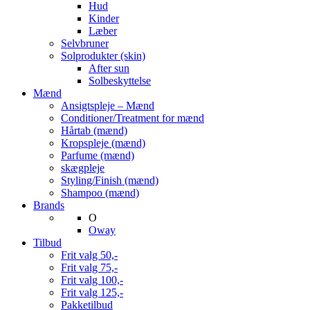
Hud
Kinder
Læber
Selvbruner
Solprodukter (skin)
After sun
Solbeskyttelse
Mænd
Ansigtspleje – Mænd
Conditioner/Treatment for mænd
Hårtab (mænd)
Kropspleje (mænd)
Parfume (mænd)
skægpleje
Styling/Finish (mænd)
Shampoo (mænd)
Brands
O
Oway
Tilbud
Frit valg 50,-
Frit valg 75,-
Frit valg 100,-
Frit valg 125,-
Pakketilbud