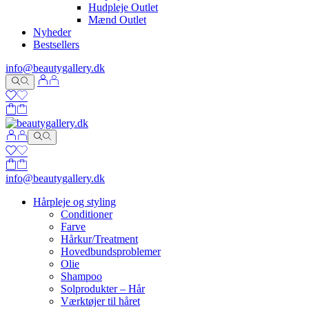
Hudpleje Outlet
Mænd Outlet
Nyheder
Bestsellers
info@beautygallery.dk
info@beautygallery.dk
Hårpleje og styling
Conditioner
Farve
Hårkur/Treatment
Hovedbundsproblemer
Olie
Shampoo
Solprodukter – Hår
Værktøjer til håret