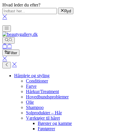
Hvad leder du efter?
Ryd
Filter
Hårpleje og styling
Conditioner
Farve
Hårkur/Treatment
Hovedbundsproblemer
Olie
Shampoo
Solprodukter – Hår
Værktøjer til håret
Børster og kamme
Føntørrer