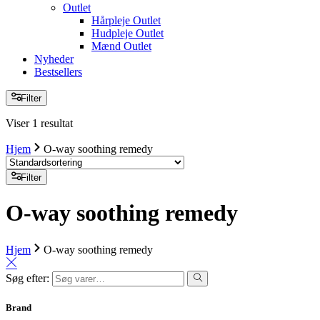
Outlet
Hårpleje Outlet
Hudpleje Outlet
Mænd Outlet
Nyheder
Bestsellers
Filter
Viser 1 resultat
Hjem
O-way soothing remedy
Filter
O-way soothing remedy
Hjem
O-way soothing remedy
Søg efter:
Brand