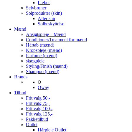
Læber
Selvbruner
Solprodukter (skin)
After sun
Solbeskyttelse
Mænd
Ansigtspleje – Mænd
Conditioner/Treatment for mænd
Hårtab (mænd)
Kropspleje (mænd)
Parfume (mænd)
skægpleje
Styling/Finish (mænd)
Shampoo (mænd)
Brands
O
Oway
Tilbud
Frit valg 50,-
Frit valg 75,-
Frit valg 100,-
Frit valg 125,-
Pakketilbud
Outlet
Hårpleje Outlet