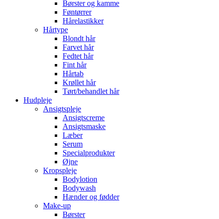
Børster og kamme
Føntørrer
Hårelastikker
Hårtype
Blondt hår
Farvet hår
Fedtet hår
Fint hår
Hårtab
Krøllet hår
Tørt/behandlet hår
Hudpleje
Ansigtspleje
Ansigtscreme
Ansigtsmaske
Læber
Serum
Specialprodukter
Øjne
Kropspleje
Bodylotion
Bodywash
Hænder og fødder
Make-up
Børster