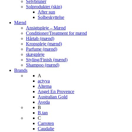
Selvbruner
Solprodukter (skin)
After sun
Solbeskyttelse
Mænd
Ansigtspleje – Mænd
Conditioner/Treatment for mænd
Hårtab (mænd)
Kropspleje (mænd)
Parfume (mænd)
skægpleje
Styling/Finish (mænd)
Shampoo (mænd)
Brands
A
actyva
Alterna
Angel En Provence
Australian Gold
Aveda
B
B.tan
C
Carroten
Caudalie