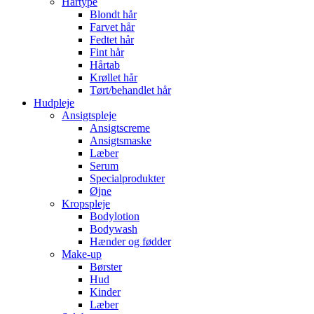
Hårtype
Blondt hår
Farvet hår
Fedtet hår
Fint hår
Hårtab
Krøllet hår
Tørt/behandlet hår
Hudpleje
Ansigtspleje
Ansigtscreme
Ansigtsmaske
Læber
Serum
Specialprodukter
Øjne
Kropspleje
Bodylotion
Bodywash
Hænder og fødder
Make-up
Børster
Hud
Kinder
Læber