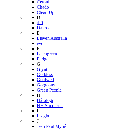
Cerotti
Chado
Clean Up
D
d:fi
Davroe
E
Eleven Australia
evo
F
Falengreen
Fudge
G
Glynt
Goddess
Goldwell
Gorgeous
Green People
H
Hårologi
HH Simonsen
I
Insight
J
Jean Paul Myné