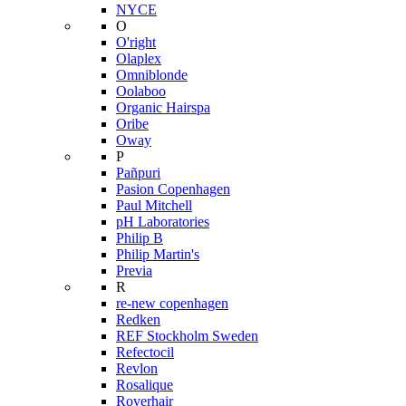
NYCE
O
O'right
Olaplex
Omniblonde
Oolaboo
Organic Hairspa
Oribe
Oway
P
Pañpuri
Pasion Copenhagen
Paul Mitchell
pH Laboratories
Philip B
Philip Martin's
Previa
R
re-new copenhagen
Redken
REF Stockholm Sweden
Refectocil
Revlon
Rosalique
Roverhair