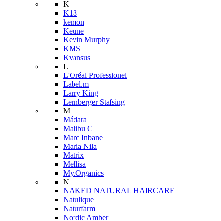
K
K18
kemon
Keune
Kevin Murphy
KMS
Kvansus
L
L'Oréal Professionel
Label.m
Larry King
Lernberger Stafsing
M
Mádara
Malibu C
Marc Inbane
Maria Nila
Matrix
Mellisa
My.Organics
N
NAKED NATURAL HAIRCARE
Natulique
Naturfarm
Nordic Amber