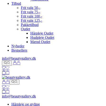
Tilbud
Frit valg 50,-
Frit valg 75,-
Frit valg 100,-
Frit valg 125,-
Pakketilbud
Outlet
Hårpleje Outlet
Hudpleje Outlet
Mænd Outlet
Nyheder
Bestsellers
info@beautygallery.dk
info@beautygallery.dk
Hårpleje og styling