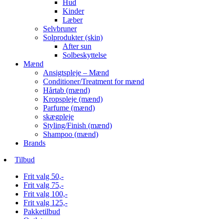
Hud
Kinder
Læber
Selvbruner
Solprodukter (skin)
After sun
Solbeskyttelse
Mænd
Ansigtspleje – Mænd
Conditioner/Treatment for mænd
Hårtab (mænd)
Kropspleje (mænd)
Parfume (mænd)
skægpleje
Styling/Finish (mænd)
Shampoo (mænd)
Brands
Tilbud
Frit valg 50,-
Frit valg 75,-
Frit valg 100,-
Frit valg 125,-
Pakketilbud