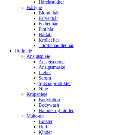
Hårelastikker
Hårtype
Blondt hår
Farvet hår
Fedtet hår
Fint hår
Hårtab
Krøllet hår
Tørt/behandlet hår
Hudpleje
Ansigtspleje
Ansigtscreme
Ansigtsmaske
Læber
Serum
Specialprodukter
Øjne
Kropspleje
Bodylotion
Bodywash
Hænder og fødder
Make-up
Børster
Hud
Kinder