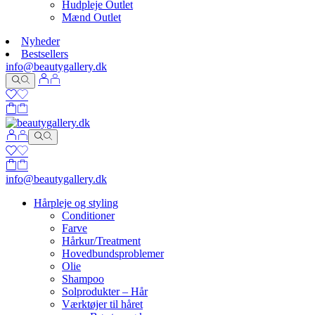
Hudpleje Outlet
Mænd Outlet
Nyheder
Bestsellers
info@beautygallery.dk
info@beautygallery.dk
Hårpleje og styling
Conditioner
Farve
Hårkur/Treatment
Hovedbundsproblemer
Olie
Shampoo
Solprodukter – Hår
Værktøjer til håret