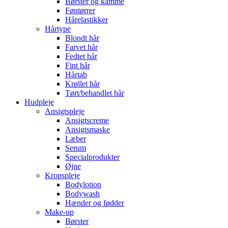
Børster og kamme
Føntørrer
Hårelastikker
Hårtype
Blondt hår
Farvet hår
Fedtet hår
Fint hår
Hårtab
Krøllet hår
Tørt/behandlet hår
Hudpleje
Ansigtspleje
Ansigtscreme
Ansigtsmaske
Læber
Serum
Specialprodukter
Øjne
Kropspleje
Bodylotion
Bodywash
Hænder og fødder
Make-up
Børster