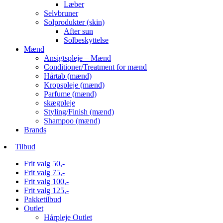
Læber
Selvbruner
Solprodukter (skin)
After sun
Solbeskyttelse
Mænd
Ansigtspleje – Mænd
Conditioner/Treatment for mænd
Hårtab (mænd)
Kropspleje (mænd)
Parfume (mænd)
skægpleje
Styling/Finish (mænd)
Shampoo (mænd)
Brands
Tilbud
Frit valg 50,-
Frit valg 75,-
Frit valg 100,-
Frit valg 125,-
Pakketilbud
Outlet
Hårpleje Outlet