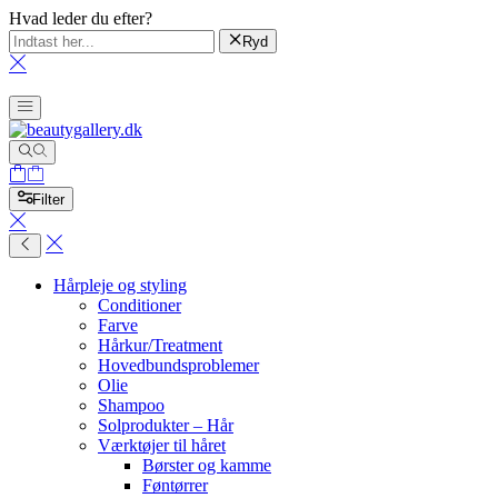
Hvad leder du efter?
Ryd
Filter
Hårpleje og styling
Conditioner
Farve
Hårkur/Treatment
Hovedbundsproblemer
Olie
Shampoo
Solprodukter – Hår
Værktøjer til håret
Børster og kamme
Føntørrer