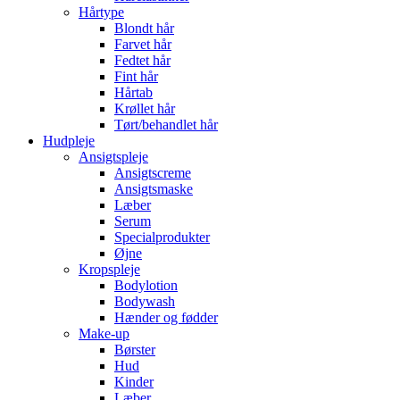
Hårtype
Blondt hår
Farvet hår
Fedtet hår
Fint hår
Hårtab
Krøllet hår
Tørt/behandlet hår
Hudpleje
Ansigtspleje
Ansigtscreme
Ansigtsmaske
Læber
Serum
Specialprodukter
Øjne
Kropspleje
Bodylotion
Bodywash
Hænder og fødder
Make-up
Børster
Hud
Kinder
Læber