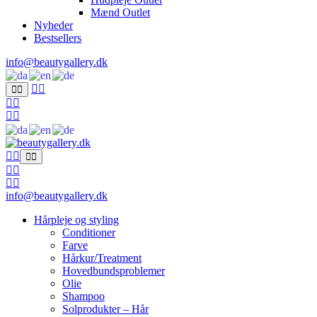
Mænd Outlet
Nyheder
Bestsellers
info@beautygallery.dk
info@beautygallery.dk
Hårpleje og styling
Conditioner
Farve
Hårkur/Treatment
Hovedbundsproblemer
Olie
Shampoo
Solprodukter – Hår