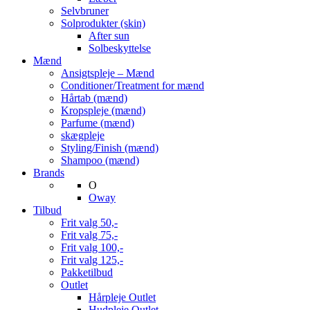
Selvbruner
Solprodukter (skin)
After sun
Solbeskyttelse
Mænd
Ansigtspleje – Mænd
Conditioner/Treatment for mænd
Hårtab (mænd)
Kropspleje (mænd)
Parfume (mænd)
skægpleje
Styling/Finish (mænd)
Shampoo (mænd)
Brands
O
Oway
Tilbud
Frit valg 50,-
Frit valg 75,-
Frit valg 100,-
Frit valg 125,-
Pakketilbud
Outlet
Hårpleje Outlet
Hudpleje Outlet