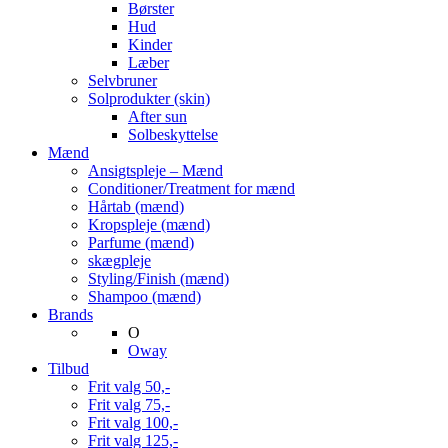
Børster
Hud
Kinder
Læber
Selvbruner
Solprodukter (skin)
After sun
Solbeskyttelse
Mænd
Ansigtspleje – Mænd
Conditioner/Treatment for mænd
Hårtab (mænd)
Kropspleje (mænd)
Parfume (mænd)
skægpleje
Styling/Finish (mænd)
Shampoo (mænd)
Brands
O
Oway
Tilbud
Frit valg 50,-
Frit valg 75,-
Frit valg 100,-
Frit valg 125,-