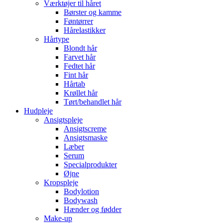
Værktøjer til håret
Børster og kamme
Føntørrer
Hårelastikker
Hårtype
Blondt hår
Farvet hår
Fedtet hår
Fint hår
Hårtab
Krøllet hår
Tørt/behandlet hår
Hudpleje
Ansigtspleje
Ansigtscreme
Ansigtsmaske
Læber
Serum
Specialprodukter
Øjne
Kropspleje
Bodylotion
Bodywash
Hænder og fødder
Make-up