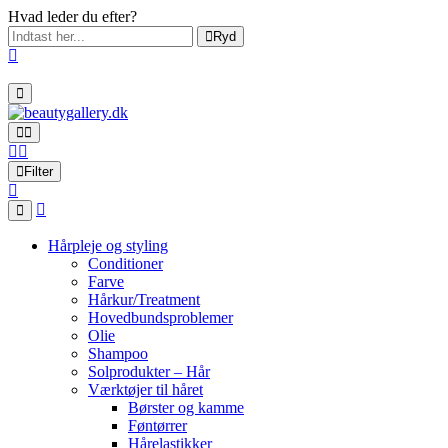
Hvad leder du efter?
Ryd
Filter
Hårpleje og styling
Conditioner
Farve
Hårkur/Treatment
Hovedbundsproblemer
Olie
Shampoo
Solprodukter – Hår
Værktøjer til håret
Børster og kamme
Føntørrer
Hårelastikker