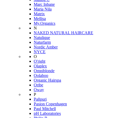
Marc Inbane
Maria Nila
Matrix
Mellisa
My.Organics
N
NAKED NATURAL HAIRCARE
Natulique
Naturfarm
Nordic Amber
NYCE
O
O'right
Olaplex
Omniblonde
Oolaboo
Organic Hairspa
Oribe
Oway
P
Pañpuri
Pasion Copenhagen
Paul Mitchell
pH Laboratories