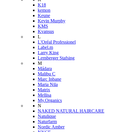
K18
kemon
Keune
Kevin Murphy
KMS
Kvansus
L
L'Oréal Professionel
Label.m
Larry King
Lernberger Stafsing
M
Mádara
Malibu C
Marc Inbane
Maria Nila
Matrix
Mellisa
My.Organics
N
NAKED NATURAL HAIRCARE
Natulique
Naturfarm
Nordic Amber