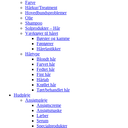
Farve
Hårkur/Treatment
Hovedbundsproblemer
Olie
Shampoo
Solprodukter – Hår
Værktøjer til håret
Børster og kamme
Føntørrer
Hårelastikker
Hårtype
Blondt hår
Farvet hår
Fedtet hår
Fint hår
Hårtab
Krøllet hår
Tørt/behandlet hår
Hudpleje
Ansigtspleje
Ansigtscreme
Ansigtsmaske
Læber
Serum
Specialprodukter