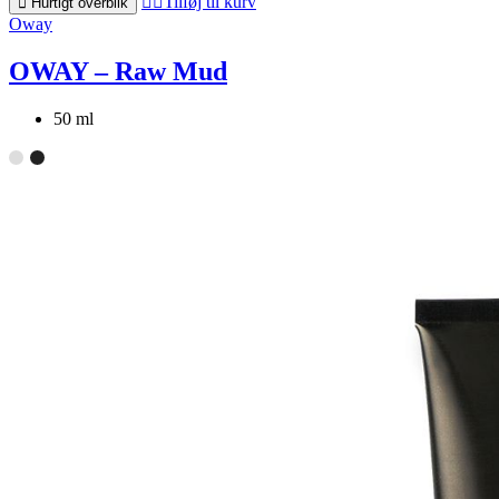
Tilføj til kurv
Hurtigt overblik
Oway
OWAY – Raw Mud
50 ml