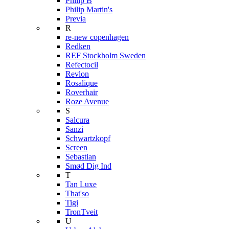
Philip B
Philip Martin's
Previa
R
re-new copenhagen
Redken
REF Stockholm Sweden
Refectocil
Revlon
Rosalique
Roverhair
Roze Avenue
S
Salcura
Sanzi
Schwartzkopf
Screen
Sebastian
Smød Dig Ind
T
Tan Luxe
That'so
Tigi
TronTveit
U