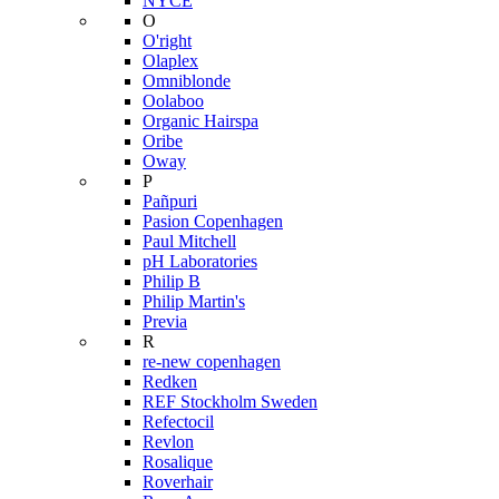
NYCE
O
O'right
Olaplex
Omniblonde
Oolaboo
Organic Hairspa
Oribe
Oway
P
Pañpuri
Pasion Copenhagen
Paul Mitchell
pH Laboratories
Philip B
Philip Martin's
Previa
R
re-new copenhagen
Redken
REF Stockholm Sweden
Refectocil
Revlon
Rosalique
Roverhair