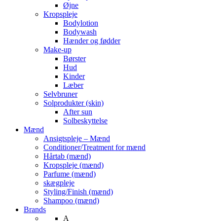
Øjne
Kropspleje
Bodylotion
Bodywash
Hænder og fødder
Make-up
Børster
Hud
Kinder
Læber
Selvbruner
Solprodukter (skin)
After sun
Solbeskyttelse
Mænd
Ansigtspleje – Mænd
Conditioner/Treatment for mænd
Hårtab (mænd)
Kropspleje (mænd)
Parfume (mænd)
skægpleje
Styling/Finish (mænd)
Shampoo (mænd)
Brands
A