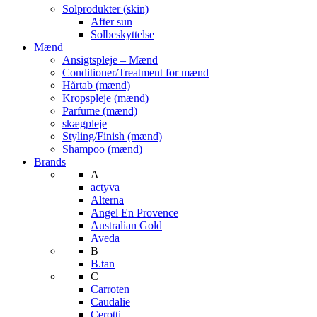
Solprodukter (skin)
After sun
Solbeskyttelse
Mænd
Ansigtspleje – Mænd
Conditioner/Treatment for mænd
Hårtab (mænd)
Kropspleje (mænd)
Parfume (mænd)
skægpleje
Styling/Finish (mænd)
Shampoo (mænd)
Brands
A
actyva
Alterna
Angel En Provence
Australian Gold
Aveda
B
B.tan
C
Carroten
Caudalie
Cerotti