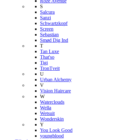
Roze Avenue
S
Salcura
Sanzi
Schwartzkopf
Screen
Sebastian
Smød Dig Ind
T
Tan Luxe
That'so
Tigi
TronTveit
U
Urban Alchemy
V
Vision Haircare
W
Waterclouds
Wella
Wetsuit
Wonderskin
Y
You Look Good
youngblood