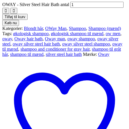
OWAY - Silver Steel Hair Bath antal
Tilføj til kurv
Køb nu
Kategorier:
Blondt hår
,
OWay Man
,
Shampoo
,
Shampoo (mænd)
Tags:
økologisk shampoo
,
økologisk shampoo til mænd
,
ow men
,
oway
,
Oway hair bath
,
Oway man
,
oway shampoo
,
oway silver
steel
,
oway silver steel hair bath
,
oway silver steel shampoo
,
oway
til mænd
,
shampoo and conditioner for gray hair
,
shampoo til gråt
hår
,
shampoo til mænd
,
silver steel hair bath
Mærke:
Oway