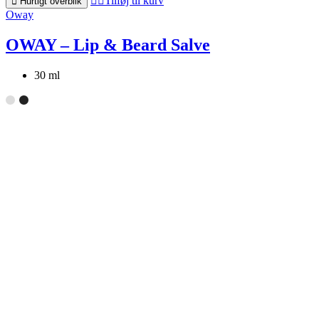
Tilføj til kurv
Hurtigt overblik
Oway
OWAY – Lip & Beard Salve
30 ml