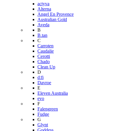
actyva
Alterna
Angel En Provence
Australian Gold
Aveda
B
B.tan
C
Carroten
Caudalie
Cerotti
Chado
Clean Up
D
d:fi
Davroe
E
Eleven Australia
evo
F
Falengreen
Fudge
G
Glynt
Goddess