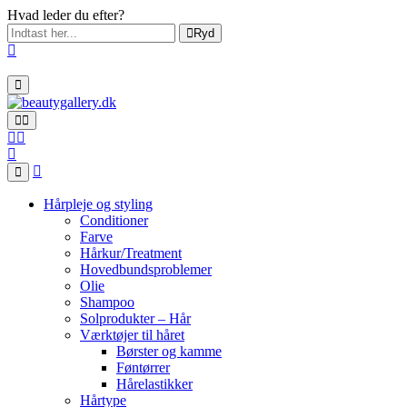
Hvad leder du efter?
Ryd
Hårpleje og styling
Conditioner
Farve
Hårkur/Treatment
Hovedbundsproblemer
Olie
Shampoo
Solprodukter – Hår
Værktøjer til håret
Børster og kamme
Føntørrer
Hårelastikker
Hårtype