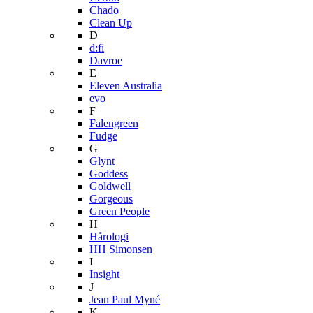
Chado
Clean Up
D
d:fi
Davroe
E
Eleven Australia
evo
F
Falengreen
Fudge
G
Glynt
Goddess
Goldwell
Gorgeous
Green People
H
Hårologi
HH Simonsen
I
Insight
J
Jean Paul Myné
K