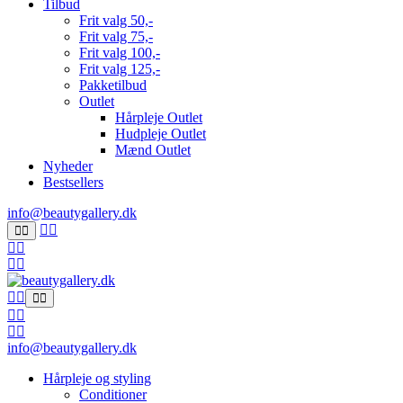
Tilbud
Frit valg 50,-
Frit valg 75,-
Frit valg 100,-
Frit valg 125,-
Pakketilbud
Outlet
Hårpleje Outlet
Hudpleje Outlet
Mænd Outlet
Nyheder
Bestsellers
info@beautygallery.dk
info@beautygallery.dk
Hårpleje og styling
Conditioner