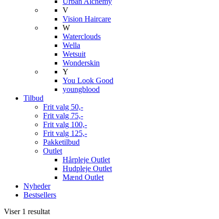
Urban Alchemy
V
Vision Haircare
W
Waterclouds
Wella
Wetsuit
Wonderskin
Y
You Look Good
youngblood
Tilbud
Frit valg 50,-
Frit valg 75,-
Frit valg 100,-
Frit valg 125,-
Pakketilbud
Outlet
Hårpleje Outlet
Hudpleje Outlet
Mænd Outlet
Nyheder
Bestsellers
Viser 1 resultat