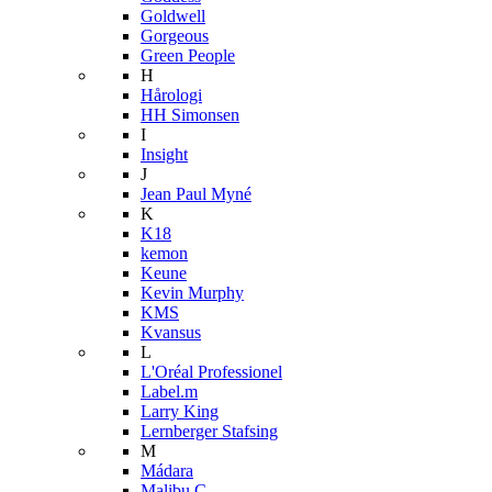
Goldwell
Gorgeous
Green People
H
Hårologi
HH Simonsen
I
Insight
J
Jean Paul Myné
K
K18
kemon
Keune
Kevin Murphy
KMS
Kvansus
L
L'Oréal Professionel
Label.m
Larry King
Lernberger Stafsing
M
Mádara
Malibu C