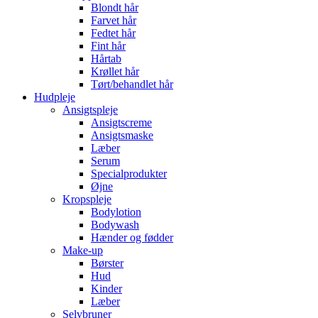
Blondt hår
Farvet hår
Fedtet hår
Fint hår
Hårtab
Krøllet hår
Tørt/behandlet hår
Hudpleje
Ansigtspleje
Ansigtscreme
Ansigtsmaske
Læber
Serum
Specialprodukter
Øjne
Kropspleje
Bodylotion
Bodywash
Hænder og fødder
Make-up
Børster
Hud
Kinder
Læber
Selvbruner