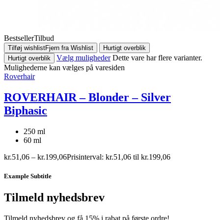
Bestseller
Tilbud
Tilføj wishlist
Fjern fra Wishlist
Hurtigt overblik
Vælg muligheder
Dette vare har flere varianter.
Hurtigt overblik
Mulighederne kan vælges på varesiden
Roverhair
ROVERHAIR – Blonder – Silver
Biphasic
250 ml
60 ml
kr.
51,06
–
kr.
199,06
Prisinterval: kr.51,06 til kr.199,06
Example Subtitle
Tilmeld nyhedsbrev
Tilmeld nyhedsbrev og få 15% i rabat på første ordre!