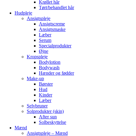
Krøllet hår
Tørt/behandlet hår
Hudpleje
Ansigtspleje
Ansigtscreme
Ansigtsmaske
Læber
Serum
Specialprodukter
Øjne
Kropspleje
Bodylotion
Bodywash
Hænder og fødder
Make-up
Børster
Hud
Kinder
Læber
Selvbruner
Solprodukter (skin)
After sun
Solbeskyttelse
Mænd
Ansigtspleje – Mænd