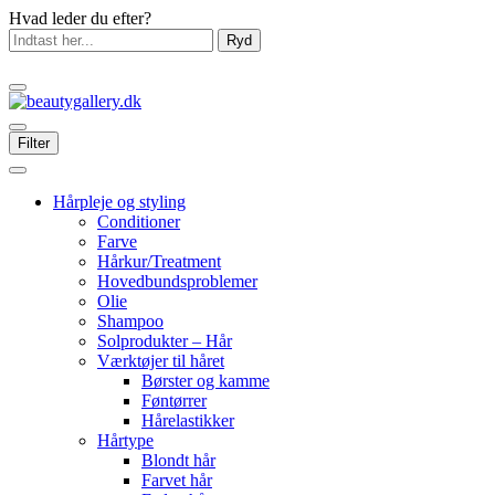
Hvad leder du efter?
Ryd
Filter
Hårpleje og styling
Conditioner
Farve
Hårkur/Treatment
Hovedbundsproblemer
Olie
Shampoo
Solprodukter – Hår
Værktøjer til håret
Børster og kamme
Føntørrer
Hårelastikker
Hårtype
Blondt hår
Farvet hår