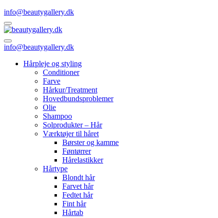
info@beautygallery.dk
info@beautygallery.dk
Hårpleje og styling
Conditioner
Farve
Hårkur/Treatment
Hovedbundsproblemer
Olie
Shampoo
Solprodukter – Hår
Værktøjer til håret
Børster og kamme
Føntørrer
Hårelastikker
Hårtype
Blondt hår
Farvet hår
Fedtet hår
Fint hår
Hårtab