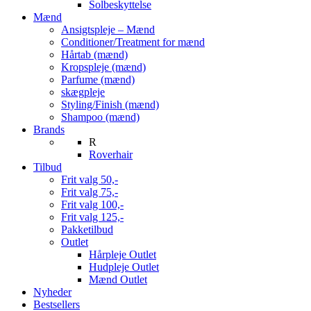
Solbeskyttelse
Mænd
Ansigtspleje – Mænd
Conditioner/Treatment for mænd
Hårtab (mænd)
Kropspleje (mænd)
Parfume (mænd)
skægpleje
Styling/Finish (mænd)
Shampoo (mænd)
Brands
R
Roverhair
Tilbud
Frit valg 50,-
Frit valg 75,-
Frit valg 100,-
Frit valg 125,-
Pakketilbud
Outlet
Hårpleje Outlet
Hudpleje Outlet
Mænd Outlet
Nyheder
Bestsellers