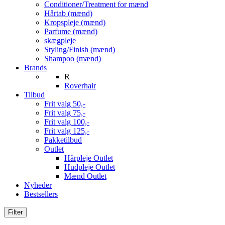
Conditioner/Treatment for mænd
Hårtab (mænd)
Kropspleje (mænd)
Parfume (mænd)
skægpleje
Styling/Finish (mænd)
Shampoo (mænd)
Brands
R
Roverhair
Tilbud
Frit valg 50,-
Frit valg 75,-
Frit valg 100,-
Frit valg 125,-
Pakketilbud
Outlet
Hårpleje Outlet
Hudpleje Outlet
Mænd Outlet
Nyheder
Bestsellers
Filter