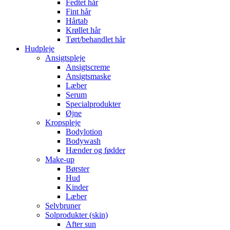
Fedtet hår
Fint hår
Hårtab
Krøllet hår
Tørt/behandlet hår
Hudpleje
Ansigtspleje
Ansigtscreme
Ansigtsmaske
Læber
Serum
Specialprodukter
Øjne
Kropspleje
Bodylotion
Bodywash
Hænder og fødder
Make-up
Børster
Hud
Kinder
Læber
Selvbruner
Solprodukter (skin)
After sun