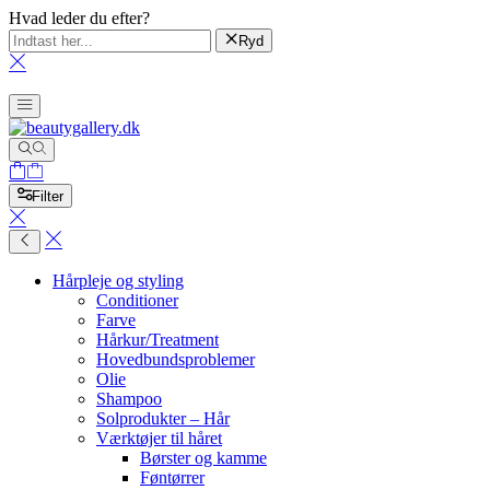
Hvad leder du efter?
Ryd
Filter
Hårpleje og styling
Conditioner
Farve
Hårkur/Treatment
Hovedbundsproblemer
Olie
Shampoo
Solprodukter – Hår
Værktøjer til håret
Børster og kamme
Føntørrer