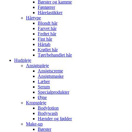
Børster og kamme
Føntørrer
Hårelastikker
Hårtype
Blondt hår
Farvet hår
Fedtet hår
Fint hår
Hårtab
Krøllet hår
Tørt/behandlet hår
Hudpleje
Ansigtspleje
Ansigtscreme
Ansigtsmaske
Læber
Serum
Specialprodukter
Øjne
Kropspleje
Bodylotion
Bodywash
Hænder og fødder
Make-up
Børster