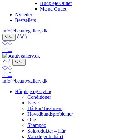
Hudpleje Outlet
Mænd Outlet
Nyheder
Bestsellers
info@beautygallery.dk
info@beautygallery.dk
Hårpleje og styling
Conditioner
Farve
Hårkur/Treatment
Hovedbundsproblemer
Olie
Shampoo
Solprodukter – Hår
Værktøjer til håret