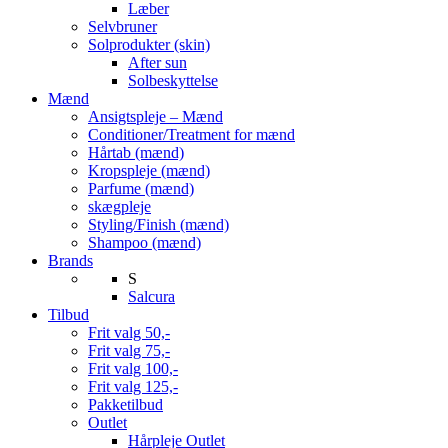
Læber
Selvbruner
Solprodukter (skin)
After sun
Solbeskyttelse
Mænd
Ansigtspleje – Mænd
Conditioner/Treatment for mænd
Hårtab (mænd)
Kropspleje (mænd)
Parfume (mænd)
skægpleje
Styling/Finish (mænd)
Shampoo (mænd)
Brands
S
Salcura
Tilbud
Frit valg 50,-
Frit valg 75,-
Frit valg 100,-
Frit valg 125,-
Pakketilbud
Outlet
Hårpleje Outlet