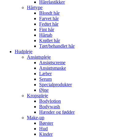
Hårelastikker
Hårtype
Blondt hår
Farvet hår
Fedtet hår
Fint hår
Hårtab
Krøllet hår
Tørt/behandlet hår
Hudpleje
Ansigtspleje
Ansigtscreme
Ansigtsmaske
Læber
Serum
Specialprodukter
Øjne
Kropspleje
Bodylotion
Bodywash
Hænder og fødder
Make-up
Børster
Hud
Kinder