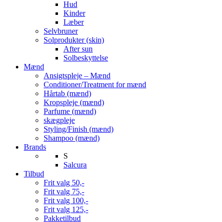
Hud
Kinder
Læber
Selvbruner
Solprodukter (skin)
After sun
Solbeskyttelse
Mænd
Ansigtspleje – Mænd
Conditioner/Treatment for mænd
Hårtab (mænd)
Kropspleje (mænd)
Parfume (mænd)
skægpleje
Styling/Finish (mænd)
Shampoo (mænd)
Brands
S
Salcura
Tilbud
Frit valg 50,-
Frit valg 75,-
Frit valg 100,-
Frit valg 125,-
Pakketilbud