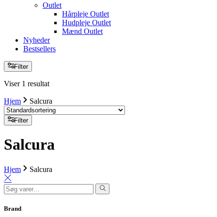
Outlet
Hårpleje Outlet
Hudpleje Outlet
Mænd Outlet
Nyheder
Bestsellers
Filter
Viser 1 resultat
Hjem
Salcura
Filter
Salcura
Hjem
Salcura
Søg
efter:
Brand