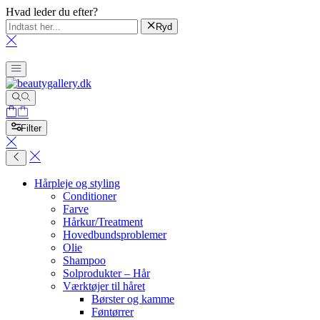
Hvad leder du efter?
Ryd
Filter
Hårpleje og styling
Conditioner
Farve
Hårkur/Treatment
Hovedbundsproblemer
Olie
Shampoo
Solprodukter – Hår
Værktøjer til håret
Børster og kamme
Føntørrer