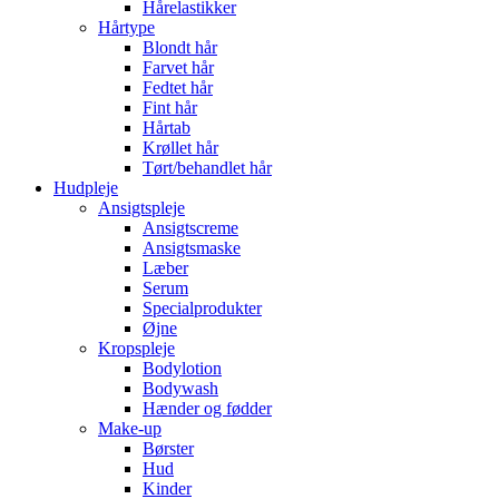
Hårelastikker
Hårtype
Blondt hår
Farvet hår
Fedtet hår
Fint hår
Hårtab
Krøllet hår
Tørt/behandlet hår
Hudpleje
Ansigtspleje
Ansigtscreme
Ansigtsmaske
Læber
Serum
Specialprodukter
Øjne
Kropspleje
Bodylotion
Bodywash
Hænder og fødder
Make-up
Børster
Hud
Kinder