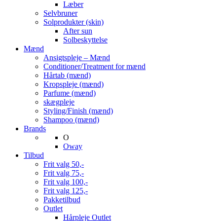
Læber
Selvbruner
Solprodukter (skin)
After sun
Solbeskyttelse
Mænd
Ansigtspleje – Mænd
Conditioner/Treatment for mænd
Hårtab (mænd)
Kropspleje (mænd)
Parfume (mænd)
skægpleje
Styling/Finish (mænd)
Shampoo (mænd)
Brands
O
Oway
Tilbud
Frit valg 50,-
Frit valg 75,-
Frit valg 100,-
Frit valg 125,-
Pakketilbud
Outlet
Hårpleje Outlet