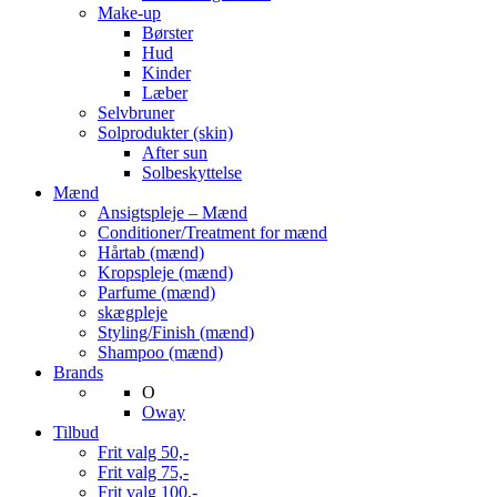
Make-up
Børster
Hud
Kinder
Læber
Selvbruner
Solprodukter (skin)
After sun
Solbeskyttelse
Mænd
Ansigtspleje – Mænd
Conditioner/Treatment for mænd
Hårtab (mænd)
Kropspleje (mænd)
Parfume (mænd)
skægpleje
Styling/Finish (mænd)
Shampoo (mænd)
Brands
O
Oway
Tilbud
Frit valg 50,-
Frit valg 75,-
Frit valg 100,-