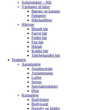
Solprodukter – Hår
Værktøjer til håret
Børster og kamme
Føntørrer
Hårelastikker
Hårtype
Blondt hår
Farvet hår
Fedtet hår
Fint hår
Hårtab
Krøllet hår
Tørt/behandlet hår
Hudpleje
Ansigtspleje
Ansigtscreme
Ansigtsmaske
Læber
Serum
Specialprodukter
Øjne
Kropspleje
Bodylotion
Bodywash
Hænder og fødder