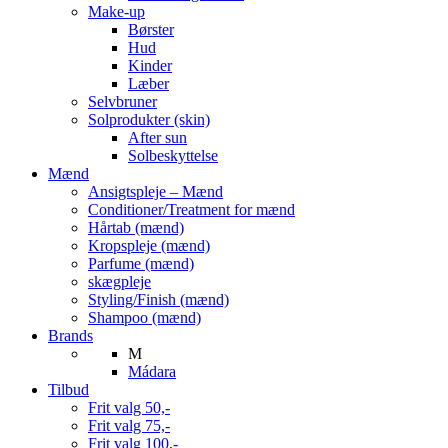
Make-up
Børster
Hud
Kinder
Læber
Selvbruner
Solprodukter (skin)
After sun
Solbeskyttelse
Mænd
Ansigtspleje – Mænd
Conditioner/Treatment for mænd
Hårtab (mænd)
Kropspleje (mænd)
Parfume (mænd)
skægpleje
Styling/Finish (mænd)
Shampoo (mænd)
Brands
M
Mádara
Tilbud
Frit valg 50,-
Frit valg 75,-
Frit valg 100,-