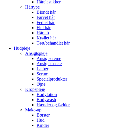
Hårelastikker
Hårtype
Blondt hår
Farvet hår
Fedtet hår
Fint hår
Hårtab
Krøllet hår
Tørt/behandlet hår
Hudpleje
Ansigtspleje
Ansigtscreme
Ansigtsmaske
Læber
Serum
Specialprodukter
Øjne
Kropspleje
Bodylotion
Bodywash
Hænder og fødder
Make-up
Børster
Hud
Kinder