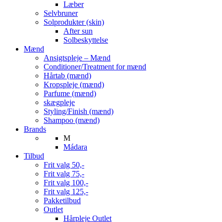
Læber
Selvbruner
Solprodukter (skin)
After sun
Solbeskyttelse
Mænd
Ansigtspleje – Mænd
Conditioner/Treatment for mænd
Hårtab (mænd)
Kropspleje (mænd)
Parfume (mænd)
skægpleje
Styling/Finish (mænd)
Shampoo (mænd)
Brands
M
Mádara
Tilbud
Frit valg 50,-
Frit valg 75,-
Frit valg 100,-
Frit valg 125,-
Pakketilbud
Outlet
Hårpleje Outlet