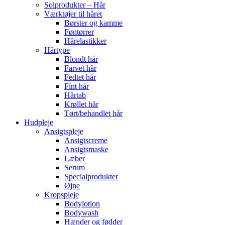
Solprodukter – Hår
Værktøjer til håret
Børster og kamme
Føntørrer
Hårelastikker
Hårtype
Blondt hår
Farvet hår
Fedtet hår
Fint hår
Hårtab
Krøllet hår
Tørt/behandlet hår
Hudpleje
Ansigtspleje
Ansigtscreme
Ansigtsmaske
Læber
Serum
Specialprodukter
Øjne
Kropspleje
Bodylotion
Bodywash
Hænder og fødder