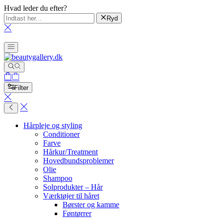
Hvad leder du efter?
Ryd
Filter
Hårpleje og styling
Conditioner
Farve
Hårkur/Treatment
Hovedbundsproblemer
Olie
Shampoo
Solprodukter – Hår
Værktøjer til håret
Børster og kamme
Føntørrer