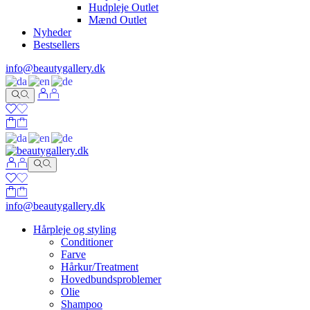
Hudpleje Outlet
Mænd Outlet
Nyheder
Bestsellers
info@beautygallery.dk
info@beautygallery.dk
Hårpleje og styling
Conditioner
Farve
Hårkur/Treatment
Hovedbundsproblemer
Olie
Shampoo