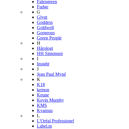
Falengreen
Fudge
G
Glynt
Goddess
Goldwell
Gorgeous
Green People
H
Hårologi
HH Simonsen
I
Insight
J
Jean Paul Myné
K
K18
kemon
Keune
Kevin Murphy
KMS
Kvansus
L
L'Oréal Professionel
Label.m