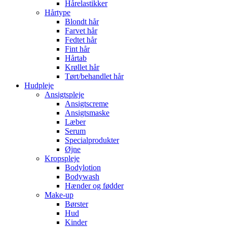
Hårelastikker
Hårtype
Blondt hår
Farvet hår
Fedtet hår
Fint hår
Hårtab
Krøllet hår
Tørt/behandlet hår
Hudpleje
Ansigtspleje
Ansigtscreme
Ansigtsmaske
Læber
Serum
Specialprodukter
Øjne
Kropspleje
Bodylotion
Bodywash
Hænder og fødder
Make-up
Børster
Hud
Kinder