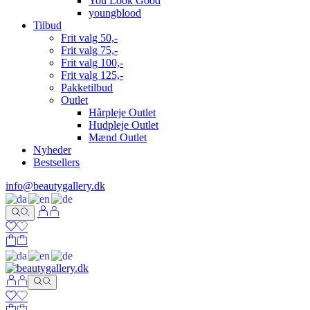
You Look Good
youngblood
Tilbud
Frit valg 50,-
Frit valg 75,-
Frit valg 100,-
Frit valg 125,-
Pakketilbud
Outlet
Hårpleje Outlet
Hudpleje Outlet
Mænd Outlet
Nyheder
Bestsellers
info@beautygallery.dk