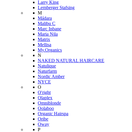
Larry King
Lernberger Stafsing
M
Mádara
Malibu C
Marc Inbane
Maria Nila
Matrix
Mellisa
My.Organics
N
NAKED NATURAL HAIRCARE
Natulique
Naturfarm
Nordic Amber
NYCE
O
O'right
Olaplex
Omniblonde
Oolaboo
Organic Hairspa
Oribe
Oway
P