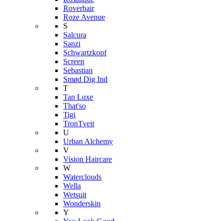
Roverhair
Roze Avenue
S
Salcura
Sanzi
Schwartzkopf
Screen
Sebastian
Smød Dig Ind
T
Tan Luxe
That'so
Tigi
TronTveit
U
Urban Alchemy
V
Vision Haircare
W
Waterclouds
Wella
Wetsuit
Wonderskin
Y