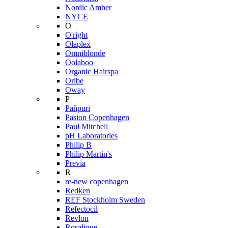
Nordic Amber
NYCE
O
O'right
Olaplex
Omniblonde
Oolaboo
Organic Hairspa
Oribe
Oway
P
Pañpuri
Pasion Copenhagen
Paul Mitchell
pH Laboratories
Philip B
Philip Martin's
Previa
R
re-new copenhagen
Redken
REF Stockholm Sweden
Refectocil
Revlon
Rosalique