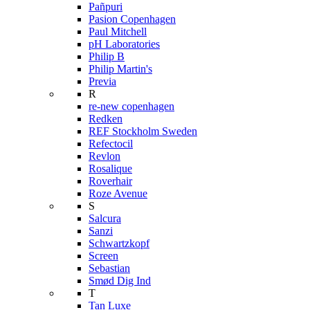
Pañpuri
Pasion Copenhagen
Paul Mitchell
pH Laboratories
Philip B
Philip Martin's
Previa
R
re-new copenhagen
Redken
REF Stockholm Sweden
Refectocil
Revlon
Rosalique
Roverhair
Roze Avenue
S
Salcura
Sanzi
Schwartzkopf
Screen
Sebastian
Smød Dig Ind
T
Tan Luxe