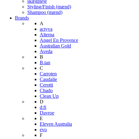
skægpleje
Styling/Finish (mænd)
Shampoo (mænd)
Brands
A
actyva
Alterna
Angel En Provence
Australian Gold
Aveda
B
B.tan
C
Carroten
Caudalie
Cerotti
Chado
Clean Up
D
d:fi
Davroe
E
Eleven Australia
evo
F