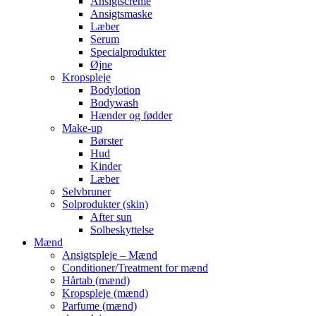
Ansigtscreme
Ansigtsmaske
Læber
Serum
Specialprodukter
Øjne
Kropspleje
Bodylotion
Bodywash
Hænder og fødder
Make-up
Børster
Hud
Kinder
Læber
Selvbruner
Solprodukter (skin)
After sun
Solbeskyttelse
Mænd
Ansigtspleje – Mænd
Conditioner/Treatment for mænd
Hårtab (mænd)
Kropspleje (mænd)
Parfume (mænd)