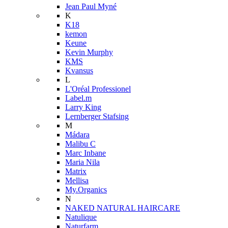
Jean Paul Myné
K
K18
kemon
Keune
Kevin Murphy
KMS
Kvansus
L
L'Oréal Professionel
Label.m
Larry King
Lernberger Stafsing
M
Mádara
Malibu C
Marc Inbane
Maria Nila
Matrix
Mellisa
My.Organics
N
NAKED NATURAL HAIRCARE
Natulique
Naturfarm