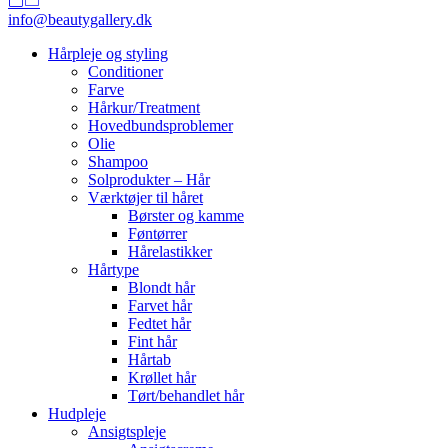
info@beautygallery.dk
Hårpleje og styling
Conditioner
Farve
Hårkur/Treatment
Hovedbundsproblemer
Olie
Shampoo
Solprodukter – Hår
Værktøjer til håret
Børster og kamme
Føntørrer
Hårelastikker
Hårtype
Blondt hår
Farvet hår
Fedtet hår
Fint hår
Hårtab
Krøllet hår
Tørt/behandlet hår
Hudpleje
Ansigtspleje