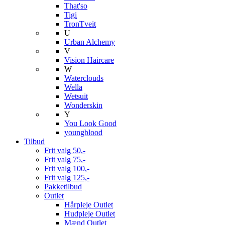
That'so
Tigi
TronTveit
U
Urban Alchemy
V
Vision Haircare
W
Waterclouds
Wella
Wetsuit
Wonderskin
Y
You Look Good
youngblood
Tilbud
Frit valg 50,-
Frit valg 75,-
Frit valg 100,-
Frit valg 125,-
Pakketilbud
Outlet
Hårpleje Outlet
Hudpleje Outlet
Mænd Outlet