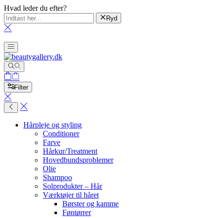
Hvad leder du efter?
Ryd
Filter
Hårpleje og styling
Conditioner
Farve
Hårkur/Treatment
Hovedbundsproblemer
Olie
Shampoo
Solprodukter – Hår
Værktøjer til håret
Børster og kamme
Føntørrer