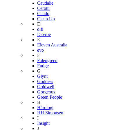
Caudalie
Cerotti
Chado
Clean Up
D
d:fi
Davroe
E
Eleven Australia
evo
F
Falengreen
Fudge
G
Glynt
Goddess
Goldwell
Gorgeous
Green People
H
Hårologi
HH Simonsen
I
Insight
J