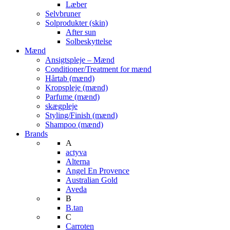
Læber
Selvbruner
Solprodukter (skin)
After sun
Solbeskyttelse
Mænd
Ansigtspleje – Mænd
Conditioner/Treatment for mænd
Hårtab (mænd)
Kropspleje (mænd)
Parfume (mænd)
skægpleje
Styling/Finish (mænd)
Shampoo (mænd)
Brands
A
actyva
Alterna
Angel En Provence
Australian Gold
Aveda
B
B.tan
C
Carroten