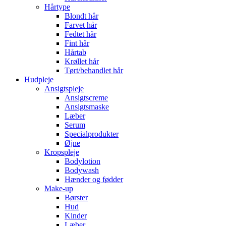
Hårtype
Blondt hår
Farvet hår
Fedtet hår
Fint hår
Hårtab
Krøllet hår
Tørt/behandlet hår
Hudpleje
Ansigtspleje
Ansigtscreme
Ansigtsmaske
Læber
Serum
Specialprodukter
Øjne
Kropspleje
Bodylotion
Bodywash
Hænder og fødder
Make-up
Børster
Hud
Kinder
Læber