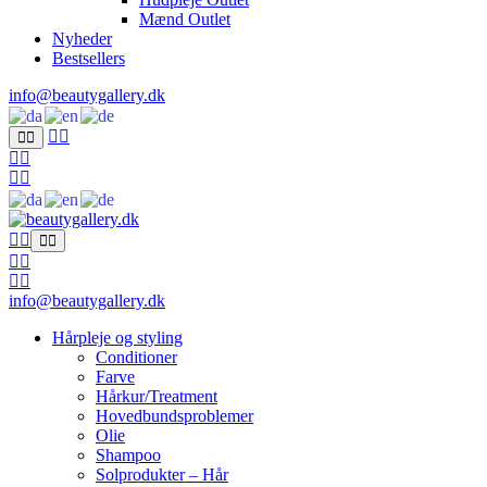
Mænd Outlet
Nyheder
Bestsellers
info@beautygallery.dk
info@beautygallery.dk
Hårpleje og styling
Conditioner
Farve
Hårkur/Treatment
Hovedbundsproblemer
Olie
Shampoo
Solprodukter – Hår