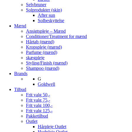
Selvbruner
Solprodukter (skin)
After sun
Solbeskyttelse
Mænd
Ansigtspleje – Mænd
Conditioner/Treatment for mænd
Hårtab (mænd)
Kropspleje (mænd)
Parfume (mænd)
skægpleje
Styling/Finish (mænd)
Shampoo (mænd)
Brands
G
Goldwell
Tilbud
Frit valg 50,-
Frit valg 75,-
Frit valg 100,-
Frit valg 125,-
Pakketilbud
Outlet
Hårpleje Outlet
Hudpleje Outlet