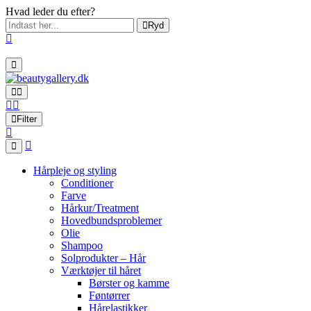
Hvad leder du efter?
Ryd
Filter
Hårpleje og styling
Conditioner
Farve
Hårkur/Treatment
Hovedbundsproblemer
Olie
Shampoo
Solprodukter – Hår
Værktøjer til håret
Børster og kamme
Føntørrer
Hårelastikker