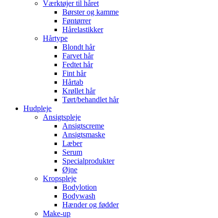
Værktøjer til håret
Børster og kamme
Føntørrer
Hårelastikker
Hårtype
Blondt hår
Farvet hår
Fedtet hår
Fint hår
Hårtab
Krøllet hår
Tørt/behandlet hår
Hudpleje
Ansigtspleje
Ansigtscreme
Ansigtsmaske
Læber
Serum
Specialprodukter
Øjne
Kropspleje
Bodylotion
Bodywash
Hænder og fødder
Make-up