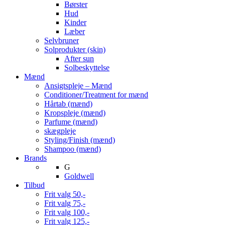
Børster
Hud
Kinder
Læber
Selvbruner
Solprodukter (skin)
After sun
Solbeskyttelse
Mænd
Ansigtspleje – Mænd
Conditioner/Treatment for mænd
Hårtab (mænd)
Kropspleje (mænd)
Parfume (mænd)
skægpleje
Styling/Finish (mænd)
Shampoo (mænd)
Brands
G
Goldwell
Tilbud
Frit valg 50,-
Frit valg 75,-
Frit valg 100,-
Frit valg 125,-