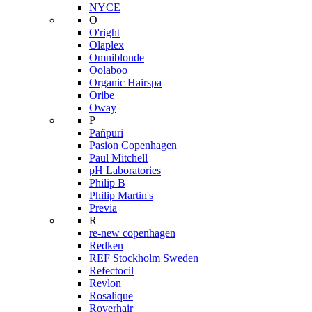
NYCE
O
O'right
Olaplex
Omniblonde
Oolaboo
Organic Hairspa
Oribe
Oway
P
Pañpuri
Pasion Copenhagen
Paul Mitchell
pH Laboratories
Philip B
Philip Martin's
Previa
R
re-new copenhagen
Redken
REF Stockholm Sweden
Refectocil
Revlon
Rosalique
Roverhair