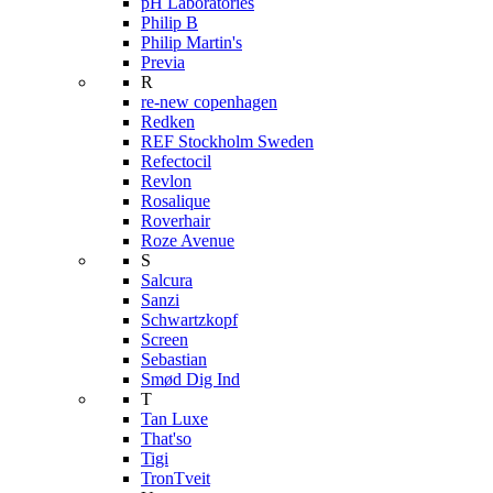
pH Laboratories
Philip B
Philip Martin's
Previa
R
re-new copenhagen
Redken
REF Stockholm Sweden
Refectocil
Revlon
Rosalique
Roverhair
Roze Avenue
S
Salcura
Sanzi
Schwartzkopf
Screen
Sebastian
Smød Dig Ind
T
Tan Luxe
That'so
Tigi
TronTveit