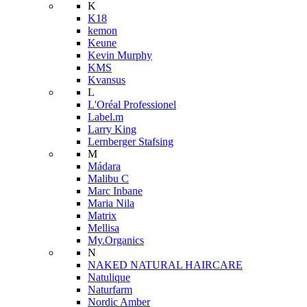
K
K18
kemon
Keune
Kevin Murphy
KMS
Kvansus
L
L'Oréal Professionel
Label.m
Larry King
Lernberger Stafsing
M
Mádara
Malibu C
Marc Inbane
Maria Nila
Matrix
Mellisa
My.Organics
N
NAKED NATURAL HAIRCARE
Natulique
Naturfarm
Nordic Amber