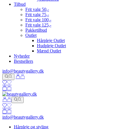
Tilbud
Frit valg 50,-
Frit valg 75,-
Frit valg 100,-
Frit valg 125,-
Pakketilbud
Outlet
Hårpleje Outlet
Hudpleje Outlet
Mænd Outlet
Nyheder
Bestsellers
info@beautygallery.dk
info@beautygallery.dk
Hårpleje og styling