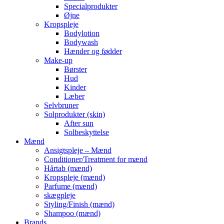
Specialprodukter
Øjne
Kropspleje
Bodylotion
Bodywash
Hænder og fødder
Make-up
Børster
Hud
Kinder
Læber
Selvbruner
Solprodukter (skin)
After sun
Solbeskyttelse
Mænd
Ansigtspleje – Mænd
Conditioner/Treatment for mænd
Hårtab (mænd)
Kropspleje (mænd)
Parfume (mænd)
skægpleje
Styling/Finish (mænd)
Shampoo (mænd)
Brands