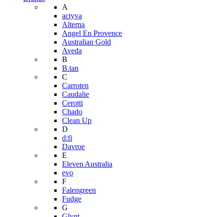
A
actyva
Alterna
Angel En Provence
Australian Gold
Aveda
B
B.tan
C
Carroten
Caudalie
Cerotti
Chado
Clean Up
D
d:fi
Davroe
E
Eleven Australia
evo
F
Falengreen
Fudge
G
Glynt