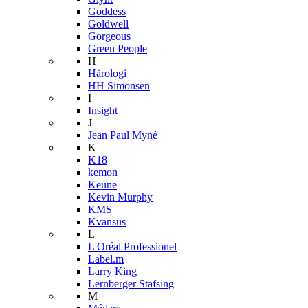
Goddess
Goldwell
Gorgeous
Green People
H
Hårologi
HH Simonsen
I
Insight
J
Jean Paul Myné
K
K18
kemon
Keune
Kevin Murphy
KMS
Kvansus
L
L'Oréal Professionel
Label.m
Larry King
Lernberger Stafsing
M