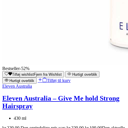
Bestseller
-52%
Tilføj wishlist
Fjern fra Wishlist
Hurtigt overblik
Tilføj til kurv
Hurtigt overblik
Eleven Australia
Eleven Australia – Give Me hold Strong
Hairspray
430 ml
kr.
229,00
Den oprindelige pris var: kr.229,00.
kr.
109,00
Den aktuelle