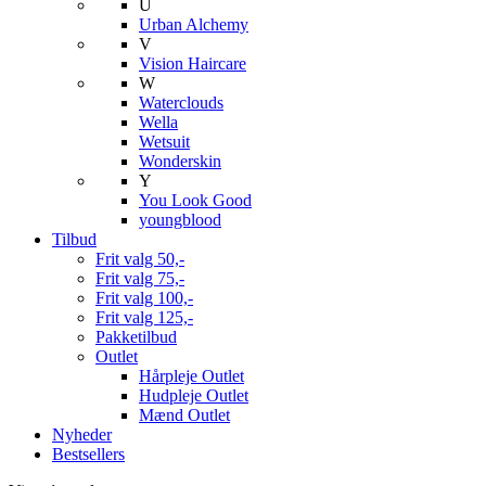
U
Urban Alchemy
V
Vision Haircare
W
Waterclouds
Wella
Wetsuit
Wonderskin
Y
You Look Good
youngblood
Tilbud
Frit valg 50,-
Frit valg 75,-
Frit valg 100,-
Frit valg 125,-
Pakketilbud
Outlet
Hårpleje Outlet
Hudpleje Outlet
Mænd Outlet
Nyheder
Bestsellers