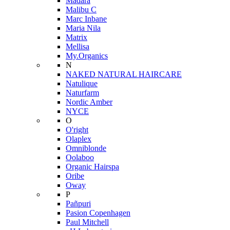
Mádara
Malibu C
Marc Inbane
Maria Nila
Matrix
Mellisa
My.Organics
N
NAKED NATURAL HAIRCARE
Natulique
Naturfarm
Nordic Amber
NYCE
O
O'right
Olaplex
Omniblonde
Oolaboo
Organic Hairspa
Oribe
Oway
P
Pañpuri
Pasion Copenhagen
Paul Mitchell