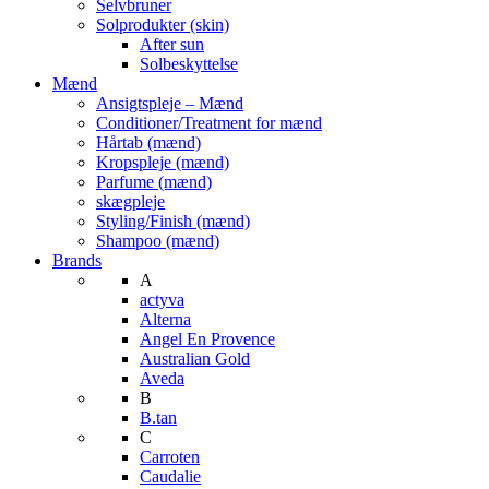
Selvbruner
Solprodukter (skin)
After sun
Solbeskyttelse
Mænd
Ansigtspleje – Mænd
Conditioner/Treatment for mænd
Hårtab (mænd)
Kropspleje (mænd)
Parfume (mænd)
skægpleje
Styling/Finish (mænd)
Shampoo (mænd)
Brands
A
actyva
Alterna
Angel En Provence
Australian Gold
Aveda
B
B.tan
C
Carroten
Caudalie