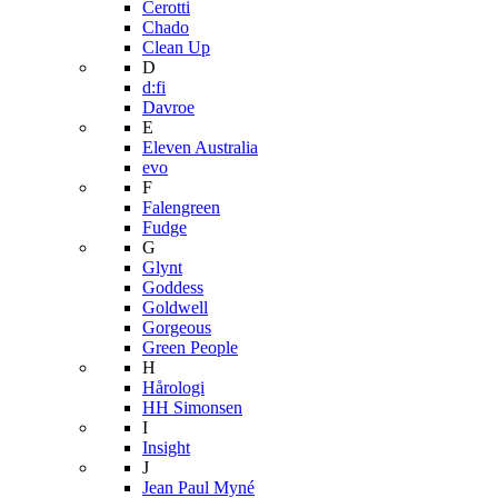
Cerotti
Chado
Clean Up
D
d:fi
Davroe
E
Eleven Australia
evo
F
Falengreen
Fudge
G
Glynt
Goddess
Goldwell
Gorgeous
Green People
H
Hårologi
HH Simonsen
I
Insight
J
Jean Paul Myné