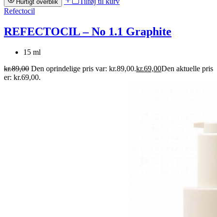
Tilføj til kurv
Hurtigt overblik
Refectocil
REFECTOCIL – No 1.1 Graphite
15 ml
kr.
89,00
Den oprindelige pris var: kr.89,00.
kr.
69,00
Den aktuelle pris
er: kr.69,00.