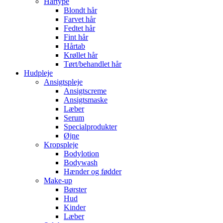
Hårtype
Blondt hår
Farvet hår
Fedtet hår
Fint hår
Hårtab
Krøllet hår
Tørt/behandlet hår
Hudpleje
Ansigtspleje
Ansigtscreme
Ansigtsmaske
Læber
Serum
Specialprodukter
Øjne
Kropspleje
Bodylotion
Bodywash
Hænder og fødder
Make-up
Børster
Hud
Kinder
Læber