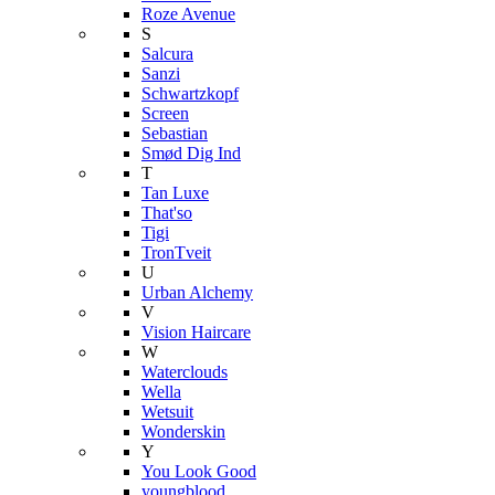
Roze Avenue
S
Salcura
Sanzi
Schwartzkopf
Screen
Sebastian
Smød Dig Ind
T
Tan Luxe
That'so
Tigi
TronTveit
U
Urban Alchemy
V
Vision Haircare
W
Waterclouds
Wella
Wetsuit
Wonderskin
Y
You Look Good
youngblood