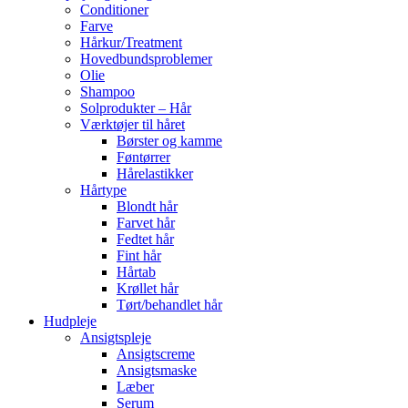
Conditioner
Farve
Hårkur/Treatment
Hovedbundsproblemer
Olie
Shampoo
Solprodukter – Hår
Værktøjer til håret
Børster og kamme
Føntørrer
Hårelastikker
Hårtype
Blondt hår
Farvet hår
Fedtet hår
Fint hår
Hårtab
Krøllet hår
Tørt/behandlet hår
Hudpleje
Ansigtspleje
Ansigtscreme
Ansigtsmaske
Læber
Serum