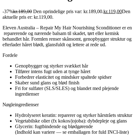
-37%
kr.
189,00
Den oprindelige pris var: kr.189,00.
kr.
119,00
Den
aktuelle pris er: kr.119,00.
Eleven Australia – Repair My Hair Nourishing Sconditioner er en
reparerende og nærende balsam til skadet, tørt eller kemisk
behandlet hår. Formlen renser skånsomt, genopbygger struktur og
efterlader håret blødt, glansfuldt og lettere at rede ud.
Fordele
Genopbygger og styrker svækket hår
Tilfører intens fugt uden at tynge håret
Forbedrer elasticitet og mindsker spaltede spidser
Skaber sund glans og blød finish
Fri for sulfater (SLS/SLES) og blandet med plejende
ingredienser
Nøgleingredienser
Hydrolyseret keratin: reparerer og styrker hårstråets struktur
Vegetabilske olier (fx kokos/jojoba): dybdepleje og glans
Glycerin: fugtbindende og blødgørende
(Indhold kan variere — se emballagen for fuld INCI-liste)