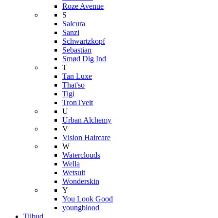
Roze Avenue
S
Salcura
Sanzi
Schwartzkopf
Sebastian
Smød Dig Ind
T
Tan Luxe
That'so
Tigi
TronTveit
U
Urban Alchemy
V
Vision Haircare
W
Waterclouds
Wella
Wetsuit
Wonderskin
Y
You Look Good
youngblood
Tilbud