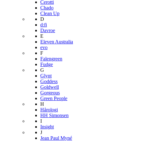
Cerotti
Chado
Clean Up
D
d:fi
Davroe
E
Eleven Australia
evo
F
Falengreen
Fudge
G
Glynt
Goddess
Goldwell
Gorgeous
Green People
H
Hårologi
HH Simonsen
I
Insight
J
Jean Paul Myné