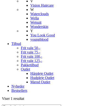
V
Vision Haircare
W
Waterclouds
Wella
Wetsuit
Wonderskin
Y
You Look Good
youngblood
Tilbud
Frit valg 50,-
Frit valg 75,-
Frit valg 100,-
Frit valg 125,-
Pakketilbud
Outlet
Hårpleje Outlet
Hudpleje Outlet
Mænd Outlet
Nyheder
Bestsellers
Viser 1 resultat