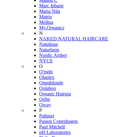
Malibu C
Marc Inbane
Maria Nila
Matrix
Mellisa
My.Organics
N
NAKED NATURAL HAIRCARE
Natulique
Naturfarm
Nordic Amber
NYCE
O
O'right
Olaplex
Omniblonde
Oolaboo
Organic Hairspa
Oribe
Oway
P
Pañpuri
Pasion Copenhagen
Paul Mitchell
pH Laboratories