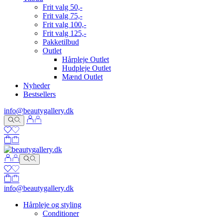
Frit valg 50,-
Frit valg 75,-
Frit valg 100,-
Frit valg 125,-
Pakketilbud
Outlet
Hårpleje Outlet
Hudpleje Outlet
Mænd Outlet
Nyheder
Bestsellers
info@beautygallery.dk
info@beautygallery.dk
Hårpleje og styling
Conditioner