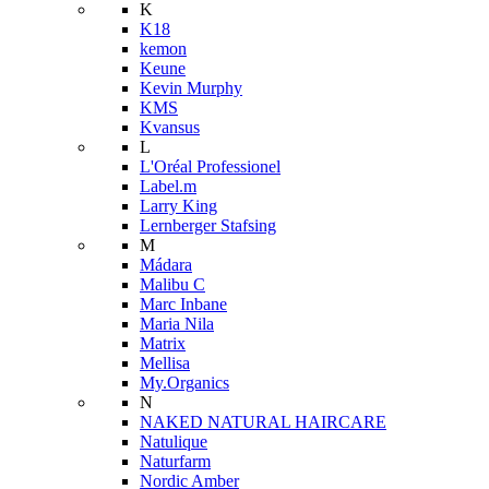
K
K18
kemon
Keune
Kevin Murphy
KMS
Kvansus
L
L'Oréal Professionel
Label.m
Larry King
Lernberger Stafsing
M
Mádara
Malibu C
Marc Inbane
Maria Nila
Matrix
Mellisa
My.Organics
N
NAKED NATURAL HAIRCARE
Natulique
Naturfarm
Nordic Amber