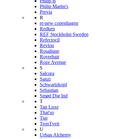
Philip B
Philip Martin's
Previa
R
re-new copenhagen
Redken
REF Stockholm Sweden
Refectocil
Revlon
Rosalique
Roverhair
Roze Avenue
S
Salcura
Sanzi
Schwartzkopf
Sebastian
Smød Dig Ind
T
Tan Luxe
That'so
Tigi
TronTveit
U
Urban Alchemy