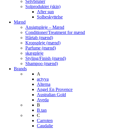
Selvbruner
Solprodukter (skin)
After sun
Solbeskyttelse
Mænd
Ansigtspleje – Mænd
Conditioner/Treatment for mænd
Hårtab (mænd)
Kropspleje (mænd)
Parfume (mænd)
skægpleje
Styling/Finish (mænd)
Shampoo (mænd)
Brands
A
actyva
Alterna
Angel En Provence
Australian Gold
Aveda
B
B.tan
C
Carroten
Caudalie