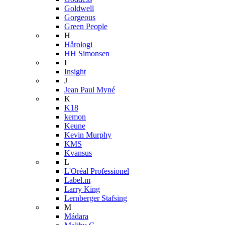
Goldwell
Gorgeous
Green People
H
Hårologi
HH Simonsen
I
Insight
J
Jean Paul Myné
K
K18
kemon
Keune
Kevin Murphy
KMS
Kvansus
L
L'Oréal Professionel
Label.m
Larry King
Lernberger Stafsing
M
Mádara