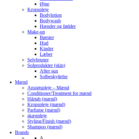
Øjne
Kropspleje
Bodylotion
Bodywash
Hænder og fødder
Make-up
Børster
Hud
Kinder
Læber
Selvbruner
Solprodukter (skin)
After sun
Solbeskyttelse
Mænd
Ansigtspleje – Mænd
Conditioner/Treatment for mænd
Hårtab (mænd)
Kropspleje (mænd)
Parfume (mænd)
skægpleje
Styling/Finish (mænd)
Shampoo (mænd)
Brands
A