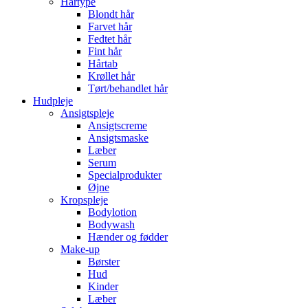
Hårtype
Blondt hår
Farvet hår
Fedtet hår
Fint hår
Hårtab
Krøllet hår
Tørt/behandlet hår
Hudpleje
Ansigtspleje
Ansigtscreme
Ansigtsmaske
Læber
Serum
Specialprodukter
Øjne
Kropspleje
Bodylotion
Bodywash
Hænder og fødder
Make-up
Børster
Hud
Kinder
Læber