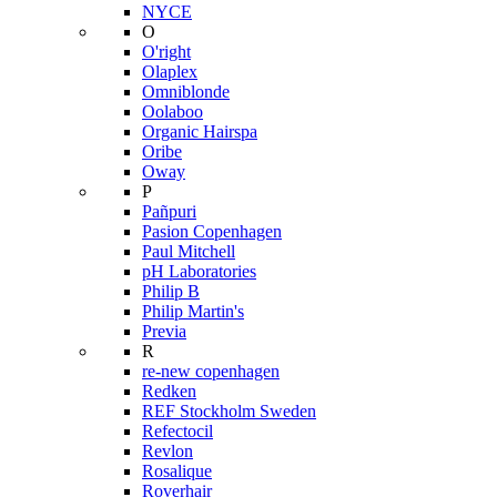
NYCE
O
O'right
Olaplex
Omniblonde
Oolaboo
Organic Hairspa
Oribe
Oway
P
Pañpuri
Pasion Copenhagen
Paul Mitchell
pH Laboratories
Philip B
Philip Martin's
Previa
R
re-new copenhagen
Redken
REF Stockholm Sweden
Refectocil
Revlon
Rosalique
Roverhair