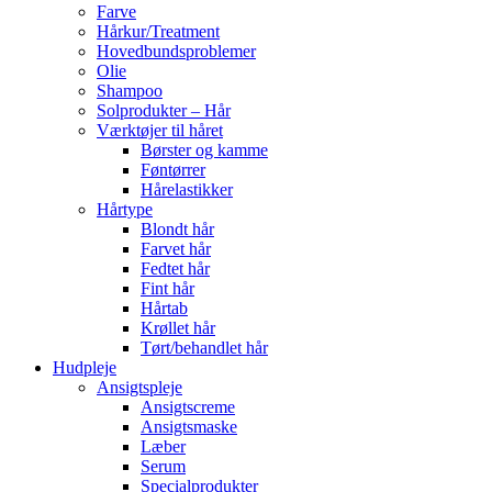
Farve
Hårkur/Treatment
Hovedbundsproblemer
Olie
Shampoo
Solprodukter – Hår
Værktøjer til håret
Børster og kamme
Føntørrer
Hårelastikker
Hårtype
Blondt hår
Farvet hår
Fedtet hår
Fint hår
Hårtab
Krøllet hår
Tørt/behandlet hår
Hudpleje
Ansigtspleje
Ansigtscreme
Ansigtsmaske
Læber
Serum
Specialprodukter