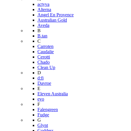
actyva
Alterna
Angel En Provence
Australian Gold
Aveda
B
B.tan
C
Carroten
Caudalie
Cerotti
Chado
Clean Up
D
d:fi
Davroe
E
Eleven Australia
evo
F
Falengreen
Fudge
G
Glynt
Goddess