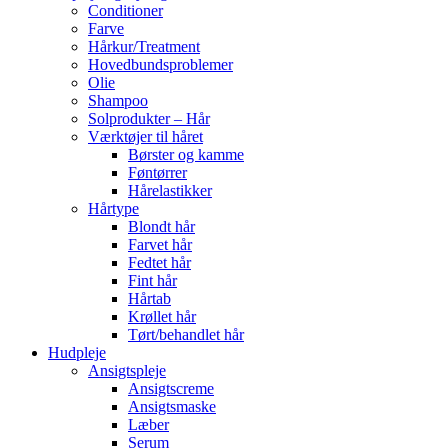
Conditioner
Farve
Hårkur/Treatment
Hovedbundsproblemer
Olie
Shampoo
Solprodukter – Hår
Værktøjer til håret
Børster og kamme
Føntørrer
Hårelastikker
Hårtype
Blondt hår
Farvet hår
Fedtet hår
Fint hår
Hårtab
Krøllet hår
Tørt/behandlet hår
Hudpleje
Ansigtspleje
Ansigtscreme
Ansigtsmaske
Læber
Serum