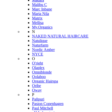
Mádara
Malibu C
Marc Inbane
Maria Nila
Matrix
Mellisa
My.Organics
N
NAKED NATURAL HAIRCARE
Natulique
Naturfarm
Nordic Amber
NYCE
O
O'right
Olaplex
Omniblonde
Oolaboo
Organic Hairspa
Oribe
Oway
P
Pañpuri
Pasion Copenhagen
Paul Mitchell