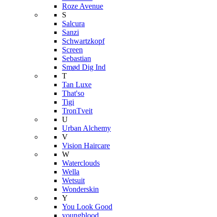
Roze Avenue
S
Salcura
Sanzi
Schwartzkopf
Screen
Sebastian
Smød Dig Ind
T
Tan Luxe
That'so
Tigi
TronTveit
U
Urban Alchemy
V
Vision Haircare
W
Waterclouds
Wella
Wetsuit
Wonderskin
Y
You Look Good
youngblood