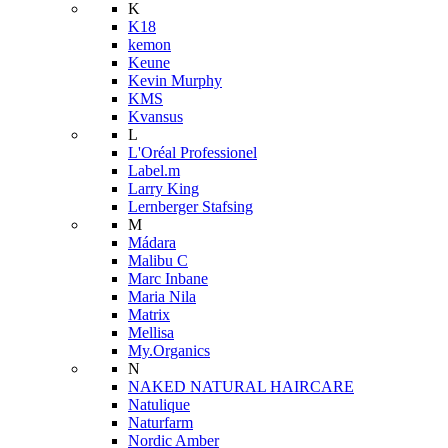
K
K18
kemon
Keune
Kevin Murphy
KMS
Kvansus
L
L'Oréal Professionel
Label.m
Larry King
Lernberger Stafsing
M
Mádara
Malibu C
Marc Inbane
Maria Nila
Matrix
Mellisa
My.Organics
N
NAKED NATURAL HAIRCARE
Natulique
Naturfarm
Nordic Amber