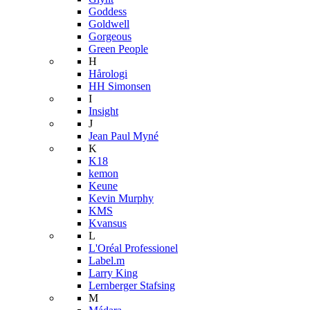
Goddess
Goldwell
Gorgeous
Green People
H
Hårologi
HH Simonsen
I
Insight
J
Jean Paul Myné
K
K18
kemon
Keune
Kevin Murphy
KMS
Kvansus
L
L'Oréal Professionel
Label.m
Larry King
Lernberger Stafsing
M