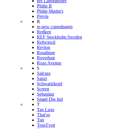
pH Laboratories
Philip B
Philip Martin's
Previa
R
re-new copenhagen
Redken
REF Stockholm Sweden
Refectocil
Revlon
Rosalique
Roverhair
Roze Avenue
S
Salcura
Sanzi
Schwartzkopf
Screen
Sebastian
Smød Dig Ind
T
Tan Luxe
That'so
Tigi
TronTveit