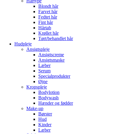
Hårtype
Blondt hår
Farvet hår
Fedtet hår
Fint hår
Hårtab
Krøllet hår
Tørt/behandlet hår
Hudpleje
Ansigtspleje
Ansigtscreme
Ansigtsmaske
Læber
Serum
Specialprodukter
Øjne
Kropspleje
Bodylotion
Bodywash
Hænder og fødder
Make-up
Børster
Hud
Kinder
Læber