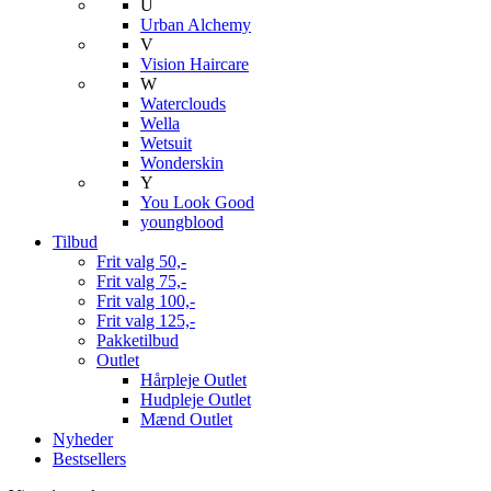
U
Urban Alchemy
V
Vision Haircare
W
Waterclouds
Wella
Wetsuit
Wonderskin
Y
You Look Good
youngblood
Tilbud
Frit valg 50,-
Frit valg 75,-
Frit valg 100,-
Frit valg 125,-
Pakketilbud
Outlet
Hårpleje Outlet
Hudpleje Outlet
Mænd Outlet
Nyheder
Bestsellers