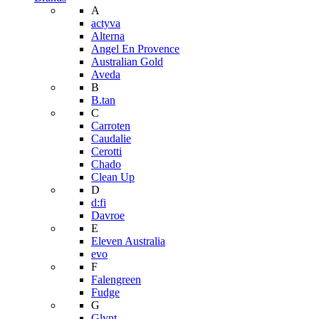
A
actyva
Alterna
Angel En Provence
Australian Gold
Aveda
B
B.tan
C
Carroten
Caudalie
Cerotti
Chado
Clean Up
D
d:fi
Davroe
E
Eleven Australia
evo
F
Falengreen
Fudge
G
Glynt