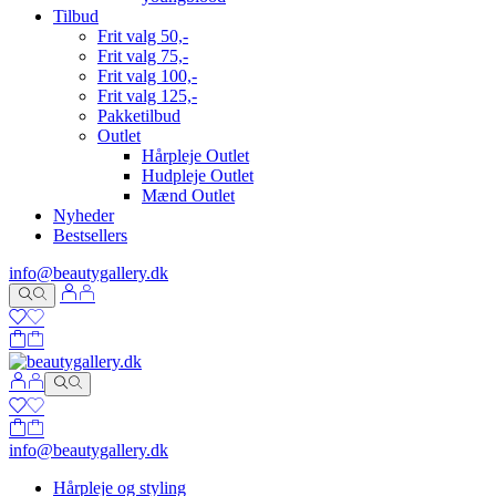
Tilbud
Frit valg 50,-
Frit valg 75,-
Frit valg 100,-
Frit valg 125,-
Pakketilbud
Outlet
Hårpleje Outlet
Hudpleje Outlet
Mænd Outlet
Nyheder
Bestsellers
info@beautygallery.dk
info@beautygallery.dk
Hårpleje og styling