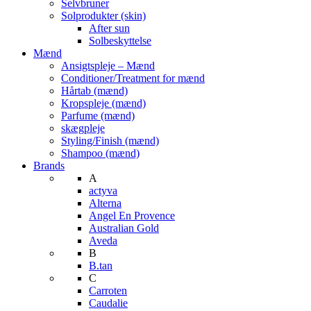
Selvbruner
Solprodukter (skin)
After sun
Solbeskyttelse
Mænd
Ansigtspleje – Mænd
Conditioner/Treatment for mænd
Hårtab (mænd)
Kropspleje (mænd)
Parfume (mænd)
skægpleje
Styling/Finish (mænd)
Shampoo (mænd)
Brands
A
actyva
Alterna
Angel En Provence
Australian Gold
Aveda
B
B.tan
C
Carroten
Caudalie