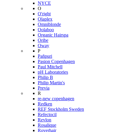
NYCE
O
O'right
Olaplex
Omniblonde
Oolaboo
Organic Hairspa
Oribe
Oway
P
Pañpuri
Pasion Copenhagen
Paul Mitchell
pH Laboratories
Philip B
Philip Martin's
Previa
R
re-new copenhagen
Redken
REF Stockholm Sweden
Refectocil
Revlon
Rosalique
Roverhair