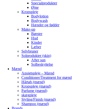
Specialprodukter
Øjne
Kropspleje
Bodylotion
Bodywash
Hænder og fødder
Make-up
Børster
Hud
Kinder
Læber
Selvbruner
Solprodukter (skin)
After sun
Solbeskyttelse
Mænd
Ansigtspleje – Mænd
Conditioner/Treatment for mænd
Hårtab (mænd)
Kropspleje (mænd)
Parfume (mænd)
skægpleje
Styling/Finish (mænd)
Shampoo (mænd)
Brands