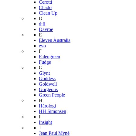
Cerotti
Chado
Clean Up
D
d:fi
Davroe
E
Eleven Australia
evo
F
Falengreen
Fudge
G
Glynt
Goddess
Goldwell
Gorgeous
Green People
H
Hårologi
HH Simonsen
I
Insight
J
Jean Paul Myné