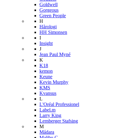
Goldwell
Gorgeous
Green People
H
Hårologi
HH Simonsen
I
Insight
J
Jean Paul Myné
K
K18
kemon
Keune
Kevin Murphy
KMS
Kvansus
L
L'Oréal Professionel
Label.m
Larry King
Lernberger Stafsing
M
Mádara
Malibu C