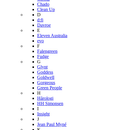
Chado
Clean Up
D
d:fi
Davroe
E
Eleven Australia
evo
F
Falengreen
Fudge
G
Glynt
Goddess
Goldwell
Gorgeous
Green People
H
Hårologi
HH Simonsen
I
Insight
J
Jean Paul Myné
K