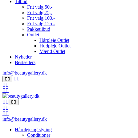
Tilbud
Frit valg 50,-
Frit valg 75,-
Frit valg 100,-
Frit valg 125,-
Pakketilbud
Outlet
Hårpleje Outlet
Hudpleje Outlet
Mænd Outlet
Nyheder
Bestsellers
info@beautygallery.dk
info@beautygallery.dk
Hårpleje og styling
Conditioner