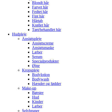
Blondt hår
Farvet hår
Fedtet hår
Fint hår
Hårtab
Krøllet hår
Tørt/behandlet hår
Hudpleje
Ansigtspleje
Ansigtscreme
Ansigtsmaske
Læber
Serum
Specialprodukter
Øjne
Kropspleje
Bodylotion
Bodywash
Hænder og fødder
Make-up
Børster
Hud
Kinder
Læber
Selvbruner