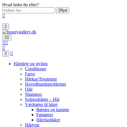
Hvad leder du efter?
Ryd
Hårpleje og styling
Conditioner
Farve
Hårkur/Treatment
Hovedbundsproblemer
Olie
Shampoo
Solprodukter – Hår
Værktøjer til håret
Børster og kamme
Føntørrer
Hårelastikker
Hårtype