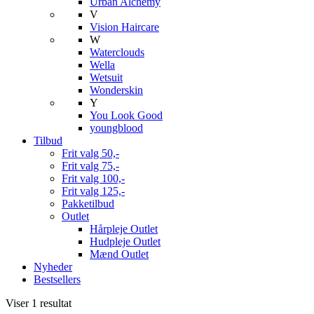
Urban Alchemy
V
Vision Haircare
W
Waterclouds
Wella
Wetsuit
Wonderskin
Y
You Look Good
youngblood
Tilbud
Frit valg 50,-
Frit valg 75,-
Frit valg 100,-
Frit valg 125,-
Pakketilbud
Outlet
Hårpleje Outlet
Hudpleje Outlet
Mænd Outlet
Nyheder
Bestsellers
Viser 1 resultat