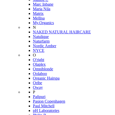
Marc Inbane
Maria Nila
Matrix
Mellisa
My.Organics
N
NAKED NATURAL HAIRCARE
Natulique
Naturfarm
Nordic Amber
NYCE
O
O'right
Olaplex
Omniblonde
Oolaboo
Organic Hairspa
Oribe
Oway
P
Pañpuri
Pasion Copenhagen
Paul Mitchell
pH Laboratories