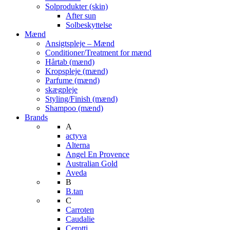
Solprodukter (skin)
After sun
Solbeskyttelse
Mænd
Ansigtspleje – Mænd
Conditioner/Treatment for mænd
Hårtab (mænd)
Kropspleje (mænd)
Parfume (mænd)
skægpleje
Styling/Finish (mænd)
Shampoo (mænd)
Brands
A
actyva
Alterna
Angel En Provence
Australian Gold
Aveda
B
B.tan
C
Carroten
Caudalie
Cerotti