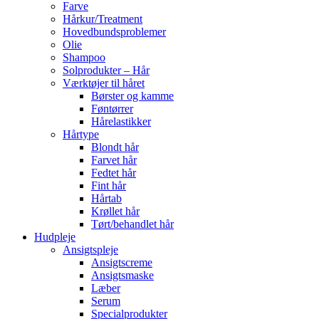
Farve
Hårkur/Treatment
Hovedbundsproblemer
Olie
Shampoo
Solprodukter – Hår
Værktøjer til håret
Børster og kamme
Føntørrer
Hårelastikker
Hårtype
Blondt hår
Farvet hår
Fedtet hår
Fint hår
Hårtab
Krøllet hår
Tørt/behandlet hår
Hudpleje
Ansigtspleje
Ansigtscreme
Ansigtsmaske
Læber
Serum
Specialprodukter