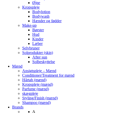
Øjne
Kropspleje
Bodylotion
Bodywash
Hænder og fødder
Make-up
Børster
Hud
Kinder
Læber
Selvbruner
Solprodukter (skin)
After sun
Solbeskyttelse
Mænd
Ansigtspleje – Mænd
Conditioner/Treatment for mænd
Hårtab (mænd)
Kropspleje (mænd)
Parfume (mænd)
skægpleje
Styling/Finish (mænd)
Shampoo (mænd)
Brands
A