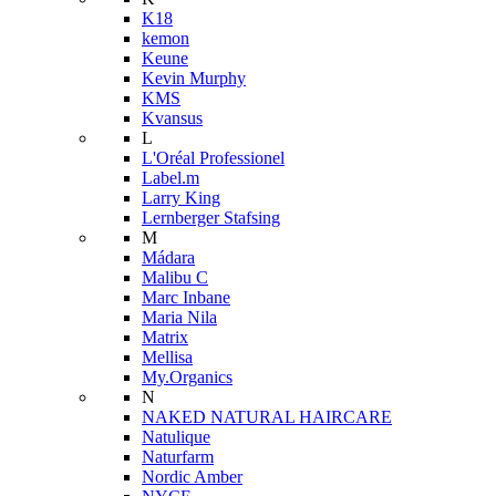
K18
kemon
Keune
Kevin Murphy
KMS
Kvansus
L
L'Oréal Professionel
Label.m
Larry King
Lernberger Stafsing
M
Mádara
Malibu C
Marc Inbane
Maria Nila
Matrix
Mellisa
My.Organics
N
NAKED NATURAL HAIRCARE
Natulique
Naturfarm
Nordic Amber