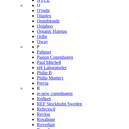
NYCE
O
O'right
Olaplex
Omniblonde
Oolaboo
Organic Hairspa
Oribe
Oway
P
Pañpuri
Pasion Copenhagen
Paul Mitchell
pH Laboratories
Philip B
Philip Martin's
Previa
R
re-new copenhagen
Redken
REF Stockholm Sweden
Refectocil
Revlon
Rosalique
Roverhair