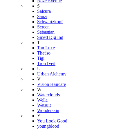
Roze Avenue
S
Salcura
Sanzi
Schwartzkopf
Screen
Sebastian
Smød Dig Ind
T
Tan Luxe
That'so
Tigi
TronTveit
U
Urban Alchemy
V
Vision Haircare
W
Waterclouds
Wella
Wetsuit
Wonderskin
Y
You Look Good
youngblood