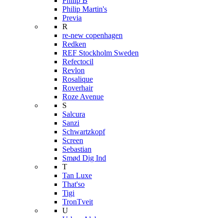
Philip B
Philip Martin's
Previa
R
re-new copenhagen
Redken
REF Stockholm Sweden
Refectocil
Revlon
Rosalique
Roverhair
Roze Avenue
S
Salcura
Sanzi
Schwartzkopf
Screen
Sebastian
Smød Dig Ind
T
Tan Luxe
That'so
Tigi
TronTveit
U