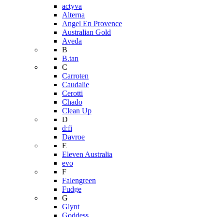
actyva
Alterna
Angel En Provence
Australian Gold
Aveda
B
B.tan
C
Carroten
Caudalie
Cerotti
Chado
Clean Up
D
d:fi
Davroe
E
Eleven Australia
evo
F
Falengreen
Fudge
G
Glynt
Goddess