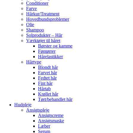
Conditioner
Farve
Hårkur/Treatment
Hovedbundsproblemer
Olie
Shampoo
Solprodukter – Hår
Værktøjer til håret
Børster og kamme
Føntørrer
Hårelastikker
Hårtype
Blondt hår
Farvet hår
Fedtet hår
Fint hår
Hårtab
Krøllet hår
Tørt/behandlet hår
Hudpleje
Ansigtspleje
Ansigtscreme
Ansigtsmaske
Læber
Serum