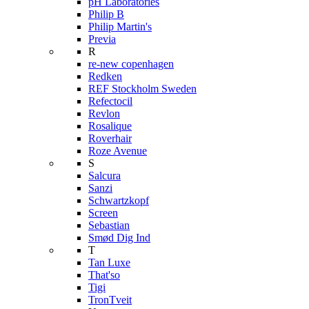
pH Laboratories
Philip B
Philip Martin's
Previa
R
re-new copenhagen
Redken
REF Stockholm Sweden
Refectocil
Revlon
Rosalique
Roverhair
Roze Avenue
S
Salcura
Sanzi
Schwartzkopf
Screen
Sebastian
Smød Dig Ind
T
Tan Luxe
That'so
Tigi
TronTveit