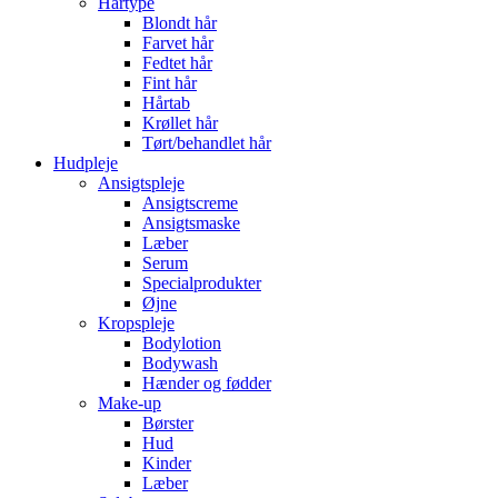
Hårtype
Blondt hår
Farvet hår
Fedtet hår
Fint hår
Hårtab
Krøllet hår
Tørt/behandlet hår
Hudpleje
Ansigtspleje
Ansigtscreme
Ansigtsmaske
Læber
Serum
Specialprodukter
Øjne
Kropspleje
Bodylotion
Bodywash
Hænder og fødder
Make-up
Børster
Hud
Kinder
Læber