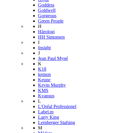
Goddess
Goldwell
Gorgeous
Green People
H
Hårologi
HH Simonsen
I
Insight
J
Jean Paul Myné
K
K18
kemon
Keune
Kevin Murphy
KMS
Kvansus
L
L'Oréal Professionel
Label.m
Larry King
Lernberger Stafsing
M