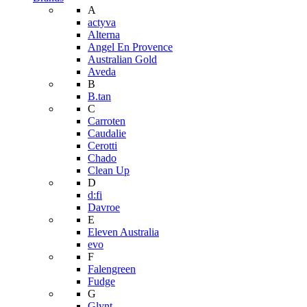
A
actyva
Alterna
Angel En Provence
Australian Gold
Aveda
B
B.tan
C
Carroten
Caudalie
Cerotti
Chado
Clean Up
D
d:fi
Davroe
E
Eleven Australia
evo
F
Falengreen
Fudge
G
Glynt