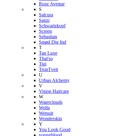
Roze Avenue
S
Salcura
Sanzi
Schwartzkopf
Screen
Sebastian
Smød Dig Ind
T
Tan Luxe
That'so
Tigi
TronTveit
U
Urban Alchemy
V
Vision Haircare
W
Waterclouds
Wella
Wetsuit
Wonderskin
Y
You Look Good
youngblood