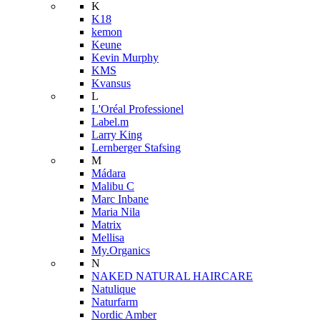
K
K18
kemon
Keune
Kevin Murphy
KMS
Kvansus
L
L'Oréal Professionel
Label.m
Larry King
Lernberger Stafsing
M
Mádara
Malibu C
Marc Inbane
Maria Nila
Matrix
Mellisa
My.Organics
N
NAKED NATURAL HAIRCARE
Natulique
Naturfarm
Nordic Amber