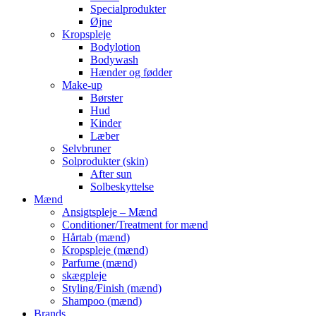
Specialprodukter
Øjne
Kropspleje
Bodylotion
Bodywash
Hænder og fødder
Make-up
Børster
Hud
Kinder
Læber
Selvbruner
Solprodukter (skin)
After sun
Solbeskyttelse
Mænd
Ansigtspleje – Mænd
Conditioner/Treatment for mænd
Hårtab (mænd)
Kropspleje (mænd)
Parfume (mænd)
skægpleje
Styling/Finish (mænd)
Shampoo (mænd)
Brands