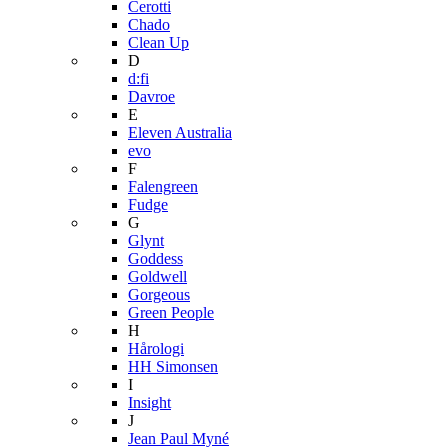
Cerotti
Chado
Clean Up
D
d:fi
Davroe
E
Eleven Australia
evo
F
Falengreen
Fudge
G
Glynt
Goddess
Goldwell
Gorgeous
Green People
H
Hårologi
HH Simonsen
I
Insight
J
Jean Paul Myné