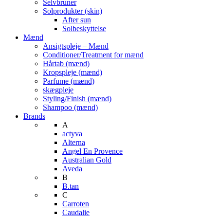
Selvbruner
Solprodukter (skin)
After sun
Solbeskyttelse
Mænd
Ansigtspleje – Mænd
Conditioner/Treatment for mænd
Hårtab (mænd)
Kropspleje (mænd)
Parfume (mænd)
skægpleje
Styling/Finish (mænd)
Shampoo (mænd)
Brands
A
actyva
Alterna
Angel En Provence
Australian Gold
Aveda
B
B.tan
C
Carroten
Caudalie