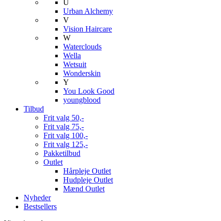
U
Urban Alchemy
V
Vision Haircare
W
Waterclouds
Wella
Wetsuit
Wonderskin
Y
You Look Good
youngblood
Tilbud
Frit valg 50,-
Frit valg 75,-
Frit valg 100,-
Frit valg 125,-
Pakketilbud
Outlet
Hårpleje Outlet
Hudpleje Outlet
Mænd Outlet
Nyheder
Bestsellers