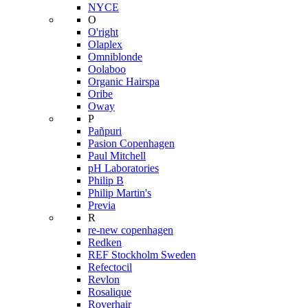
NYCE
O
O'right
Olaplex
Omniblonde
Oolaboo
Organic Hairspa
Oribe
Oway
P
Pañpuri
Pasion Copenhagen
Paul Mitchell
pH Laboratories
Philip B
Philip Martin's
Previa
R
re-new copenhagen
Redken
REF Stockholm Sweden
Refectocil
Revlon
Rosalique
Roverhair