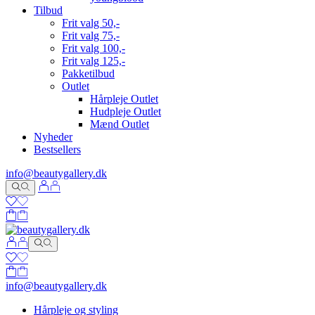
Tilbud
Frit valg 50,-
Frit valg 75,-
Frit valg 100,-
Frit valg 125,-
Pakketilbud
Outlet
Hårpleje Outlet
Hudpleje Outlet
Mænd Outlet
Nyheder
Bestsellers
info@beautygallery.dk
info@beautygallery.dk
Hårpleje og styling