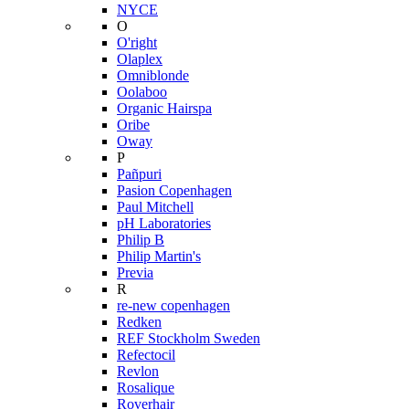
NYCE
O
O'right
Olaplex
Omniblonde
Oolaboo
Organic Hairspa
Oribe
Oway
P
Pañpuri
Pasion Copenhagen
Paul Mitchell
pH Laboratories
Philip B
Philip Martin's
Previa
R
re-new copenhagen
Redken
REF Stockholm Sweden
Refectocil
Revlon
Rosalique
Roverhair