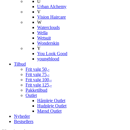
U
Urban Alchemy
V
Vision Haircare
W
Waterclouds
Wella
Wetsuit
Wonderskin
Y
You Look Good
youngblood
Tilbud
Frit valg 50,-
Frit valg 75,-
Frit valg 100,-
Frit valg 125,-
Pakketilbud
Outlet
Hårpleje Outlet
Hudpleje Outlet
Mænd Outlet
Nyheder
Bestsellers