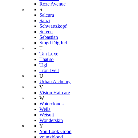
Roze Avenue
S
Salcura
Sanzi
Schwartzkopf
Screen
Sebastian
Smød Dig Ind
T
Tan Luxe
That'so
Tigi
TronTveit
U
Urban Alchemy
V
Vision Haircare
W
Waterclouds
Wella
Wetsuit
Wonderskin
Y
You Look Good
youngblood