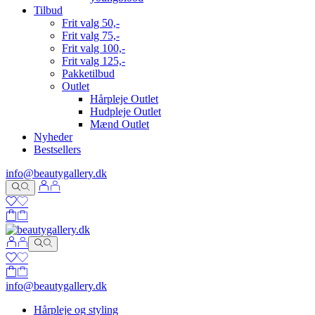
Tilbud
Frit valg 50,-
Frit valg 75,-
Frit valg 100,-
Frit valg 125,-
Pakketilbud
Outlet
Hårpleje Outlet
Hudpleje Outlet
Mænd Outlet
Nyheder
Bestsellers
info@beautygallery.dk
info@beautygallery.dk
Hårpleje og styling