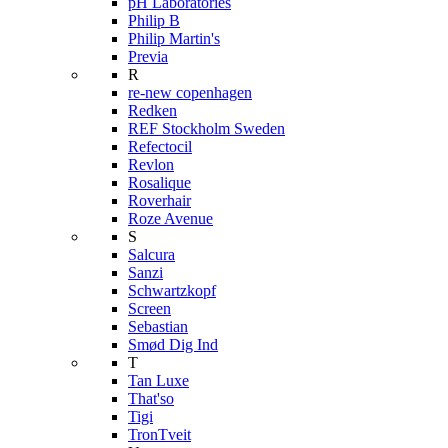
pH Laboratories
Philip B
Philip Martin's
Previa
R
re-new copenhagen
Redken
REF Stockholm Sweden
Refectocil
Revlon
Rosalique
Roverhair
Roze Avenue
S
Salcura
Sanzi
Schwartzkopf
Screen
Sebastian
Smød Dig Ind
T
Tan Luxe
That'so
Tigi
TronTveit