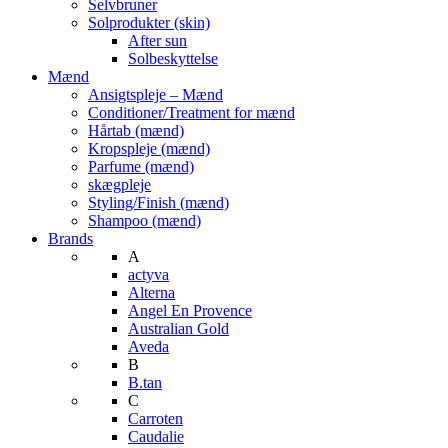
Selvbruner
Solprodukter (skin)
After sun
Solbeskyttelse
Mænd
Ansigtspleje – Mænd
Conditioner/Treatment for mænd
Hårtab (mænd)
Kropspleje (mænd)
Parfume (mænd)
skægpleje
Styling/Finish (mænd)
Shampoo (mænd)
Brands
A
actyva
Alterna
Angel En Provence
Australian Gold
Aveda
B
B.tan
C
Carroten
Caudalie