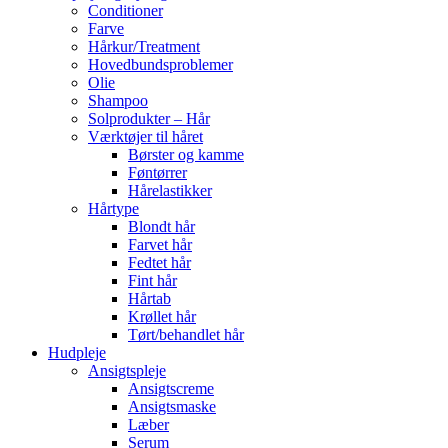
Conditioner
Farve
Hårkur/Treatment
Hovedbundsproblemer
Olie
Shampoo
Solprodukter – Hår
Værktøjer til håret
Børster og kamme
Føntørrer
Hårelastikker
Hårtype
Blondt hår
Farvet hår
Fedtet hår
Fint hår
Hårtab
Krøllet hår
Tørt/behandlet hår
Hudpleje
Ansigtspleje
Ansigtscreme
Ansigtsmaske
Læber
Serum