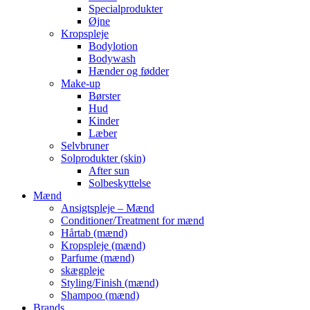
Specialprodukter
Øjne
Kropspleje
Bodylotion
Bodywash
Hænder og fødder
Make-up
Børster
Hud
Kinder
Læber
Selvbruner
Solprodukter (skin)
After sun
Solbeskyttelse
Mænd
Ansigtspleje – Mænd
Conditioner/Treatment for mænd
Hårtab (mænd)
Kropspleje (mænd)
Parfume (mænd)
skægpleje
Styling/Finish (mænd)
Shampoo (mænd)
Brands