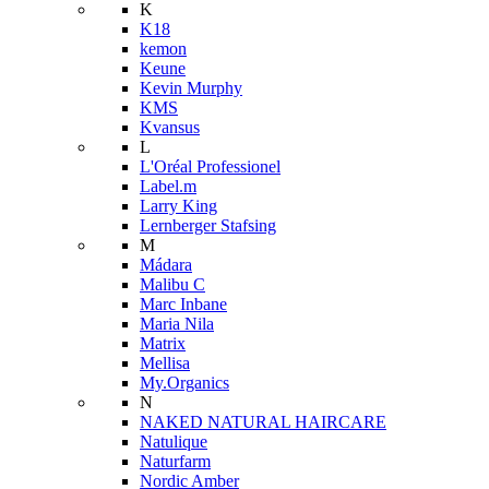
K
K18
kemon
Keune
Kevin Murphy
KMS
Kvansus
L
L'Oréal Professionel
Label.m
Larry King
Lernberger Stafsing
M
Mádara
Malibu C
Marc Inbane
Maria Nila
Matrix
Mellisa
My.Organics
N
NAKED NATURAL HAIRCARE
Natulique
Naturfarm
Nordic Amber