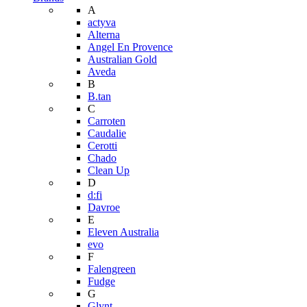
A
actyva
Alterna
Angel En Provence
Australian Gold
Aveda
B
B.tan
C
Carroten
Caudalie
Cerotti
Chado
Clean Up
D
d:fi
Davroe
E
Eleven Australia
evo
F
Falengreen
Fudge
G
Glynt