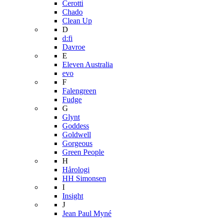
Cerotti
Chado
Clean Up
D
d:fi
Davroe
E
Eleven Australia
evo
F
Falengreen
Fudge
G
Glynt
Goddess
Goldwell
Gorgeous
Green People
H
Hårologi
HH Simonsen
I
Insight
J
Jean Paul Myné