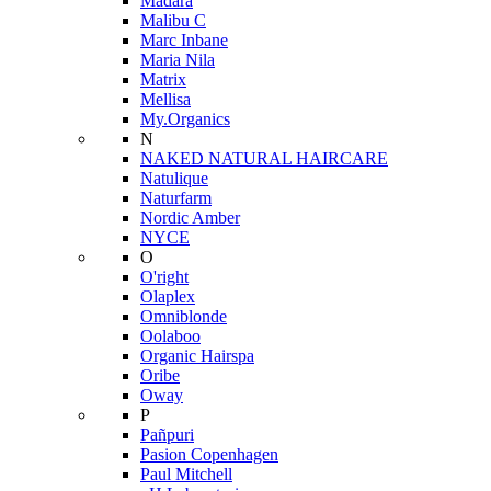
Mádara
Malibu C
Marc Inbane
Maria Nila
Matrix
Mellisa
My.Organics
N
NAKED NATURAL HAIRCARE
Natulique
Naturfarm
Nordic Amber
NYCE
O
O'right
Olaplex
Omniblonde
Oolaboo
Organic Hairspa
Oribe
Oway
P
Pañpuri
Pasion Copenhagen
Paul Mitchell