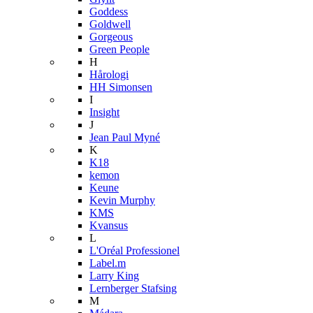
Goddess
Goldwell
Gorgeous
Green People
H
Hårologi
HH Simonsen
I
Insight
J
Jean Paul Myné
K
K18
kemon
Keune
Kevin Murphy
KMS
Kvansus
L
L'Oréal Professionel
Label.m
Larry King
Lernberger Stafsing
M