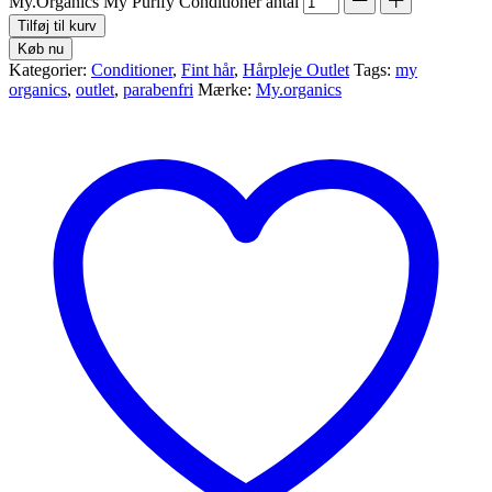
My.Organics My Purify Conditioner antal
Tilføj til kurv
Køb nu
Kategorier:
Conditioner
,
Fint hår
,
Hårpleje Outlet
Tags:
my
organics
,
outlet
,
parabenfri
Mærke:
My.organics