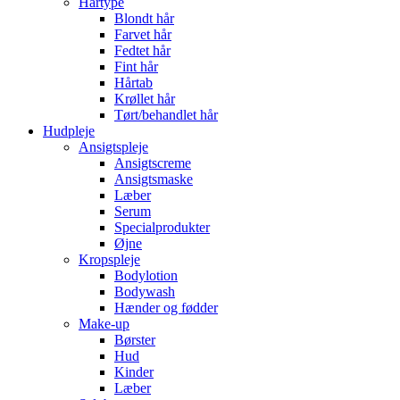
Hårtype
Blondt hår
Farvet hår
Fedtet hår
Fint hår
Hårtab
Krøllet hår
Tørt/behandlet hår
Hudpleje
Ansigtspleje
Ansigtscreme
Ansigtsmaske
Læber
Serum
Specialprodukter
Øjne
Kropspleje
Bodylotion
Bodywash
Hænder og fødder
Make-up
Børster
Hud
Kinder
Læber