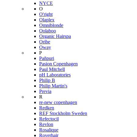
NYCE
O
O'right
Olaplex
Omniblonde
Oolaboo
Organic Hairspa
Oribe
Oway
P
Pañpuri
Pasion Copenhagen
Paul Mitchell
pH Laboratories
Philip B
Philip Martin's
Previa
R
re-new copenhagen
Redken
REF Stockholm Sweden
Refectocil
Revlon
Rosalique
Roverhair