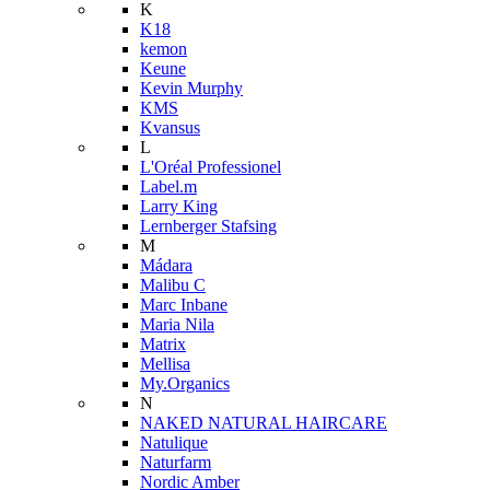
K
K18
kemon
Keune
Kevin Murphy
KMS
Kvansus
L
L'Oréal Professionel
Label.m
Larry King
Lernberger Stafsing
M
Mádara
Malibu C
Marc Inbane
Maria Nila
Matrix
Mellisa
My.Organics
N
NAKED NATURAL HAIRCARE
Natulique
Naturfarm
Nordic Amber