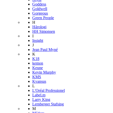
Goddess
Goldwell
Gorgeous
Green People
H
Hårologi
HH Simonsen
I
Insight
J
Jean Paul Myné
K
K18
kemon
Keune
Kevin Murphy
KMS
Kvansus
L
L'Oréal Professionel
Label.m
Larry King
Lernberger Stafsing
M