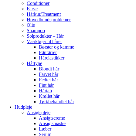
Conditioner
Farve
Hårkur/Treatment
Hovedbundsproblemer
Olie
Shampoo
Solprodukter – Hår
Værktøjer til håret
Børster og kamme
Føntørrer
Hårelastikker
Hårtype
Blondt hår
Farvet hår
Fedtet hår
Fint hår
Hårtab
Krøllet hår
Tørt/behandlet hår
Hudpleje
Ansigtspleje
Ansigtscreme
Ansigtsmaske
Læber
Serum