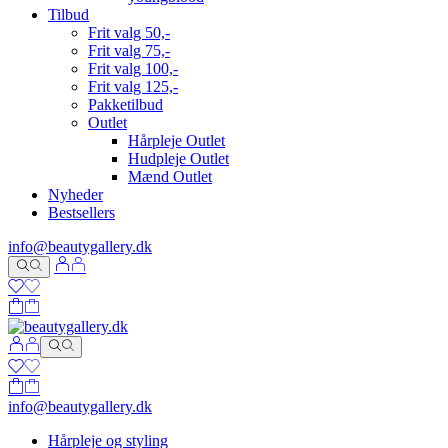
Tilbud
Frit valg 50,-
Frit valg 75,-
Frit valg 100,-
Frit valg 125,-
Pakketilbud
Outlet
Hårpleje Outlet
Hudpleje Outlet
Mænd Outlet
Nyheder
Bestsellers
info@beautygallery.dk
info@beautygallery.dk
Hårpleje og styling