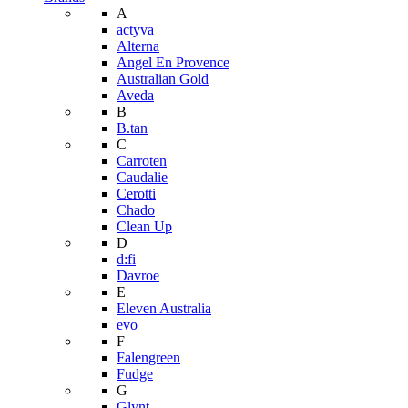
A
actyva
Alterna
Angel En Provence
Australian Gold
Aveda
B
B.tan
C
Carroten
Caudalie
Cerotti
Chado
Clean Up
D
d:fi
Davroe
E
Eleven Australia
evo
F
Falengreen
Fudge
G
Glynt