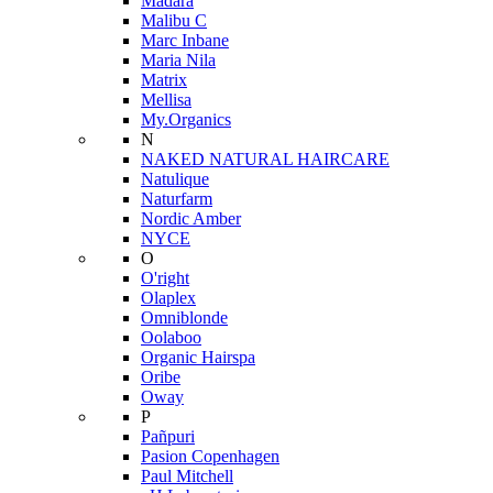
Mádara
Malibu C
Marc Inbane
Maria Nila
Matrix
Mellisa
My.Organics
N
NAKED NATURAL HAIRCARE
Natulique
Naturfarm
Nordic Amber
NYCE
O
O'right
Olaplex
Omniblonde
Oolaboo
Organic Hairspa
Oribe
Oway
P
Pañpuri
Pasion Copenhagen
Paul Mitchell