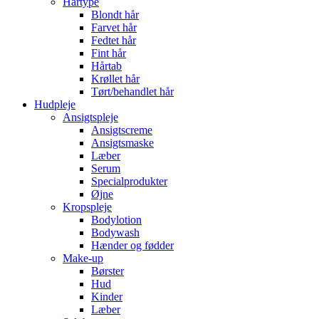
Hårtype
Blondt hår
Farvet hår
Fedtet hår
Fint hår
Hårtab
Krøllet hår
Tørt/behandlet hår
Hudpleje
Ansigtspleje
Ansigtscreme
Ansigtsmaske
Læber
Serum
Specialprodukter
Øjne
Kropspleje
Bodylotion
Bodywash
Hænder og fødder
Make-up
Børster
Hud
Kinder
Læber