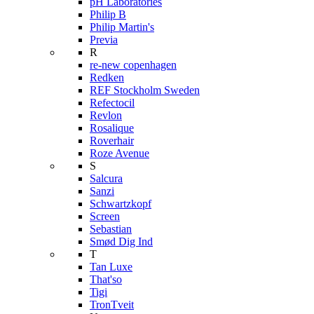
pH Laboratories
Philip B
Philip Martin's
Previa
R
re-new copenhagen
Redken
REF Stockholm Sweden
Refectocil
Revlon
Rosalique
Roverhair
Roze Avenue
S
Salcura
Sanzi
Schwartzkopf
Screen
Sebastian
Smød Dig Ind
T
Tan Luxe
That'so
Tigi
TronTveit