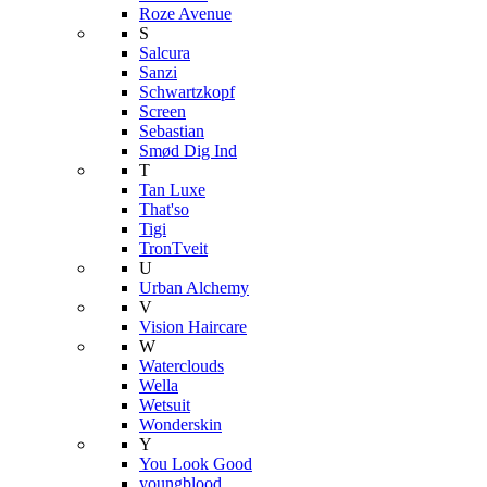
Roze Avenue
S
Salcura
Sanzi
Schwartzkopf
Screen
Sebastian
Smød Dig Ind
T
Tan Luxe
That'so
Tigi
TronTveit
U
Urban Alchemy
V
Vision Haircare
W
Waterclouds
Wella
Wetsuit
Wonderskin
Y
You Look Good
youngblood