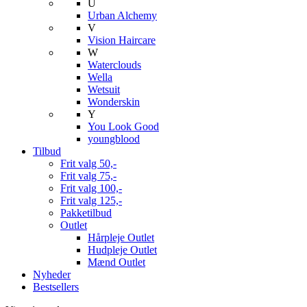
U
Urban Alchemy
V
Vision Haircare
W
Waterclouds
Wella
Wetsuit
Wonderskin
Y
You Look Good
youngblood
Tilbud
Frit valg 50,-
Frit valg 75,-
Frit valg 100,-
Frit valg 125,-
Pakketilbud
Outlet
Hårpleje Outlet
Hudpleje Outlet
Mænd Outlet
Nyheder
Bestsellers