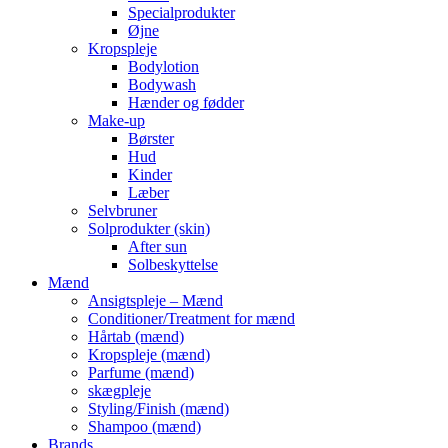
Specialprodukter
Øjne
Kropspleje
Bodylotion
Bodywash
Hænder og fødder
Make-up
Børster
Hud
Kinder
Læber
Selvbruner
Solprodukter (skin)
After sun
Solbeskyttelse
Mænd
Ansigtspleje – Mænd
Conditioner/Treatment for mænd
Hårtab (mænd)
Kropspleje (mænd)
Parfume (mænd)
skægpleje
Styling/Finish (mænd)
Shampoo (mænd)
Brands