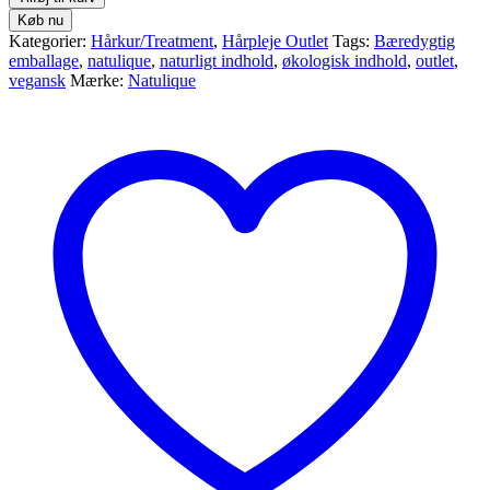
Køb nu
Kategorier:
Hårkur/Treatment
,
Hårpleje Outlet
Tags:
Bæredygtig
emballage
,
natulique
,
naturligt indhold
,
økologisk indhold
,
outlet
,
vegansk
Mærke:
Natulique