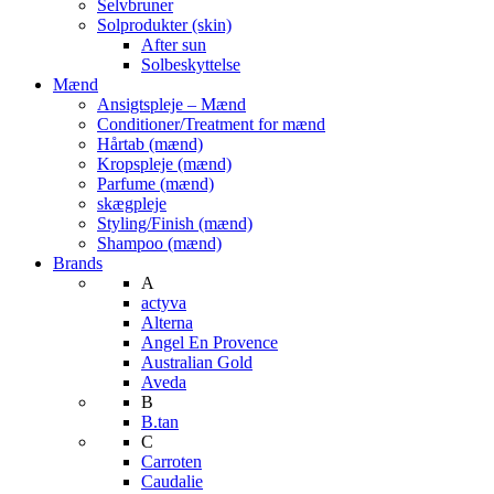
Selvbruner
Solprodukter (skin)
After sun
Solbeskyttelse
Mænd
Ansigtspleje – Mænd
Conditioner/Treatment for mænd
Hårtab (mænd)
Kropspleje (mænd)
Parfume (mænd)
skægpleje
Styling/Finish (mænd)
Shampoo (mænd)
Brands
A
actyva
Alterna
Angel En Provence
Australian Gold
Aveda
B
B.tan
C
Carroten
Caudalie