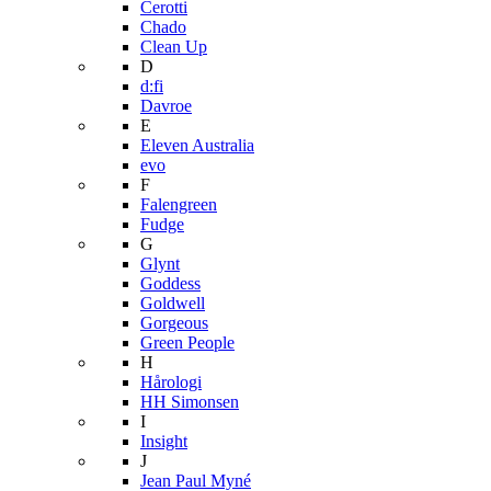
Cerotti
Chado
Clean Up
D
d:fi
Davroe
E
Eleven Australia
evo
F
Falengreen
Fudge
G
Glynt
Goddess
Goldwell
Gorgeous
Green People
H
Hårologi
HH Simonsen
I
Insight
J
Jean Paul Myné