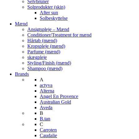
Selvbruner
Solprodukter (skin)
After sun
Solbeskyttelse
Mænd
Ansigtspleje – Mænd
Conditioner/Treatment for mænd
Hårtab (mænd)
Kropspleje (mænd)
Parfume (mænd)
skægpleje
Styling/Finish (mænd)
Shampoo (mænd)
Brands
A
actyva
Alterna
Angel En Provence
Australian Gold
Aveda
B
B.tan
C
Carroten
Caudalie