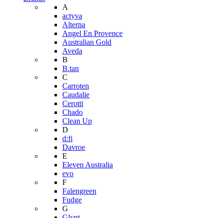
A
actyva
Alterna
Angel En Provence
Australian Gold
Aveda
B
B.tan
C
Carroten
Caudalie
Cerotti
Chado
Clean Up
D
d:fi
Davroe
E
Eleven Australia
evo
F
Falengreen
Fudge
G
Glynt