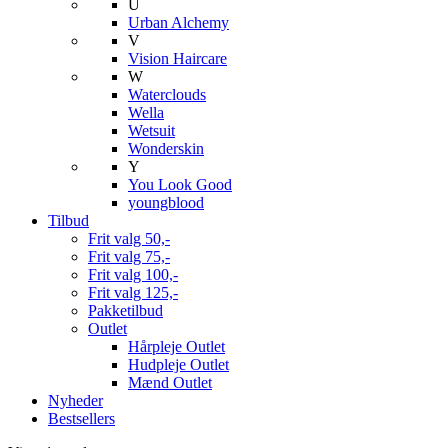
U
Urban Alchemy
V
Vision Haircare
W
Waterclouds
Wella
Wetsuit
Wonderskin
Y
You Look Good
youngblood
Tilbud
Frit valg 50,-
Frit valg 75,-
Frit valg 100,-
Frit valg 125,-
Pakketilbud
Outlet
Hårpleje Outlet
Hudpleje Outlet
Mænd Outlet
Nyheder
Bestsellers