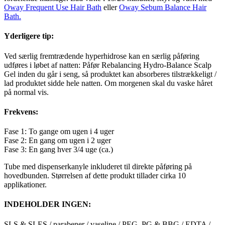
Oway Frequent Use Hair Bath
eller
Oway Sebum Balance Hair
Bath.
Yderligere tip:
Ved særlig fremtrædende hyperhidrose kan en særlig påføring
udføres i løbet af natten: Påfør Rebalancing Hydro-Balance Scalp
Gel inden du går i seng, så produktet kan absorberes tilstrækkeligt /
lad produktet sidde hele natten. Om morgenen skal du vaske håret
på normal vis.
Frekvens:
Fase 1: To gange om ugen i 4 uger
Fase 2: En gang om ugen i 2 uger
Fase 3: En gang hver 3/4 uge (ca.)
Tube med dispenserkanyle inkluderet til direkte påføring på
hovedbunden. Størrelsen af ​​dette produkt tillader cirka 10
applikationer.
INDEHOLDER INGEN:
SLS & SLES / parabener / vaseline / PEG, PG & BBG / EDTA /