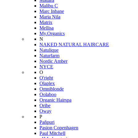
Mádara
Malibu C
Marc Inbane
Maria Nila
Matrix
Mellisa
My.Organics
N
NAKED NATURAL HAIRCARE
Natulique
Naturfarm
Nordic Amber
NYCE
O
O'right
Olaplex
Omniblonde
Oolaboo
Organic Hairspa
Oribe
Oway
P
Pañpuri
Pasion Copenhagen
Paul Mitchell