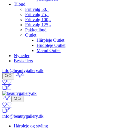
Tilbud
Frit valg 50,-
Frit valg 75,-
Frit valg 100,-
Frit valg 125,-
Pakketilbud
Outlet
Hårpleje Outlet
Hudpleje Outlet
Mænd Outlet
Nyheder
Bestsellers
info@beautygallery.dk
info@beautygallery.dk
Hårpleje og styling