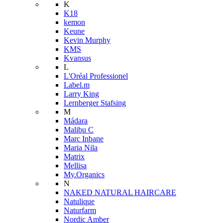
K
K18
kemon
Keune
Kevin Murphy
KMS
Kvansus
L
L'Oréal Professionel
Label.m
Larry King
Lernberger Stafsing
M
Mádara
Malibu C
Marc Inbane
Maria Nila
Matrix
Mellisa
My.Organics
N
NAKED NATURAL HAIRCARE
Natulique
Naturfarm
Nordic Amber