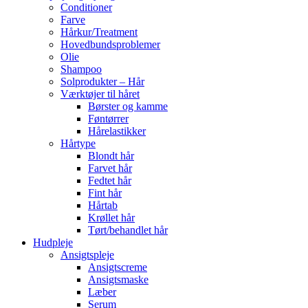
Conditioner
Farve
Hårkur/Treatment
Hovedbundsproblemer
Olie
Shampoo
Solprodukter – Hår
Værktøjer til håret
Børster og kamme
Føntørrer
Hårelastikker
Hårtype
Blondt hår
Farvet hår
Fedtet hår
Fint hår
Hårtab
Krøllet hår
Tørt/behandlet hår
Hudpleje
Ansigtspleje
Ansigtscreme
Ansigtsmaske
Læber
Serum