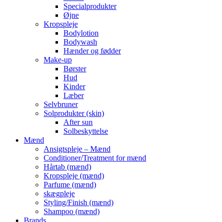
Specialprodukter
Øjne
Kropspleje
Bodylotion
Bodywash
Hænder og fødder
Make-up
Børster
Hud
Kinder
Læber
Selvbruner
Solprodukter (skin)
After sun
Solbeskyttelse
Mænd
Ansigtspleje – Mænd
Conditioner/Treatment for mænd
Hårtab (mænd)
Kropspleje (mænd)
Parfume (mænd)
skægpleje
Styling/Finish (mænd)
Shampoo (mænd)
Brands