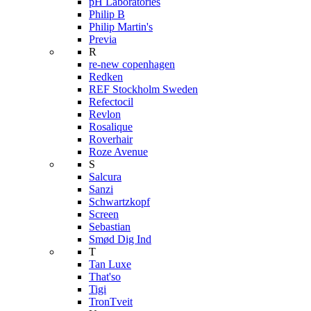
pH Laboratories
Philip B
Philip Martin's
Previa
R
re-new copenhagen
Redken
REF Stockholm Sweden
Refectocil
Revlon
Rosalique
Roverhair
Roze Avenue
S
Salcura
Sanzi
Schwartzkopf
Screen
Sebastian
Smød Dig Ind
T
Tan Luxe
That'so
Tigi
TronTveit