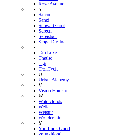
Roze Avenue
S
Salcura
Sanzi
Schwartzkopf
Screen
Sebastian
Smød Dig Ind
T
Tan Luxe
That'so
Tigi
TronTveit
U
Urban Alchemy
V
Vision Haircare
W
Waterclouds
Wella
Wetsuit
Wonderskin
Y
You Look Good
youngblood