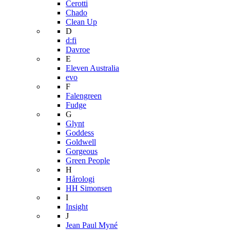
Cerotti
Chado
Clean Up
D
d:fi
Davroe
E
Eleven Australia
evo
F
Falengreen
Fudge
G
Glynt
Goddess
Goldwell
Gorgeous
Green People
H
Hårologi
HH Simonsen
I
Insight
J
Jean Paul Myné