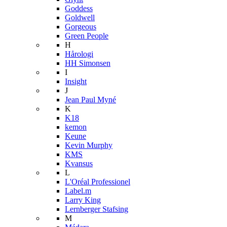
Goddess
Goldwell
Gorgeous
Green People
H
Hårologi
HH Simonsen
I
Insight
J
Jean Paul Myné
K
K18
kemon
Keune
Kevin Murphy
KMS
Kvansus
L
L'Oréal Professionel
Label.m
Larry King
Lernberger Stafsing
M