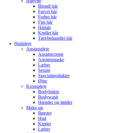
Hårtype
Blondt hår
Farvet hår
Fedtet hår
Fint hår
Hårtab
Krøllet hår
Tørt/behandlet hår
Hudpleje
Ansigtspleje
Ansigtscreme
Ansigtsmaske
Læber
Serum
Specialprodukter
Øjne
Kropspleje
Bodylotion
Bodywash
Hænder og fødder
Make-up
Børster
Hud
Kinder
Læber