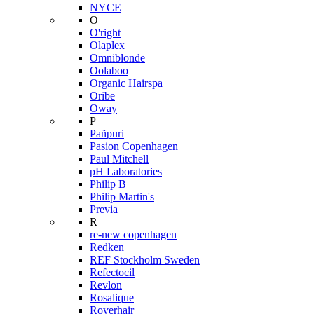
NYCE
O
O'right
Olaplex
Omniblonde
Oolaboo
Organic Hairspa
Oribe
Oway
P
Pañpuri
Pasion Copenhagen
Paul Mitchell
pH Laboratories
Philip B
Philip Martin's
Previa
R
re-new copenhagen
Redken
REF Stockholm Sweden
Refectocil
Revlon
Rosalique
Roverhair