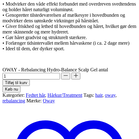
• Modvirker den våde effekt forbundet med overdreven svedtendens
og holder håret naturligt voluminøst.
• Genopretter tilstedeværelsen af ​​mælkesyre i hovedbunden og
modvirker dens uønskede virkninger på hårstrået.
• Giver friskhed og lethed til hovedbunden og håret, hvilket gør dem
mere skinnende og mere hydreret.
• Gør håret gradvist og strukturelt stærkere.
• Forlænger tidsintervallet mellem hårvaskene (i ca. 2 dage mere)
• Ideel til dem, der dyrker sport.
OWAY - Rebalancing Hydro-Balance Scalp Gel antal
Tilføj til kurv
Køb nu
Kategorier:
Fedtet hår
,
Hårkur/Treatment
Tags:
hair
,
oway
,
rebalancing
Mærke:
Oway