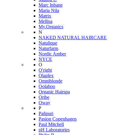
Marc Inbane
Maria Nila
Matrix
Mellisa
My.Organics
N
NAKED NATURAL HAIRCARE
Natulique
Naturfarm
Nordic Amber
NYCE
O
O'right
Olaplex
Omniblonde
Oolaboo
Organic Hairspa
Oribe
Oway
P
Pañpuri
Pasion Copenhagen
Paul Mitchell
pH Laboratories