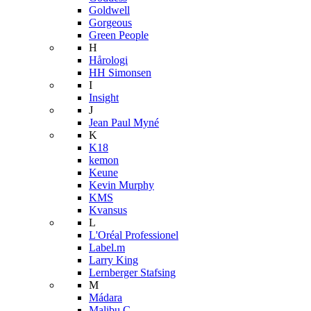
Goldwell
Gorgeous
Green People
H
Hårologi
HH Simonsen
I
Insight
J
Jean Paul Myné
K
K18
kemon
Keune
Kevin Murphy
KMS
Kvansus
L
L'Oréal Professionel
Label.m
Larry King
Lernberger Stafsing
M
Mádara
Malibu C