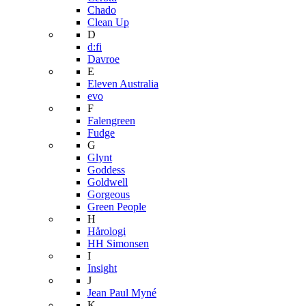
Chado
Clean Up
D
d:fi
Davroe
E
Eleven Australia
evo
F
Falengreen
Fudge
G
Glynt
Goddess
Goldwell
Gorgeous
Green People
H
Hårologi
HH Simonsen
I
Insight
J
Jean Paul Myné
K