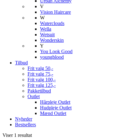
Urban Alchemy
V
Vision Haircare
W
Waterclouds
Wella
Wetsuit
Wonderskin
Y
You Look Good
youngblood
Tilbud
Frit valg 50,-
Frit valg 75,-
Frit valg 100,-
Frit valg 125,-
Pakketilbud
Outlet
Hårpleje Outlet
Hudpleje Outlet
Mænd Outlet
Nyheder
Bestsellers
Viser 1 resultat