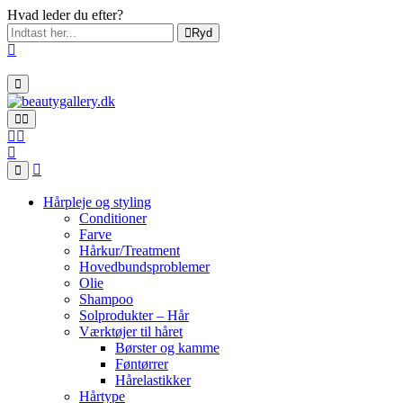
Hvad leder du efter?
Ryd
Hårpleje og styling
Conditioner
Farve
Hårkur/Treatment
Hovedbundsproblemer
Olie
Shampoo
Solprodukter – Hår
Værktøjer til håret
Børster og kamme
Føntørrer
Hårelastikker
Hårtype