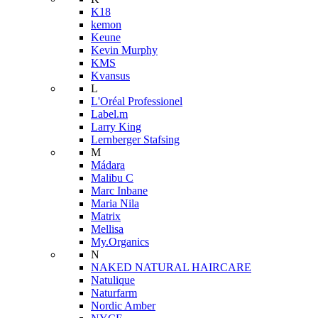
K18
kemon
Keune
Kevin Murphy
KMS
Kvansus
L
L'Oréal Professionel
Label.m
Larry King
Lernberger Stafsing
M
Mádara
Malibu C
Marc Inbane
Maria Nila
Matrix
Mellisa
My.Organics
N
NAKED NATURAL HAIRCARE
Natulique
Naturfarm
Nordic Amber