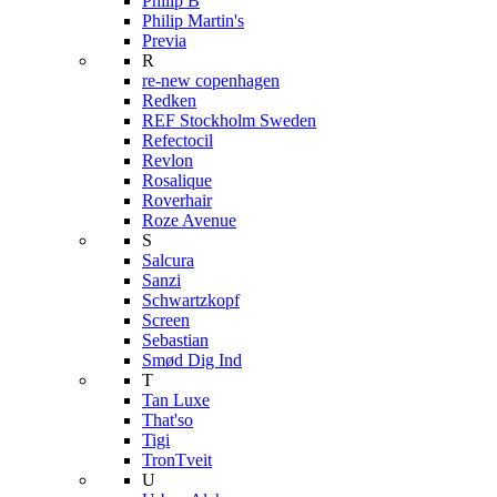
Philip B
Philip Martin's
Previa
R
re-new copenhagen
Redken
REF Stockholm Sweden
Refectocil
Revlon
Rosalique
Roverhair
Roze Avenue
S
Salcura
Sanzi
Schwartzkopf
Screen
Sebastian
Smød Dig Ind
T
Tan Luxe
That'so
Tigi
TronTveit
U