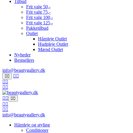
Tilbud
Frit valg 50,-
Frit valg 75,-
Frit valg 100,-
Frit valg 125,-
Pakketilbud
Outlet
Hårpleje Outlet
Hudpleje Outlet
Mænd Outlet
Nyheder
Bestsellers
info@beautygallery.dk
info@beautygallery.dk
Hårpleje og styling
Conditioner