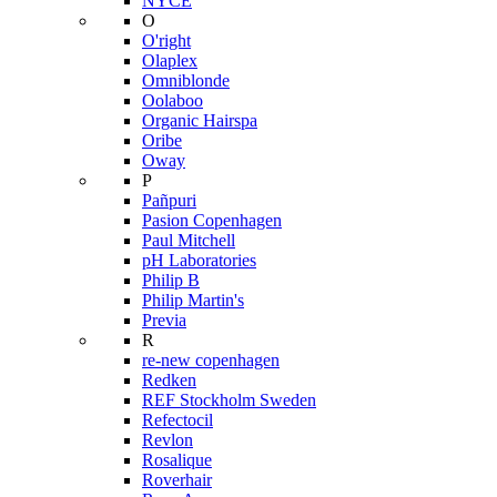
NYCE
O
O'right
Olaplex
Omniblonde
Oolaboo
Organic Hairspa
Oribe
Oway
P
Pañpuri
Pasion Copenhagen
Paul Mitchell
pH Laboratories
Philip B
Philip Martin's
Previa
R
re-new copenhagen
Redken
REF Stockholm Sweden
Refectocil
Revlon
Rosalique
Roverhair