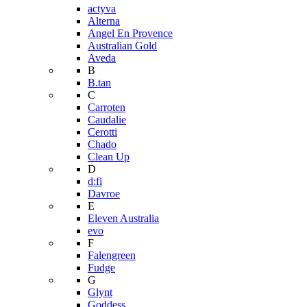
actyva
Alterna
Angel En Provence
Australian Gold
Aveda
B
B.tan
C
Carroten
Caudalie
Cerotti
Chado
Clean Up
D
d:fi
Davroe
E
Eleven Australia
evo
F
Falengreen
Fudge
G
Glynt
Goddess