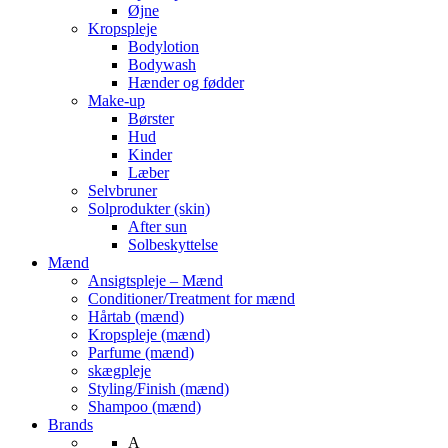
Øjne
Kropspleje
Bodylotion
Bodywash
Hænder og fødder
Make-up
Børster
Hud
Kinder
Læber
Selvbruner
Solprodukter (skin)
After sun
Solbeskyttelse
Mænd
Ansigtspleje – Mænd
Conditioner/Treatment for mænd
Hårtab (mænd)
Kropspleje (mænd)
Parfume (mænd)
skægpleje
Styling/Finish (mænd)
Shampoo (mænd)
Brands
A