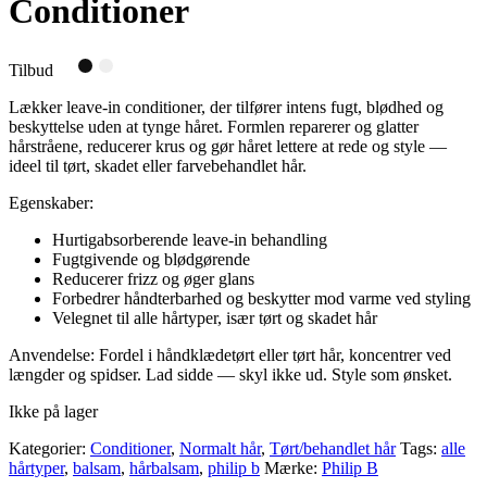
Conditioner
Tilbud
Lækker leave-in conditioner, der tilfører intens fugt, blødhed og
beskyttelse uden at tynge håret. Formlen reparerer og glatter
hårstråene, reducerer krus og gør håret lettere at rede og style —
ideel til tørt, skadet eller farvebehandlet hår.
Egenskaber:
Hurtigabsorberende leave-in behandling
Fugtgivende og blødgørende
Reducerer frizz og øger glans
Forbedrer håndterbarhed og beskytter mod varme ved styling
Velegnet til alle hårtyper, især tørt og skadet hår
Anvendelse: Fordel i håndklædetørt eller tørt hår, koncentrer ved
længder og spidser. Lad sidde — skyl ikke ud. Style som ønsket.
Ikke på lager
Kategorier:
Conditioner
,
Normalt hår
,
Tørt/behandlet hår
Tags:
alle
hårtyper
,
balsam
,
hårbalsam
,
philip b
Mærke:
Philip B