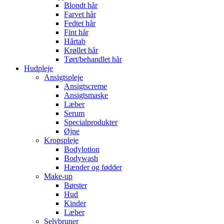
Blondt hår
Farvet hår
Fedtet hår
Fint hår
Hårtab
Krøllet hår
Tørt/behandlet hår
Hudpleje
Ansigtspleje
Ansigtscreme
Ansigtsmaske
Læber
Serum
Specialprodukter
Øjne
Kropspleje
Bodylotion
Bodywash
Hænder og fødder
Make-up
Børster
Hud
Kinder
Læber
Selvbruner