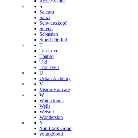
Roze Avenue
S
Salcura
Sanzi
Schwartzkopf
Screen
Sebastian
Smød Dig Ind
T
Tan Luxe
That'so
Tigi
TronTveit
U
Urban Alchemy
V
Vision Haircare
W
Waterclouds
Wella
Wetsuit
Wonderskin
Y
You Look Good
youngblood