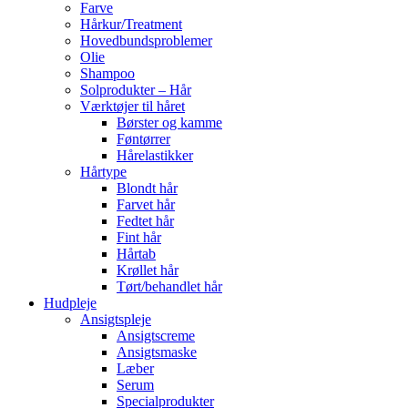
Farve
Hårkur/Treatment
Hovedbundsproblemer
Olie
Shampoo
Solprodukter – Hår
Værktøjer til håret
Børster og kamme
Føntørrer
Hårelastikker
Hårtype
Blondt hår
Farvet hår
Fedtet hår
Fint hår
Hårtab
Krøllet hår
Tørt/behandlet hår
Hudpleje
Ansigtspleje
Ansigtscreme
Ansigtsmaske
Læber
Serum
Specialprodukter