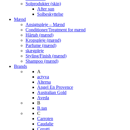
Solprodukter (skin)
After sun
Solbeskyttelse
Mænd
Ansigtspleje – Mænd
Conditioner/Treatment for mænd
Hårtab (mænd)
Kropspleje (mænd)
Parfume (mænd)
skægpleje
Styling/Finish (mænd)
Shampoo (mænd)
Brands
A
actyva
Alterna
Angel En Provence
Australian Gold
Aveda
B
B.tan
C
Carroten
Caudalie
Cerotti