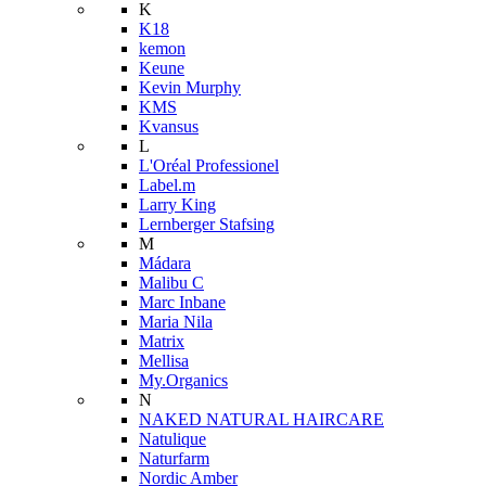
K
K18
kemon
Keune
Kevin Murphy
KMS
Kvansus
L
L'Oréal Professionel
Label.m
Larry King
Lernberger Stafsing
M
Mádara
Malibu C
Marc Inbane
Maria Nila
Matrix
Mellisa
My.Organics
N
NAKED NATURAL HAIRCARE
Natulique
Naturfarm
Nordic Amber