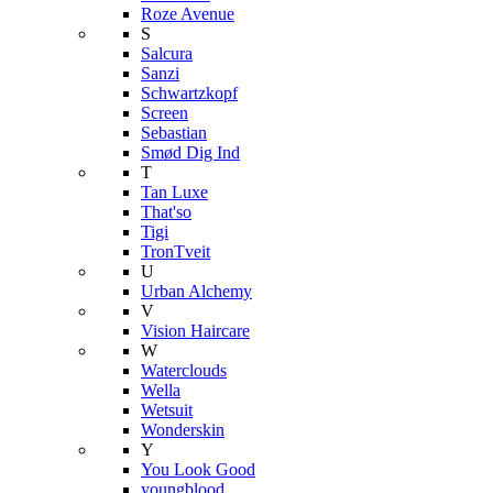
Roze Avenue
S
Salcura
Sanzi
Schwartzkopf
Screen
Sebastian
Smød Dig Ind
T
Tan Luxe
That'so
Tigi
TronTveit
U
Urban Alchemy
V
Vision Haircare
W
Waterclouds
Wella
Wetsuit
Wonderskin
Y
You Look Good
youngblood