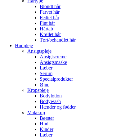
Hårtype
Blondt hår
Farvet hår
Fedtet hår
Fint hår
Hårtab
Krøllet hår
Tørt/behandlet hår
Hudpleje
Ansigtspleje
Ansigtscreme
Ansigtsmaske
Læber
Serum
Specialprodukter
Øjne
Kropspleje
Bodylotion
Bodywash
Hænder og fødder
Make-up
Børster
Hud
Kinder
Læber