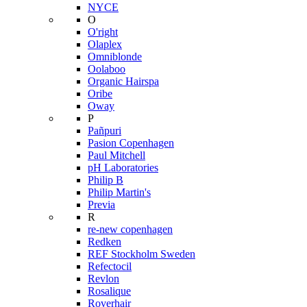
NYCE
O
O'right
Olaplex
Omniblonde
Oolaboo
Organic Hairspa
Oribe
Oway
P
Pañpuri
Pasion Copenhagen
Paul Mitchell
pH Laboratories
Philip B
Philip Martin's
Previa
R
re-new copenhagen
Redken
REF Stockholm Sweden
Refectocil
Revlon
Rosalique
Roverhair