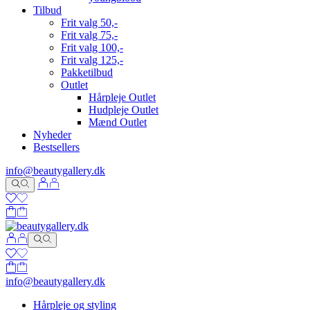
Tilbud
Frit valg 50,-
Frit valg 75,-
Frit valg 100,-
Frit valg 125,-
Pakketilbud
Outlet
Hårpleje Outlet
Hudpleje Outlet
Mænd Outlet
Nyheder
Bestsellers
info@beautygallery.dk
info@beautygallery.dk
Hårpleje og styling