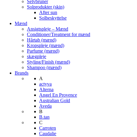
Selvbruner
Solprodukter (skin)
After sun
Solbeskyttelse
Mænd
Ansigtspleje – Mænd
Conditioner/Treatment for mænd
Hårtab (mænd)
Kropspleje (mænd)
Parfume (mænd)
skægpleje
Styling/Finish (mænd)
Shampoo (mænd)
Brands
A
actyva
Alterna
Angel En Provence
Australian Gold
Aveda
B
B.tan
C
Carroten
Caudalie