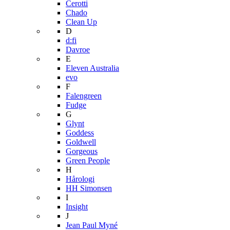
Cerotti
Chado
Clean Up
D
d:fi
Davroe
E
Eleven Australia
evo
F
Falengreen
Fudge
G
Glynt
Goddess
Goldwell
Gorgeous
Green People
H
Hårologi
HH Simonsen
I
Insight
J
Jean Paul Myné