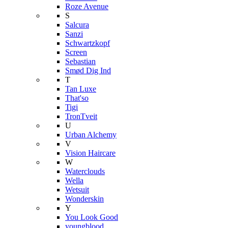
Roze Avenue
S
Salcura
Sanzi
Schwartzkopf
Screen
Sebastian
Smød Dig Ind
T
Tan Luxe
That'so
Tigi
TronTveit
U
Urban Alchemy
V
Vision Haircare
W
Waterclouds
Wella
Wetsuit
Wonderskin
Y
You Look Good
youngblood