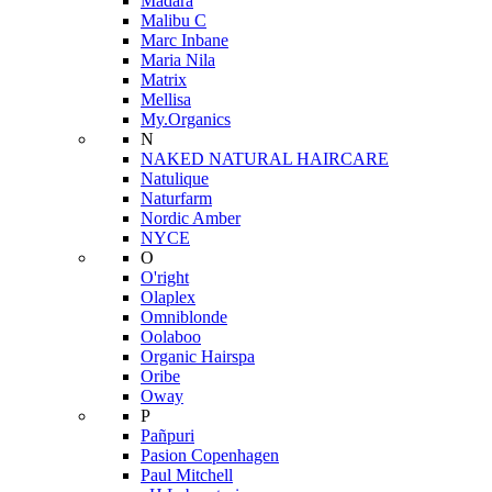
Mádara
Malibu C
Marc Inbane
Maria Nila
Matrix
Mellisa
My.Organics
N
NAKED NATURAL HAIRCARE
Natulique
Naturfarm
Nordic Amber
NYCE
O
O'right
Olaplex
Omniblonde
Oolaboo
Organic Hairspa
Oribe
Oway
P
Pañpuri
Pasion Copenhagen
Paul Mitchell