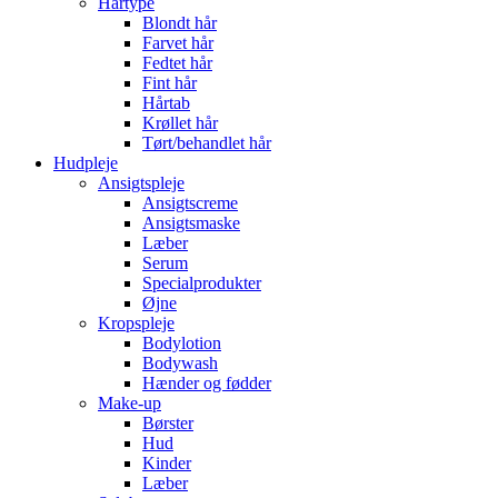
Hårtype
Blondt hår
Farvet hår
Fedtet hår
Fint hår
Hårtab
Krøllet hår
Tørt/behandlet hår
Hudpleje
Ansigtspleje
Ansigtscreme
Ansigtsmaske
Læber
Serum
Specialprodukter
Øjne
Kropspleje
Bodylotion
Bodywash
Hænder og fødder
Make-up
Børster
Hud
Kinder
Læber