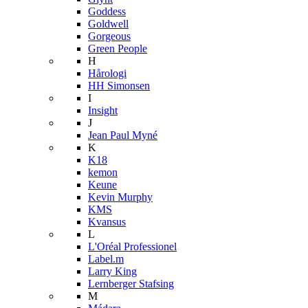
Goddess
Goldwell
Gorgeous
Green People
H
Hårologi
HH Simonsen
I
Insight
J
Jean Paul Myné
K
K18
kemon
Keune
Kevin Murphy
KMS
Kvansus
L
L'Oréal Professionel
Label.m
Larry King
Lernberger Stafsing
M