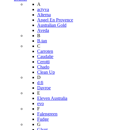
A
actyva
Alterna
Angel En Provence
Australian Gold
Aveda
B
B.tan
C
Carroten
Caudalie
Cerotti
Chado
Clean Up
D
d:fi
Davroe
E
Eleven Australia
evo
F
Falengreen
Fudge
G
Glynt