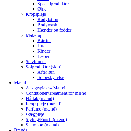
Specialprodukter
Øjne
Kropspleje
Bodylotion
Bodywash
Hænder og fødder
Make-up
Børster
Hud
Kinder
Læber
Selvbruner
Solprodukter (skin)
After sun
Solbeskyttelse
Mænd
Ansigtspleje – Mænd
Conditioner/Treatment for mænd
Hårtab (mænd)
Kropspleje (mænd)
Parfume (mænd)
skægpleje
Styling/Finish (mænd)
Shampoo (mænd)
Brands