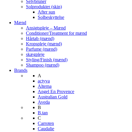
Selvbruner
Solprodukter (skin)
After sun
Solbeskyttelse
Mænd
Ansigtspleje – Mænd
Conditioner/Treatment for mænd
Hårtab (mænd)
Kropspleje (mænd)
Parfume (mænd)
skægpleje
Styling/Finish (mænd)
Shampoo (mænd)
Brands
A
actyva
Alterna
Angel En Provence
Australian Gold
Aveda
B
B.tan
C
Carroten
Caudalie