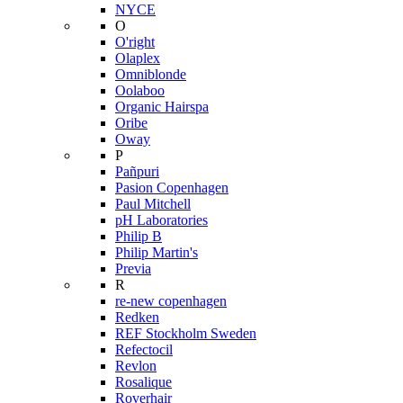
NYCE
O
O'right
Olaplex
Omniblonde
Oolaboo
Organic Hairspa
Oribe
Oway
P
Pañpuri
Pasion Copenhagen
Paul Mitchell
pH Laboratories
Philip B
Philip Martin's
Previa
R
re-new copenhagen
Redken
REF Stockholm Sweden
Refectocil
Revlon
Rosalique
Roverhair