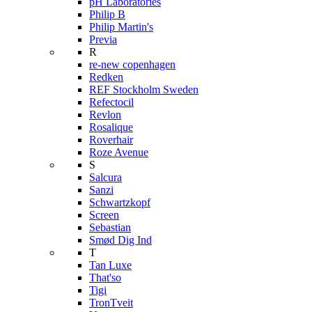
pH Laboratories
Philip B
Philip Martin's
Previa
R
re-new copenhagen
Redken
REF Stockholm Sweden
Refectocil
Revlon
Rosalique
Roverhair
Roze Avenue
S
Salcura
Sanzi
Schwartzkopf
Screen
Sebastian
Smød Dig Ind
T
Tan Luxe
That'so
Tigi
TronTveit