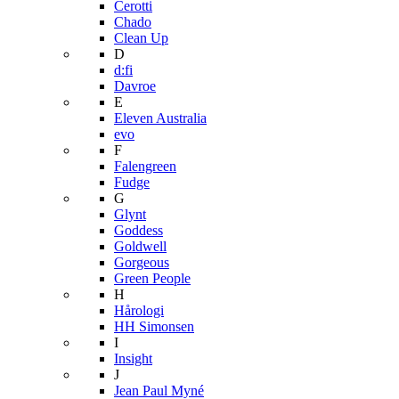
Cerotti
Chado
Clean Up
D
d:fi
Davroe
E
Eleven Australia
evo
F
Falengreen
Fudge
G
Glynt
Goddess
Goldwell
Gorgeous
Green People
H
Hårologi
HH Simonsen
I
Insight
J
Jean Paul Myné