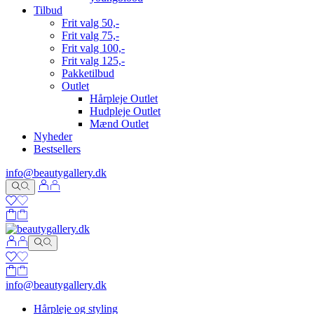
Tilbud
Frit valg 50,-
Frit valg 75,-
Frit valg 100,-
Frit valg 125,-
Pakketilbud
Outlet
Hårpleje Outlet
Hudpleje Outlet
Mænd Outlet
Nyheder
Bestsellers
info@beautygallery.dk
info@beautygallery.dk
Hårpleje og styling