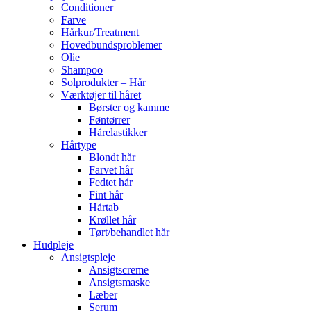
Conditioner
Farve
Hårkur/Treatment
Hovedbundsproblemer
Olie
Shampoo
Solprodukter – Hår
Værktøjer til håret
Børster og kamme
Føntørrer
Hårelastikker
Hårtype
Blondt hår
Farvet hår
Fedtet hår
Fint hår
Hårtab
Krøllet hår
Tørt/behandlet hår
Hudpleje
Ansigtspleje
Ansigtscreme
Ansigtsmaske
Læber
Serum