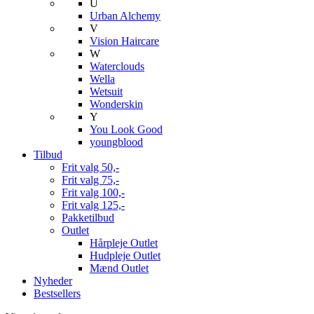
U
Urban Alchemy
V
Vision Haircare
W
Waterclouds
Wella
Wetsuit
Wonderskin
Y
You Look Good
youngblood
Tilbud
Frit valg 50,-
Frit valg 75,-
Frit valg 100,-
Frit valg 125,-
Pakketilbud
Outlet
Hårpleje Outlet
Hudpleje Outlet
Mænd Outlet
Nyheder
Bestsellers