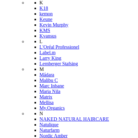
K
K18
kemon
Keune
Kevin Murphy
KMS
Kvansus
L
L'Oréal Professionel
Label.m
Larry King
Lernberger Stafsing
M
Mádara
Malibu C
Marc Inbane
Maria Nila
Matrix
Mellisa
My.Organics
N
NAKED NATURAL HAIRCARE
Natulique
Naturfarm
Nordic Amber