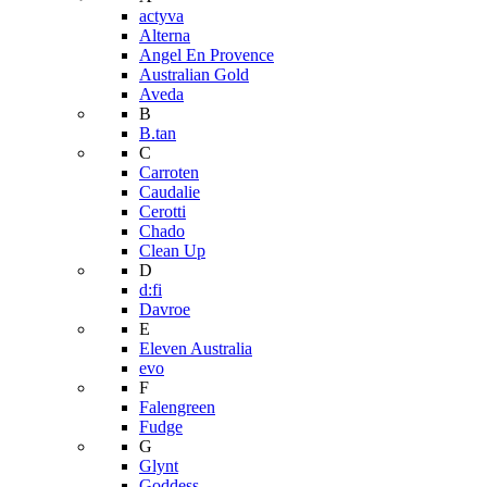
actyva
Alterna
Angel En Provence
Australian Gold
Aveda
B
B.tan
C
Carroten
Caudalie
Cerotti
Chado
Clean Up
D
d:fi
Davroe
E
Eleven Australia
evo
F
Falengreen
Fudge
G
Glynt
Goddess