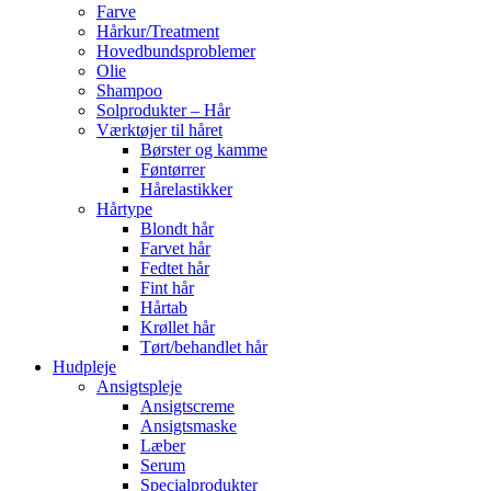
Farve
Hårkur/Treatment
Hovedbundsproblemer
Olie
Shampoo
Solprodukter – Hår
Værktøjer til håret
Børster og kamme
Føntørrer
Hårelastikker
Hårtype
Blondt hår
Farvet hår
Fedtet hår
Fint hår
Hårtab
Krøllet hår
Tørt/behandlet hår
Hudpleje
Ansigtspleje
Ansigtscreme
Ansigtsmaske
Læber
Serum
Specialprodukter