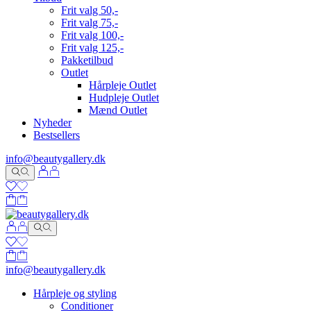
Frit valg 50,-
Frit valg 75,-
Frit valg 100,-
Frit valg 125,-
Pakketilbud
Outlet
Hårpleje Outlet
Hudpleje Outlet
Mænd Outlet
Nyheder
Bestsellers
info@beautygallery.dk
info@beautygallery.dk
Hårpleje og styling
Conditioner