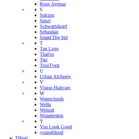
Roze Avenue
S
Salcura
Sanzi
Schwartzkopf
Sebastian
Smød Dig Ind
T
Tan Luxe
That'so
Tigi
TronTveit
U
Urban Alchemy
V
Vision Haircare
W
Waterclouds
Wella
Wetsuit
Wonderskin
Y
You Look Good
youngblood
Tilbud