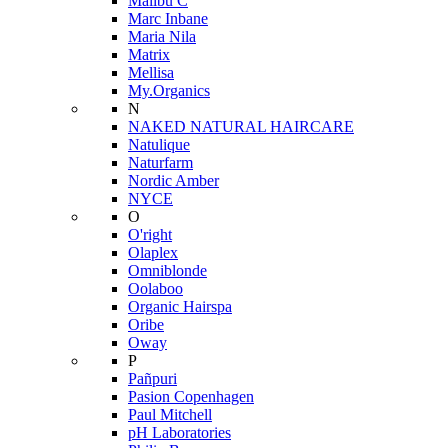
Malibu C
Marc Inbane
Maria Nila
Matrix
Mellisa
My.Organics
N
NAKED NATURAL HAIRCARE
Natulique
Naturfarm
Nordic Amber
NYCE
O
O'right
Olaplex
Omniblonde
Oolaboo
Organic Hairspa
Oribe
Oway
P
Pañpuri
Pasion Copenhagen
Paul Mitchell
pH Laboratories