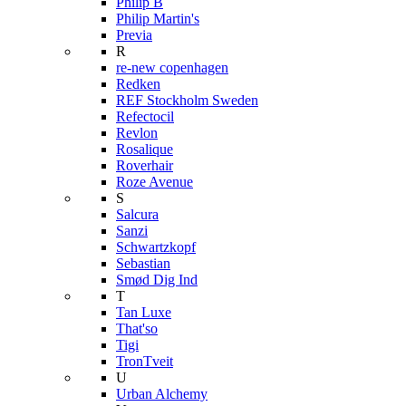
Philip B
Philip Martin's
Previa
R
re-new copenhagen
Redken
REF Stockholm Sweden
Refectocil
Revlon
Rosalique
Roverhair
Roze Avenue
S
Salcura
Sanzi
Schwartzkopf
Sebastian
Smød Dig Ind
T
Tan Luxe
That'so
Tigi
TronTveit
U
Urban Alchemy