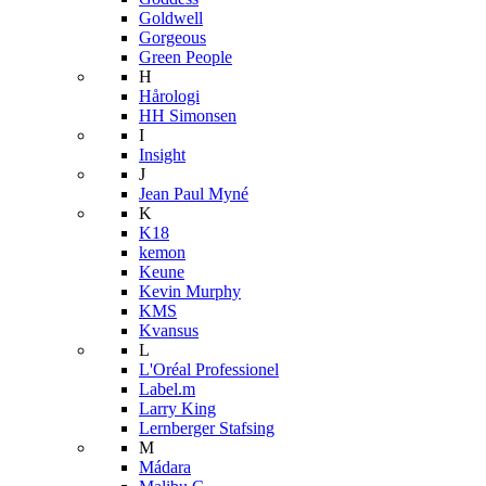
Goldwell
Gorgeous
Green People
H
Hårologi
HH Simonsen
I
Insight
J
Jean Paul Myné
K
K18
kemon
Keune
Kevin Murphy
KMS
Kvansus
L
L'Oréal Professionel
Label.m
Larry King
Lernberger Stafsing
M
Mádara