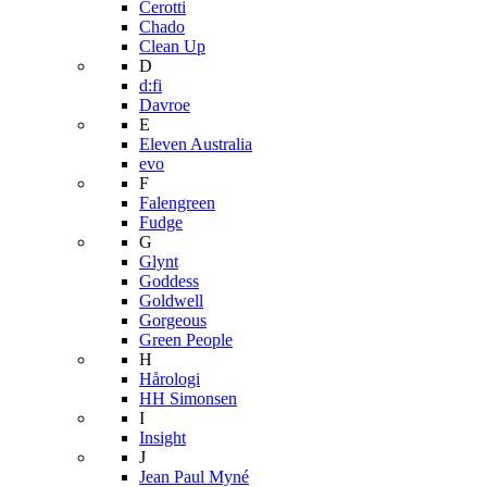
Cerotti
Chado
Clean Up
D
d:fi
Davroe
E
Eleven Australia
evo
F
Falengreen
Fudge
G
Glynt
Goddess
Goldwell
Gorgeous
Green People
H
Hårologi
HH Simonsen
I
Insight
J
Jean Paul Myné