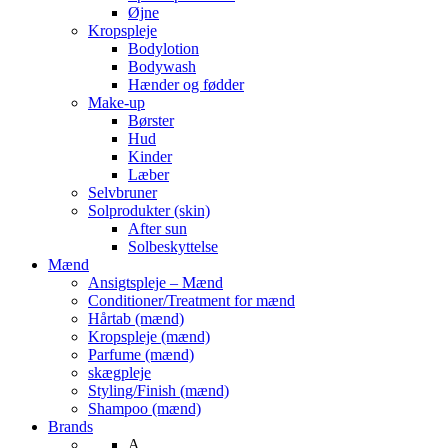
Øjne
Kropspleje
Bodylotion
Bodywash
Hænder og fødder
Make-up
Børster
Hud
Kinder
Læber
Selvbruner
Solprodukter (skin)
After sun
Solbeskyttelse
Mænd
Ansigtspleje – Mænd
Conditioner/Treatment for mænd
Hårtab (mænd)
Kropspleje (mænd)
Parfume (mænd)
skægpleje
Styling/Finish (mænd)
Shampoo (mænd)
Brands
A