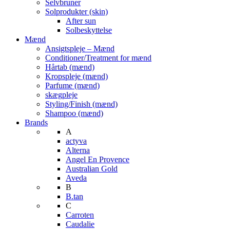
Selvbruner
Solprodukter (skin)
After sun
Solbeskyttelse
Mænd
Ansigtspleje – Mænd
Conditioner/Treatment for mænd
Hårtab (mænd)
Kropspleje (mænd)
Parfume (mænd)
skægpleje
Styling/Finish (mænd)
Shampoo (mænd)
Brands
A
actyva
Alterna
Angel En Provence
Australian Gold
Aveda
B
B.tan
C
Carroten
Caudalie