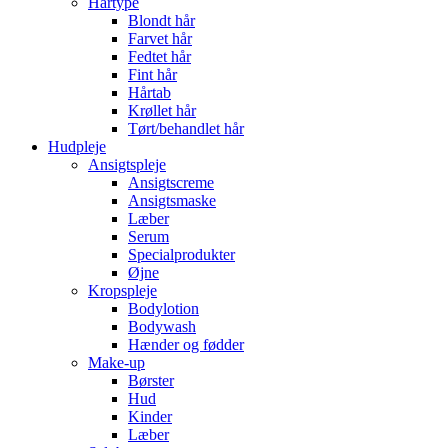
Hårtype
Blondt hår
Farvet hår
Fedtet hår
Fint hår
Hårtab
Krøllet hår
Tørt/behandlet hår
Hudpleje
Ansigtspleje
Ansigtscreme
Ansigtsmaske
Læber
Serum
Specialprodukter
Øjne
Kropspleje
Bodylotion
Bodywash
Hænder og fødder
Make-up
Børster
Hud
Kinder
Læber