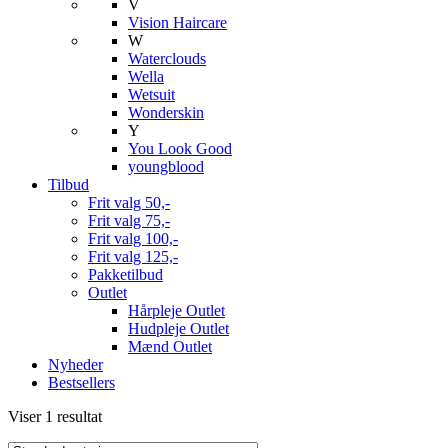
V
Vision Haircare
W
Waterclouds
Wella
Wetsuit
Wonderskin
Y
You Look Good
youngblood
Tilbud
Frit valg 50,-
Frit valg 75,-
Frit valg 100,-
Frit valg 125,-
Pakketilbud
Outlet
Hårpleje Outlet
Hudpleje Outlet
Mænd Outlet
Nyheder
Bestsellers
Viser 1 resultat