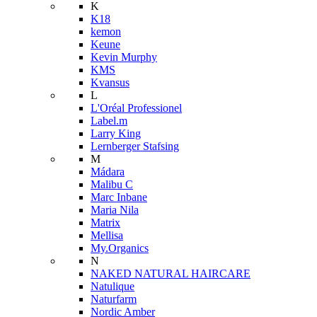
K
K18
kemon
Keune
Kevin Murphy
KMS
Kvansus
L
L'Oréal Professionel
Label.m
Larry King
Lernberger Stafsing
M
Mádara
Malibu C
Marc Inbane
Maria Nila
Matrix
Mellisa
My.Organics
N
NAKED NATURAL HAIRCARE
Natulique
Naturfarm
Nordic Amber