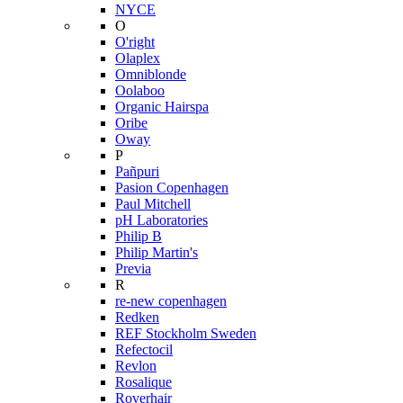
NYCE
O
O'right
Olaplex
Omniblonde
Oolaboo
Organic Hairspa
Oribe
Oway
P
Pañpuri
Pasion Copenhagen
Paul Mitchell
pH Laboratories
Philip B
Philip Martin's
Previa
R
re-new copenhagen
Redken
REF Stockholm Sweden
Refectocil
Revlon
Rosalique
Roverhair