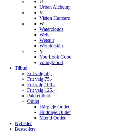
U
Urban Alchemy
V
Vision Haircare
W
Waterclouds
Wella
Wetsuit
Wonderskin
Y
You Look Good
youngblood
Tilbud
Frit valg 50,-
Frit valg 75,-
Frit valg 100,-
Frit valg 125,-
Pakketilbud
Outlet
Hårpleje Outlet
Hudpleje Outlet
Mænd Outlet
Nyheder
Bestsellers