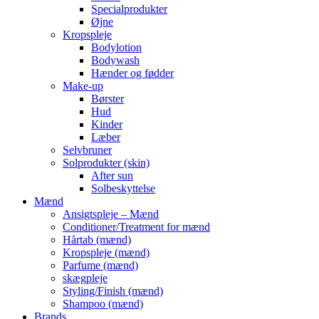
Specialprodukter
Øjne
Kropspleje
Bodylotion
Bodywash
Hænder og fødder
Make-up
Børster
Hud
Kinder
Læber
Selvbruner
Solprodukter (skin)
After sun
Solbeskyttelse
Mænd
Ansigtspleje – Mænd
Conditioner/Treatment for mænd
Hårtab (mænd)
Kropspleje (mænd)
Parfume (mænd)
skægpleje
Styling/Finish (mænd)
Shampoo (mænd)
Brands