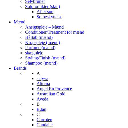
Selvbruner
Solprodukter (skin)
After sun
Solbeskyttelse
Mænd
Ansigtspleje – Mænd
Conditioner/Treatment for mænd
Hårtab (mænd)
Kropspleje (mænd)
Parfume (mænd)
skægpleje
Styling/Finish (mænd)
Shampoo (mænd)
Brands
A
actyva
Alterna
Angel En Provence
Australian Gold
Aveda
B
B.tan
C
Carroten
Caudalie