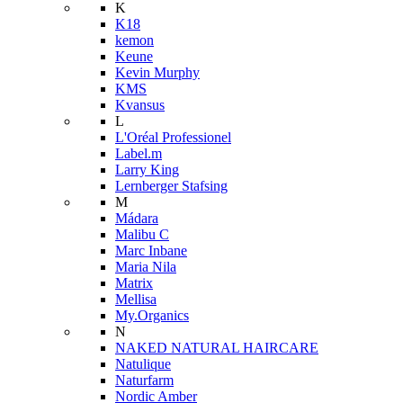
K
K18
kemon
Keune
Kevin Murphy
KMS
Kvansus
L
L'Oréal Professionel
Label.m
Larry King
Lernberger Stafsing
M
Mádara
Malibu C
Marc Inbane
Maria Nila
Matrix
Mellisa
My.Organics
N
NAKED NATURAL HAIRCARE
Natulique
Naturfarm
Nordic Amber