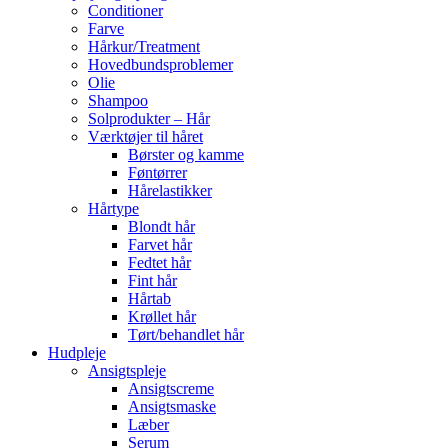
Conditioner
Farve
Hårkur/Treatment
Hovedbundsproblemer
Olie
Shampoo
Solprodukter – Hår
Værktøjer til håret
Børster og kamme
Føntørrer
Hårelastikker
Hårtype
Blondt hår
Farvet hår
Fedtet hår
Fint hår
Hårtab
Krøllet hår
Tørt/behandlet hår
Hudpleje
Ansigtspleje
Ansigtscreme
Ansigtsmaske
Læber
Serum