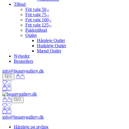
Tilbud
Frit valg 50,-
Frit valg 75,-
Frit valg 100,-
Frit valg 125,-
Pakketilbud
Outlet
Hårpleje Outlet
Hudpleje Outlet
Mænd Outlet
Nyheder
Bestsellers
info@beautygallery.dk
info@beautygallery.dk
Hårpleje og styling