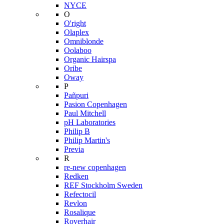
NYCE
O
O'right
Olaplex
Omniblonde
Oolaboo
Organic Hairspa
Oribe
Oway
P
Pañpuri
Pasion Copenhagen
Paul Mitchell
pH Laboratories
Philip B
Philip Martin's
Previa
R
re-new copenhagen
Redken
REF Stockholm Sweden
Refectocil
Revlon
Rosalique
Roverhair