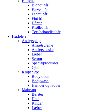
Hårtype
Blondt hår
Farvet hår
Fedtet hår
Fint hår
Hårtab
Krøllet hår
Tørt/behandlet hår
Hudpleje
Ansigtspleje
Ansigtscreme
Ansigtsmaske
Læber
Serum
Specialprodukter
Øjne
Kropspleje
Bodylotion
Bodywash
Hænder og fødder
Make-up
Børster
Hud
Kinder
Læber