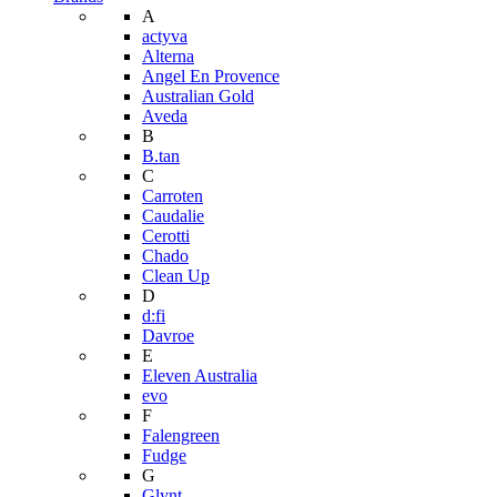
A
actyva
Alterna
Angel En Provence
Australian Gold
Aveda
B
B.tan
C
Carroten
Caudalie
Cerotti
Chado
Clean Up
D
d:fi
Davroe
E
Eleven Australia
evo
F
Falengreen
Fudge
G
Glynt