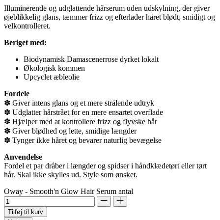
Illuminerende og udglattende hårserum uden udskylning, der giver
øjeblikkelig glans, tæmmer frizz og efterlader håret blødt, smidigt og
velkontrolleret.
Beriget med:
Biodynamisk Damascenerrose dyrket lokalt
Økologisk kommen
Upcyclet æbleolie
Fordele
✽ Giver intens glans og et mere strålende udtryk
✽ Udglatter hårstrået for en mere ensartet overflade
✽ Hjælper med at kontrollere frizz og flyvske hår
✽ Giver blødhed og lette, smidige længder
✽ Tynger ikke håret og bevarer naturlig bevægelse
Anvendelse
Fordel et par dråber i længder og spidser i håndklædetørt eller tørt
hår. Skal ikke skylles ud. Style som ønsket.
Oway - Smooth'n Glow Hair Serum antal
Tilføj til kurv