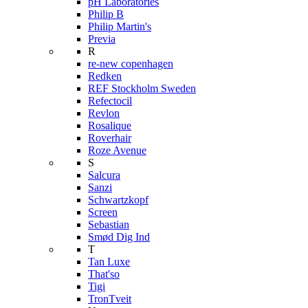
pH Laboratories
Philip B
Philip Martin's
Previa
R
re-new copenhagen
Redken
REF Stockholm Sweden
Refectocil
Revlon
Rosalique
Roverhair
Roze Avenue
S
Salcura
Sanzi
Schwartzkopf
Screen
Sebastian
Smød Dig Ind
T
Tan Luxe
That'so
Tigi
TronTveit