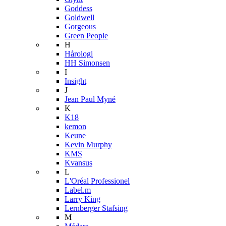
Goddess
Goldwell
Gorgeous
Green People
H
Hårologi
HH Simonsen
I
Insight
J
Jean Paul Myné
K
K18
kemon
Keune
Kevin Murphy
KMS
Kvansus
L
L'Oréal Professionel
Label.m
Larry King
Lernberger Stafsing
M