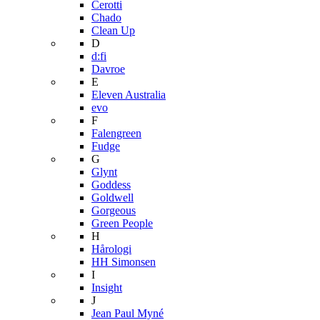
Cerotti
Chado
Clean Up
D
d:fi
Davroe
E
Eleven Australia
evo
F
Falengreen
Fudge
G
Glynt
Goddess
Goldwell
Gorgeous
Green People
H
Hårologi
HH Simonsen
I
Insight
J
Jean Paul Myné