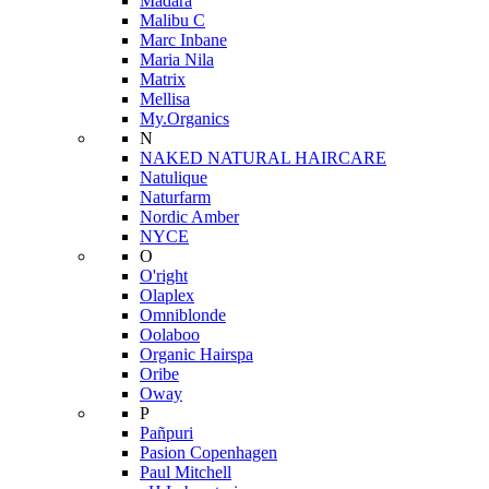
Mádara
Malibu C
Marc Inbane
Maria Nila
Matrix
Mellisa
My.Organics
N
NAKED NATURAL HAIRCARE
Natulique
Naturfarm
Nordic Amber
NYCE
O
O'right
Olaplex
Omniblonde
Oolaboo
Organic Hairspa
Oribe
Oway
P
Pañpuri
Pasion Copenhagen
Paul Mitchell