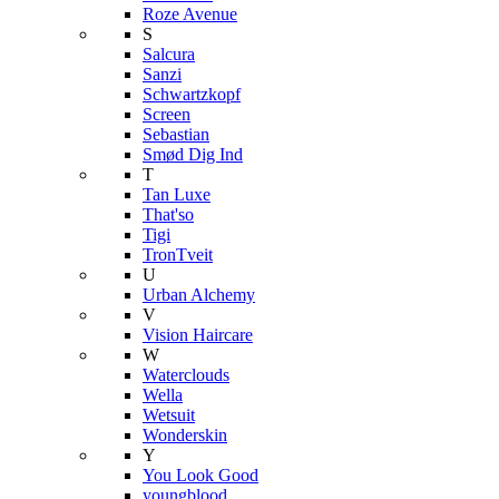
Roze Avenue
S
Salcura
Sanzi
Schwartzkopf
Screen
Sebastian
Smød Dig Ind
T
Tan Luxe
That'so
Tigi
TronTveit
U
Urban Alchemy
V
Vision Haircare
W
Waterclouds
Wella
Wetsuit
Wonderskin
Y
You Look Good
youngblood