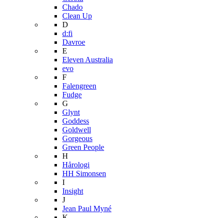
Chado
Clean Up
D
d:fi
Davroe
E
Eleven Australia
evo
F
Falengreen
Fudge
G
Glynt
Goddess
Goldwell
Gorgeous
Green People
H
Hårologi
HH Simonsen
I
Insight
J
Jean Paul Myné
K