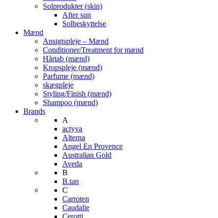
Solprodukter (skin)
After sun
Solbeskyttelse
Mænd
Ansigtspleje – Mænd
Conditioner/Treatment for mænd
Hårtab (mænd)
Kropspleje (mænd)
Parfume (mænd)
skægpleje
Styling/Finish (mænd)
Shampoo (mænd)
Brands
A
actyva
Alterna
Angel En Provence
Australian Gold
Aveda
B
B.tan
C
Carroten
Caudalie
Cerotti