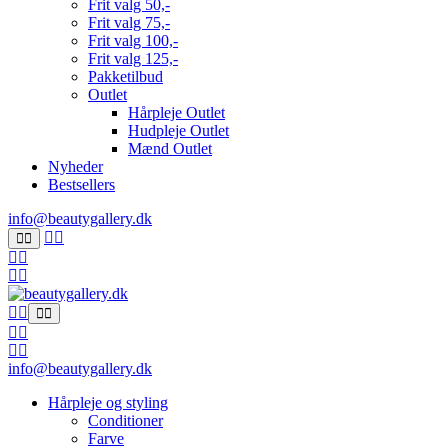
Frit valg 50,-
Frit valg 75,-
Frit valg 100,-
Frit valg 125,-
Pakketilbud
Outlet
Hårpleje Outlet
Hudpleje Outlet
Mænd Outlet
Nyheder
Bestsellers
info@beautygallery.dk
info@beautygallery.dk
Hårpleje og styling
Conditioner
Farve