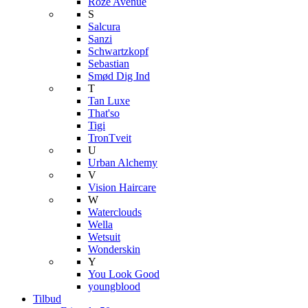
Roze Avenue
S
Salcura
Sanzi
Schwartzkopf
Sebastian
Smød Dig Ind
T
Tan Luxe
That'so
Tigi
TronTveit
U
Urban Alchemy
V
Vision Haircare
W
Waterclouds
Wella
Wetsuit
Wonderskin
Y
You Look Good
youngblood
Tilbud