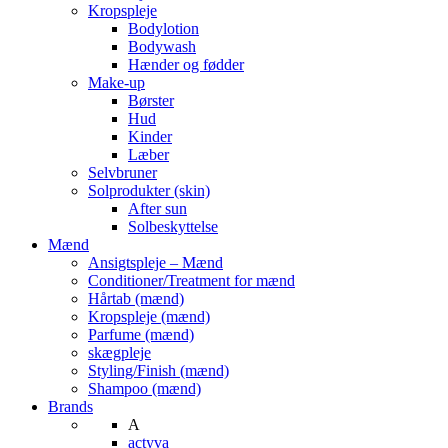
Kropspleje
Bodylotion
Bodywash
Hænder og fødder
Make-up
Børster
Hud
Kinder
Læber
Selvbruner
Solprodukter (skin)
After sun
Solbeskyttelse
Mænd
Ansigtspleje – Mænd
Conditioner/Treatment for mænd
Hårtab (mænd)
Kropspleje (mænd)
Parfume (mænd)
skægpleje
Styling/Finish (mænd)
Shampoo (mænd)
Brands
A
actyva