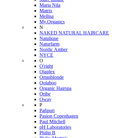
Maria Nila
Matrix
Mellisa
My.Organics
N
NAKED NATURAL HAIRCARE
Natulique
Naturfarm
Nordic Amber
NYCE
O
O'right
Olaplex
Omniblonde
Oolaboo
Organic Hairspa
Oribe
Oway
P
Pañpuri
Pasion Copenhagen
Paul Mitchell
pH Laboratories
Philip B