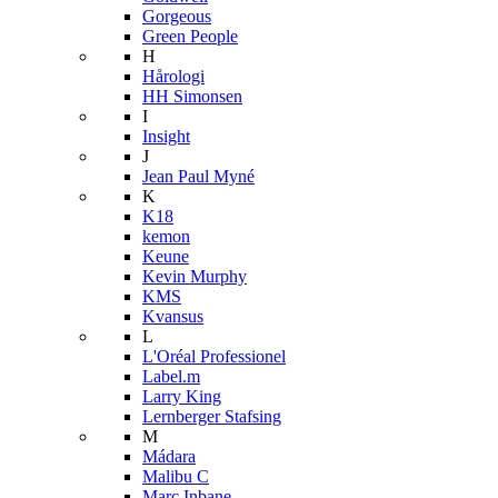
Gorgeous
Green People
H
Hårologi
HH Simonsen
I
Insight
J
Jean Paul Myné
K
K18
kemon
Keune
Kevin Murphy
KMS
Kvansus
L
L'Oréal Professionel
Label.m
Larry King
Lernberger Stafsing
M
Mádara
Malibu C
Marc Inbane