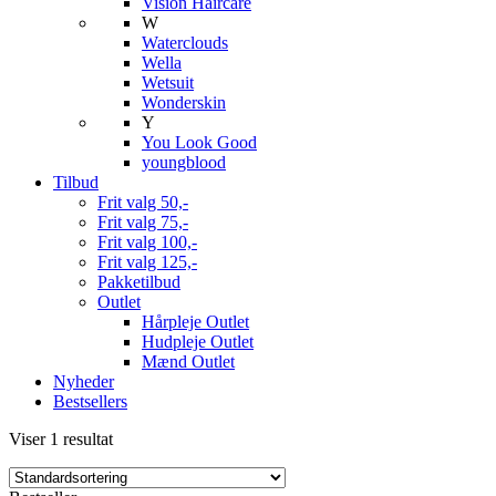
Vision Haircare
W
Waterclouds
Wella
Wetsuit
Wonderskin
Y
You Look Good
youngblood
Tilbud
Frit valg 50,-
Frit valg 75,-
Frit valg 100,-
Frit valg 125,-
Pakketilbud
Outlet
Hårpleje Outlet
Hudpleje Outlet
Mænd Outlet
Nyheder
Bestsellers
Viser 1 resultat