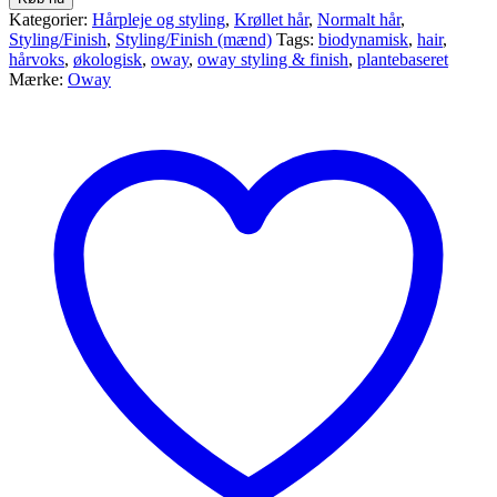
Kategorier:
Hårpleje og styling
,
Krøllet hår
,
Normalt hår
,
Styling/Finish
,
Styling/Finish (mænd)
Tags:
biodynamisk
,
hair
,
hårvoks
,
økologisk
,
oway
,
oway styling & finish
,
plantebaseret
Mærke:
Oway