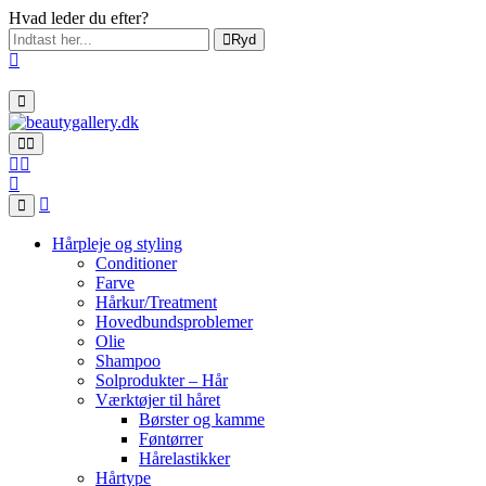
Hvad leder du efter?
Ryd
Hårpleje og styling
Conditioner
Farve
Hårkur/Treatment
Hovedbundsproblemer
Olie
Shampoo
Solprodukter – Hår
Værktøjer til håret
Børster og kamme
Føntørrer
Hårelastikker
Hårtype