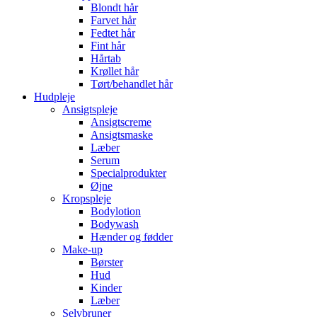
Blondt hår
Farvet hår
Fedtet hår
Fint hår
Hårtab
Krøllet hår
Tørt/behandlet hår
Hudpleje
Ansigtspleje
Ansigtscreme
Ansigtsmaske
Læber
Serum
Specialprodukter
Øjne
Kropspleje
Bodylotion
Bodywash
Hænder og fødder
Make-up
Børster
Hud
Kinder
Læber
Selvbruner