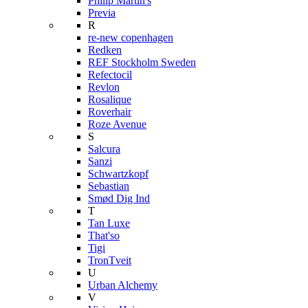
Philip Martin's
Previa
R
re-new copenhagen
Redken
REF Stockholm Sweden
Refectocil
Revlon
Rosalique
Roverhair
Roze Avenue
S
Salcura
Sanzi
Schwartzkopf
Sebastian
Smød Dig Ind
T
Tan Luxe
That'so
Tigi
TronTveit
U
Urban Alchemy
V