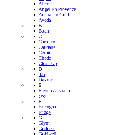
Alterna
Angel En Provence
Australian Gold
Aveda
B
B.tan
C
Carroten
Caudalie
Cerotti
Chado
Clean Up
D
d:fi
Davroe
E
Eleven Australia
evo
F
Falengreen
Fudge
G
Glynt
Goddess
Goldwell