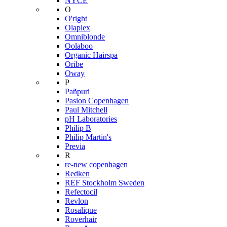
NYCE
O
O'right
Olaplex
Omniblonde
Oolaboo
Organic Hairspa
Oribe
Oway
P
Pañpuri
Pasion Copenhagen
Paul Mitchell
pH Laboratories
Philip B
Philip Martin's
Previa
R
re-new copenhagen
Redken
REF Stockholm Sweden
Refectocil
Revlon
Rosalique
Roverhair