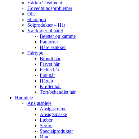
Hårkur/Treatment
Hovedbundsproblemer
Olie
Shampoo
Solprodukter – Hår
Værktøjer til håret
Børster og kamme
Føntørrer
Hårelastikker
Hårtype
Blondt hår
Farvet hår
Fedtet hår
Fint hår
Hårtab
Krøllet hår
Tørt/behandlet hår
Hudpleje
Ansigtspleje
Ansigtscreme
Ansigtsmaske
Læber
Serum
Specialprodukter
Øjne