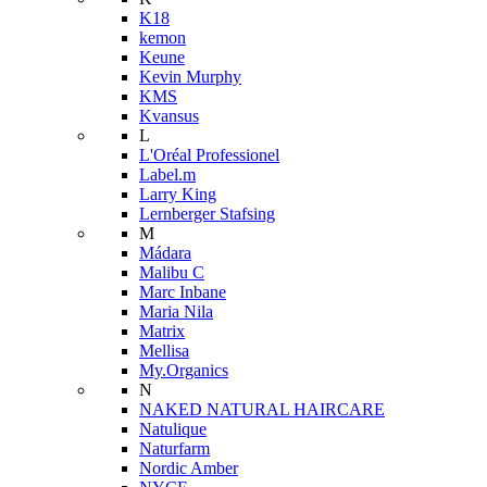
K18
kemon
Keune
Kevin Murphy
KMS
Kvansus
L
L'Oréal Professionel
Label.m
Larry King
Lernberger Stafsing
M
Mádara
Malibu C
Marc Inbane
Maria Nila
Matrix
Mellisa
My.Organics
N
NAKED NATURAL HAIRCARE
Natulique
Naturfarm
Nordic Amber