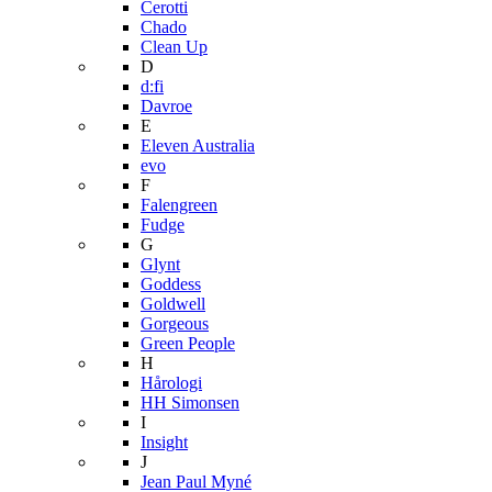
Cerotti
Chado
Clean Up
D
d:fi
Davroe
E
Eleven Australia
evo
F
Falengreen
Fudge
G
Glynt
Goddess
Goldwell
Gorgeous
Green People
H
Hårologi
HH Simonsen
I
Insight
J
Jean Paul Myné