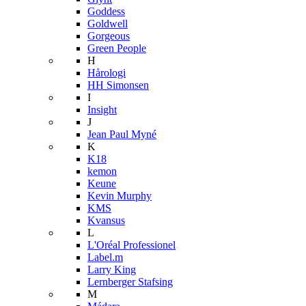
Goddess
Goldwell
Gorgeous
Green People
H
Hårologi
HH Simonsen
I
Insight
J
Jean Paul Myné
K
K18
kemon
Keune
Kevin Murphy
KMS
Kvansus
L
L'Oréal Professionel
Label.m
Larry King
Lernberger Stafsing
M