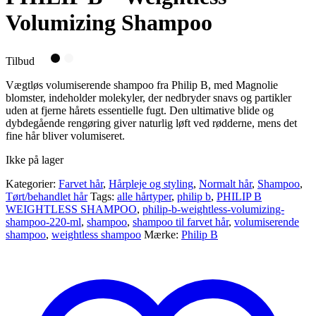
Volumizing Shampoo
Tilbud
Vægtløs volumiserende shampoo fra Philip B, med Magnolie
blomster, indeholder molekyler, der nedbryder snavs og partikler
uden at fjerne hårets essentielle fugt. Den ultimative blide og
dybdegående rengøring giver naturlig løft ved rødderne, mens det
fine hår bliver volumiseret.
Ikke på lager
Kategorier:
Farvet hår
,
Hårpleje og styling
,
Normalt hår
,
Shampoo
,
Tørt/behandlet hår
Tags:
alle hårtyper
,
philip b
,
PHILIP B
WEIGHTLESS SHAMPOO
,
philip-b-weightless-volumizing-
shampoo-220-ml
,
shampoo
,
shampoo til farvet hår
,
volumiserende
shampoo
,
weightless shampoo
Mærke:
Philip B