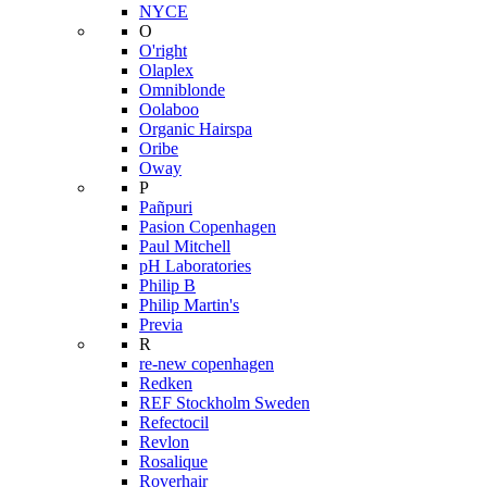
NYCE
O
O'right
Olaplex
Omniblonde
Oolaboo
Organic Hairspa
Oribe
Oway
P
Pañpuri
Pasion Copenhagen
Paul Mitchell
pH Laboratories
Philip B
Philip Martin's
Previa
R
re-new copenhagen
Redken
REF Stockholm Sweden
Refectocil
Revlon
Rosalique
Roverhair