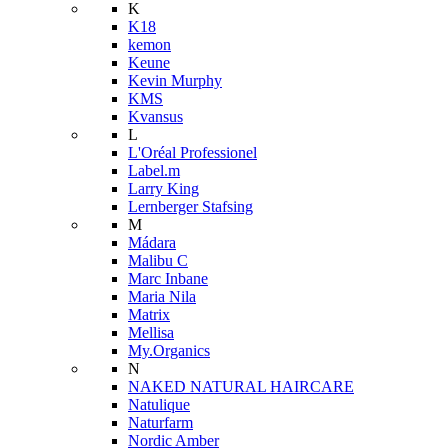
K
K18
kemon
Keune
Kevin Murphy
KMS
Kvansus
L
L'Oréal Professionel
Label.m
Larry King
Lernberger Stafsing
M
Mádara
Malibu C
Marc Inbane
Maria Nila
Matrix
Mellisa
My.Organics
N
NAKED NATURAL HAIRCARE
Natulique
Naturfarm
Nordic Amber