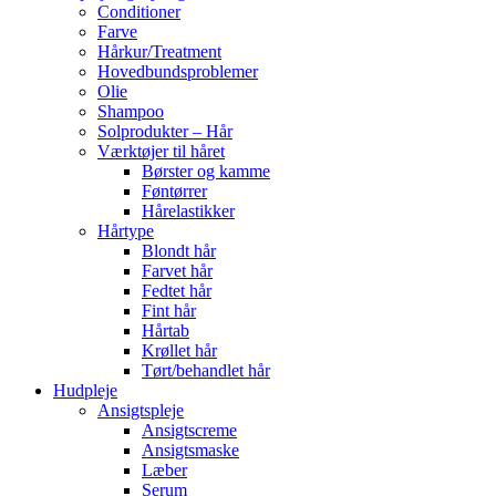
Conditioner
Farve
Hårkur/Treatment
Hovedbundsproblemer
Olie
Shampoo
Solprodukter – Hår
Værktøjer til håret
Børster og kamme
Føntørrer
Hårelastikker
Hårtype
Blondt hår
Farvet hår
Fedtet hår
Fint hår
Hårtab
Krøllet hår
Tørt/behandlet hår
Hudpleje
Ansigtspleje
Ansigtscreme
Ansigtsmaske
Læber
Serum