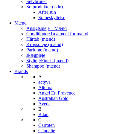
Selvbruner
Solprodukter (skin)
After sun
Solbeskyttelse
Mænd
Ansigtspleje – Mænd
Conditioner/Treatment for mænd
Hårtab (mænd)
Kropspleje (mænd)
Parfume (mænd)
skægpleje
Styling/Finish (mænd)
Shampoo (mænd)
Brands
A
actyva
Alterna
Angel En Provence
Australian Gold
Aveda
B
B.tan
C
Carroten
Caudalie