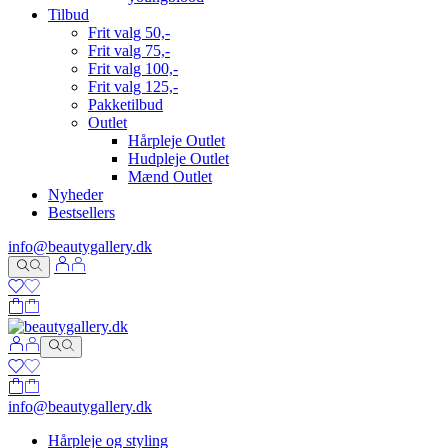
Tilbud
Frit valg 50,-
Frit valg 75,-
Frit valg 100,-
Frit valg 125,-
Pakketilbud
Outlet
Hårpleje Outlet
Hudpleje Outlet
Mænd Outlet
Nyheder
Bestsellers
info@beautygallery.dk
info@beautygallery.dk
Hårpleje og styling