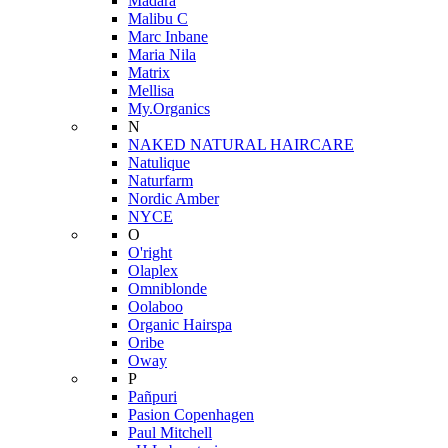
Mádara
Malibu C
Marc Inbane
Maria Nila
Matrix
Mellisa
My.Organics
N
NAKED NATURAL HAIRCARE
Natulique
Naturfarm
Nordic Amber
NYCE
O
O'right
Olaplex
Omniblonde
Oolaboo
Organic Hairspa
Oribe
Oway
P
Pañpuri
Pasion Copenhagen
Paul Mitchell