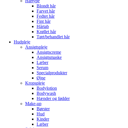
Hårtype
Blondt hår
Farvet hår
Fedtet hår
Fint hår
Hårtab
Krøllet hår
Tørt/behandlet hår
Hudpleje
Ansigtspleje
Ansigtscreme
Ansigtsmaske
Læber
Serum
Specialprodukter
Øjne
Kropspleje
Bodylotion
Bodywash
Hænder og fødder
Make-up
Børster
Hud
Kinder
Læber