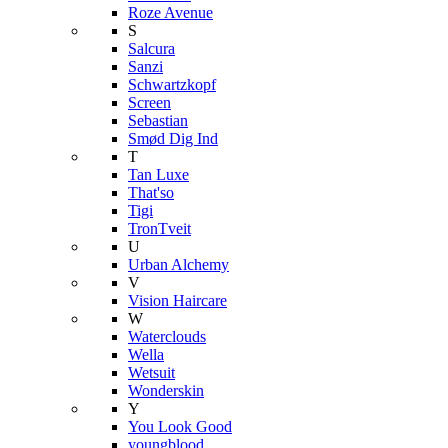
Roze Avenue
S
Salcura
Sanzi
Schwartzkopf
Screen
Sebastian
Smød Dig Ind
T
Tan Luxe
That'so
Tigi
TronTveit
U
Urban Alchemy
V
Vision Haircare
W
Waterclouds
Wella
Wetsuit
Wonderskin
Y
You Look Good
youngblood