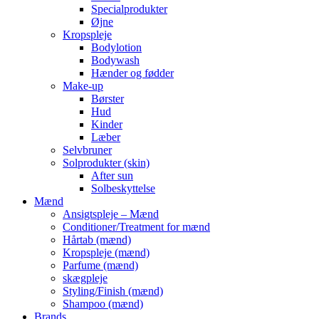
Specialprodukter
Øjne
Kropspleje
Bodylotion
Bodywash
Hænder og fødder
Make-up
Børster
Hud
Kinder
Læber
Selvbruner
Solprodukter (skin)
After sun
Solbeskyttelse
Mænd
Ansigtspleje – Mænd
Conditioner/Treatment for mænd
Hårtab (mænd)
Kropspleje (mænd)
Parfume (mænd)
skægpleje
Styling/Finish (mænd)
Shampoo (mænd)
Brands