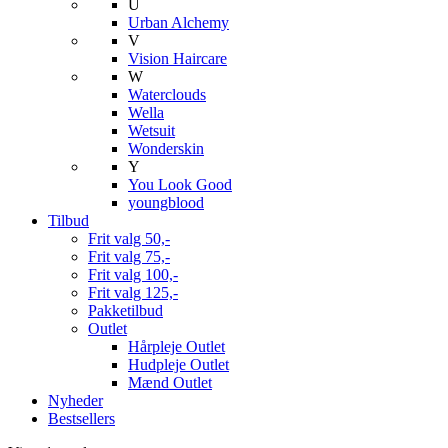
U
Urban Alchemy
V
Vision Haircare
W
Waterclouds
Wella
Wetsuit
Wonderskin
Y
You Look Good
youngblood
Tilbud
Frit valg 50,-
Frit valg 75,-
Frit valg 100,-
Frit valg 125,-
Pakketilbud
Outlet
Hårpleje Outlet
Hudpleje Outlet
Mænd Outlet
Nyheder
Bestsellers