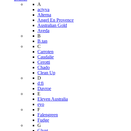
A
actyva
Alterna
Angel En Provence
Australian Gold
Aveda
B
B.tan
C
Carroten
Caudalie
Cerotti
Chado
Clean Up
D
d:fi
Davroe
E
Eleven Australia
evo
F
Falengreen
Fudge
G
Glynt