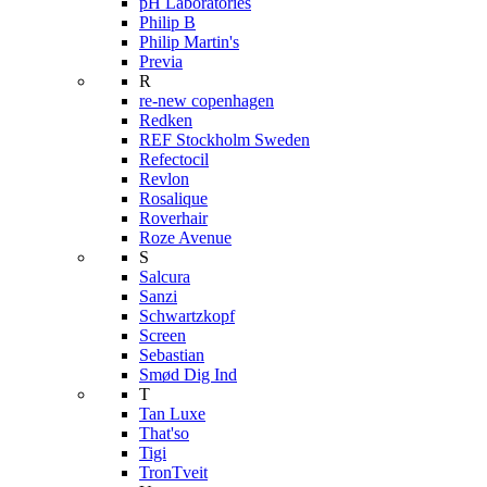
pH Laboratories
Philip B
Philip Martin's
Previa
R
re-new copenhagen
Redken
REF Stockholm Sweden
Refectocil
Revlon
Rosalique
Roverhair
Roze Avenue
S
Salcura
Sanzi
Schwartzkopf
Screen
Sebastian
Smød Dig Ind
T
Tan Luxe
That'so
Tigi
TronTveit