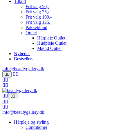
Tilbud
Frit valg 50,-
Frit valg 75,-
Frit valg 100,-
Frit valg 125,-
Pakketilbud
Outlet
Hårpleje Outlet
Hudpleje Outlet
Mænd Outlet
Nyheder
Bestsellers
info@beautygallery.dk
info@beautygallery.dk
Hårpleje og styling
Conditioner