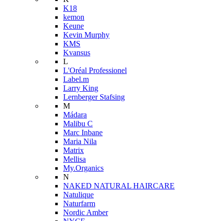
K18
kemon
Keune
Kevin Murphy
KMS
Kvansus
L
L'Oréal Professionel
Label.m
Larry King
Lernberger Stafsing
M
Mádara
Malibu C
Marc Inbane
Maria Nila
Matrix
Mellisa
My.Organics
N
NAKED NATURAL HAIRCARE
Natulique
Naturfarm
Nordic Amber