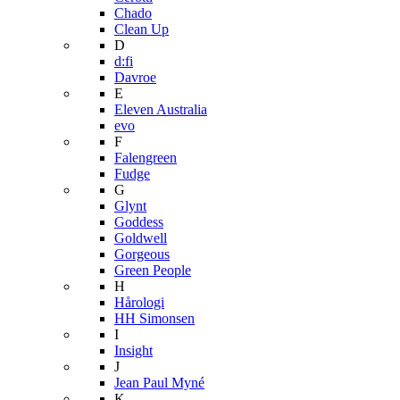
Chado
Clean Up
D
d:fi
Davroe
E
Eleven Australia
evo
F
Falengreen
Fudge
G
Glynt
Goddess
Goldwell
Gorgeous
Green People
H
Hårologi
HH Simonsen
I
Insight
J
Jean Paul Myné
K