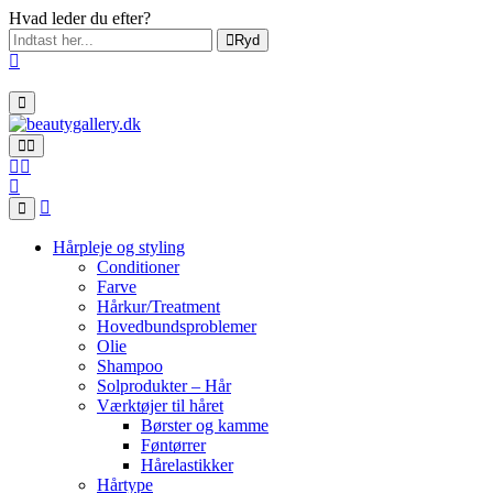
Hvad leder du efter?
Ryd
Hårpleje og styling
Conditioner
Farve
Hårkur/Treatment
Hovedbundsproblemer
Olie
Shampoo
Solprodukter – Hår
Værktøjer til håret
Børster og kamme
Føntørrer
Hårelastikker
Hårtype