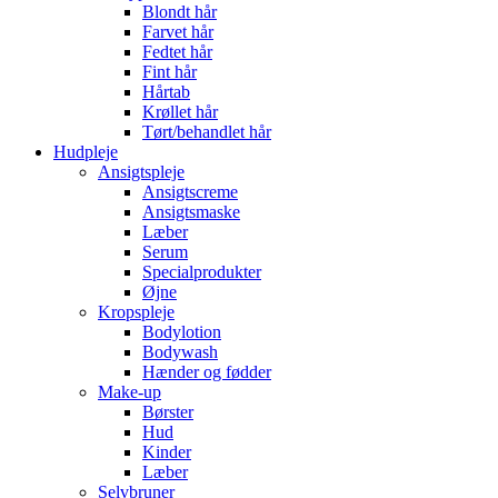
Blondt hår
Farvet hår
Fedtet hår
Fint hår
Hårtab
Krøllet hår
Tørt/behandlet hår
Hudpleje
Ansigtspleje
Ansigtscreme
Ansigtsmaske
Læber
Serum
Specialprodukter
Øjne
Kropspleje
Bodylotion
Bodywash
Hænder og fødder
Make-up
Børster
Hud
Kinder
Læber
Selvbruner