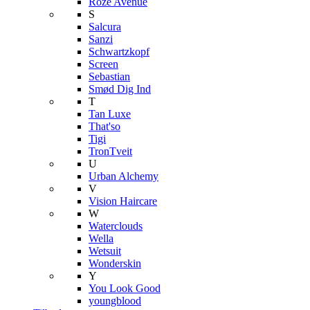
Roze Avenue
S
Salcura
Sanzi
Schwartzkopf
Screen
Sebastian
Smød Dig Ind
T
Tan Luxe
That'so
Tigi
TronTveit
U
Urban Alchemy
V
Vision Haircare
W
Waterclouds
Wella
Wetsuit
Wonderskin
Y
You Look Good
youngblood