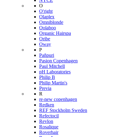
NYCE
O
O'right
Olaplex
Omniblonde
Oolaboo
Organic Hairspa
Oribe
Oway
P
Pañpuri
Pasion Copenhagen
Paul Mitchell
pH Laboratories
Philip B
Philip Martin's
Previa
R
re-new copenhagen
Redken
REF Stockholm Sweden
Refectocil
Revlon
Rosalique
Roverhair