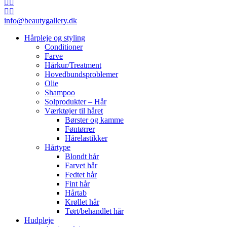
info@beautygallery.dk
Hårpleje og styling
Conditioner
Farve
Hårkur/Treatment
Hovedbundsproblemer
Olie
Shampoo
Solprodukter – Hår
Værktøjer til håret
Børster og kamme
Føntørrer
Hårelastikker
Hårtype
Blondt hår
Farvet hår
Fedtet hår
Fint hår
Hårtab
Krøllet hår
Tørt/behandlet hår
Hudpleje