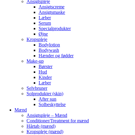
Ansigtspleje
Ansigtscreme
Ansigtsmaske
Læber
Serum
Specialprodukter
Øjne
Kropspleje
Bodylotion
Bodywash
Hænder og fødder
Make-up
Børster
Hud
Kinder
Læber
Selvbruner
Solprodukter (skin)
After sun
Solbeskyttelse
Mænd
Ansigtspleje – Mænd
Conditioner/Treatment for mænd
Hårtab (mænd)
Kropspleje (mænd)