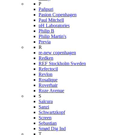
P
Pañpuri
Pasion Copenhagen
Paul Mitchell
pH Laboratories
Philip B
Philip Martin's
Previa
R
re-new copenhagen
Redken
REF Stockholm Sweden
Refectocil
Revlon
Rosalique
Roverhair
Roze Avenue
S
Salcura
Sanzi
Schwartzkopf
Screen
Sebastian
Smød Dig Ind
T