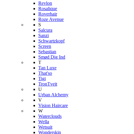
Revlon
Rosalique
Roverhair
Roze Avenue
S
Salcura
Sanzi
Schwartzkopf
Screen
Sebastian
Smød Dig Ind
T
Tan Luxe
That'so
Tigi
TronTveit
U
Urban Alchemy
V
Vision Haircare
W
Waterclouds
Wella
Wetsuit
Wonderskin