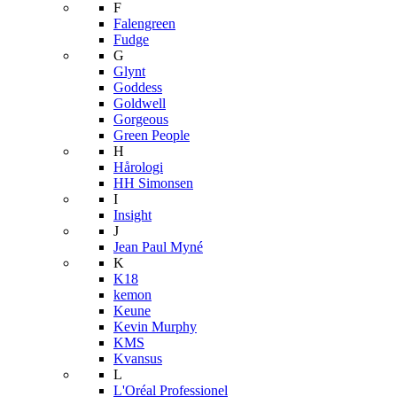
F
Falengreen
Fudge
G
Glynt
Goddess
Goldwell
Gorgeous
Green People
H
Hårologi
HH Simonsen
I
Insight
J
Jean Paul Myné
K
K18
kemon
Keune
Kevin Murphy
KMS
Kvansus
L
L'Oréal Professionel