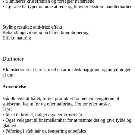
• Eliminerer kruseffekten og forsegler hårstråene
• Gør alle hårtyper nemme at rede og tilbyder ekstrem håndterbarhed
Styling resultat: anti-frizz effekt
Behandlingsvirkning på håret: konditionering
Effekt: naturlig
Duftnoter
Blomstertoner af citrus, med en aromatisk baggrund og antydninger
af træ
Anvendelse
Håndklædetør håret, fordel produktet fra mellemlængderne til
spidserne. Kæm før og efter påføring. Føntør efter ønske.
Tips:
• Ideel til krøllet, bølget og/eller kruset hår
• Også velegnet til fint/mellemhår for at tæmme det og give fylde og
glathed
• Påføring i vådt hår og føntørring anbefales