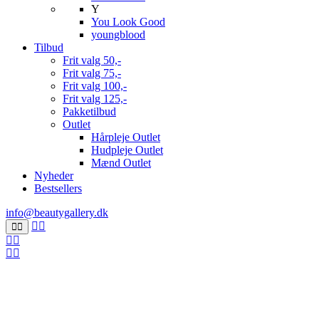
Y
You Look Good
youngblood
Tilbud
Frit valg 50,-
Frit valg 75,-
Frit valg 100,-
Frit valg 125,-
Pakketilbud
Outlet
Hårpleje Outlet
Hudpleje Outlet
Mænd Outlet
Nyheder
Bestsellers
info@beautygallery.dk