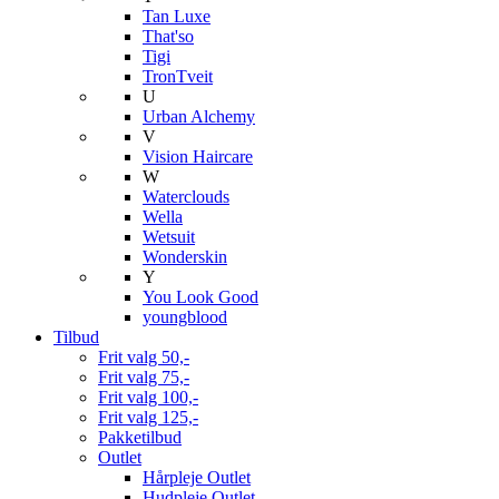
Tan Luxe
That'so
Tigi
TronTveit
U
Urban Alchemy
V
Vision Haircare
W
Waterclouds
Wella
Wetsuit
Wonderskin
Y
You Look Good
youngblood
Tilbud
Frit valg 50,-
Frit valg 75,-
Frit valg 100,-
Frit valg 125,-
Pakketilbud
Outlet
Hårpleje Outlet
Hudpleje Outlet