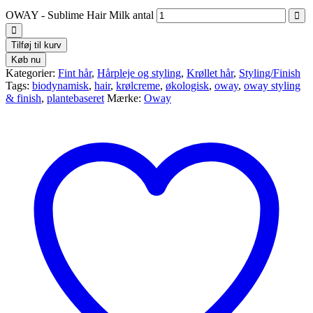
OWAY - Sublime Hair Milk antal
Tilføj til kurv
Køb nu
Kategorier:
Fint hår
,
Hårpleje og styling
,
Krøllet hår
,
Styling/Finish
Tags:
biodynamisk
,
hair
,
krølcreme
,
økologisk
,
oway
,
oway styling
& finish
,
plantebaseret
Mærke:
Oway