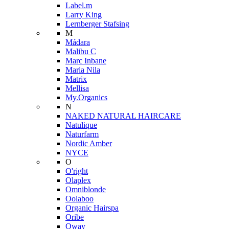
Label.m
Larry King
Lernberger Stafsing
M
Mádara
Malibu C
Marc Inbane
Maria Nila
Matrix
Mellisa
My.Organics
N
NAKED NATURAL HAIRCARE
Natulique
Naturfarm
Nordic Amber
NYCE
O
O'right
Olaplex
Omniblonde
Oolaboo
Organic Hairspa
Oribe
Oway