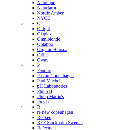
Natulique
Naturfarm
Nordic Amber
NYCE
O
O'right
Olaplex
Omniblonde
Oolaboo
Organic Hairspa
Oribe
Oway
P
Pañpuri
Pasion Copenhagen
Paul Mitchell
pH Laboratories
Philip B
Philip Martin's
Previa
R
re-new copenhagen
Redken
REF Stockholm Sweden
Refectocil