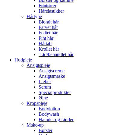
Børster og kamme
Føntørrer
Hårelastikker
Hårtype
Blondt hår
Farvet hår
Fedtet hår
Fint hår
Hårtab
Krøllet hår
Tørt/behandlet hår
Hudpleje
Ansigtspleje
Ansigtscreme
Ansigtsmaske
Læber
Serum
Specialprodukter
Øjne
Kropspleje
Bodylotion
Bodywash
Hænder og fødder
Make-up
Børster