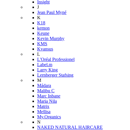
Insight
J
Jean Paul Myné
K
K18
kemon
Keune
Kevin Murphy
KMS
Kvansus
L
L'Oréal Professionel
Label.m
Larry King
Lernberger Stafsing
M
Mádara
Malibu C
Marc Inbane
Maria Nila
Matrix
Mellisa
My.Organics
N
NAKED NATURAL HAIRCARE