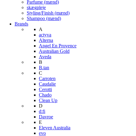
Parfume (mænd)
skægpleje
Styling/Finish (mænd)
Shampoo (mænd)
Brands
A
actyva
Alterna
Angel En Provence
Australian Gold
Aveda
B
B.tan
C
Carroten
Caudalie
Cerotti
Chado
Clean Up
D
d:fi
Davroe
E
Eleven Australia
evo