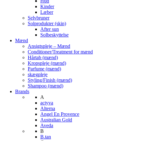
Hud
Kinder
Læber
Selvbruner
Solprodukter (skin)
After sun
Solbeskyttelse
Mænd
Ansigtspleje – Mænd
Conditioner/Treatment for mænd
Hårtab (mænd)
Kropspleje (mænd)
Parfume (mænd)
skægpleje
Styling/Finish (mænd)
Shampoo (mænd)
Brands
A
actyva
Alterna
Angel En Provence
Australian Gold
Aveda
B
B.tan