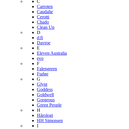
C
Carroten
Caudalie
Cerotti
Chado
Clean Up
D
d:fi
Davroe
E
Eleven Australia
evo
F
Falengreen
Fudge
G
Glynt
Goddess
Goldwell
Gorgeous
Green People
H
Hårologi
HH Simonsen
I