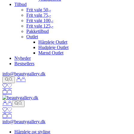
Tilbud
Frit valg 50,-
Frit valg 75,-
Frit valg 100,-
Frit valg 125,-
Pakketilbud
Outlet
Hårpleje Outlet
Hudpleje Outlet
Mænd Outlet
Nyheder
Bestsellers
info@beautygallery.dk
info@beautygallery.dk
Hårpleje og styling