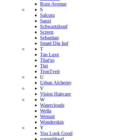
Roze Avenue
S
Salcura
Sanzi
Schwartzkopf
Screen
Sebastian
Smød Dig Ind
T
Tan Luxe
That'so
Tigi
TronTveit
U
Urban Alchemy
V
Vision Haircare
W
Waterclouds
Wella
Wetsuit
Wonderskin
Y
You Look Good
youngblood