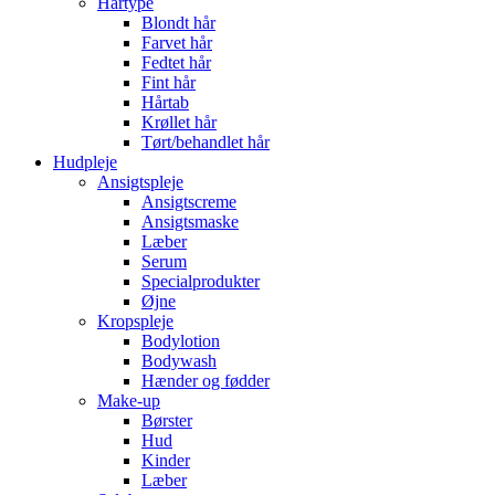
Hårtype
Blondt hår
Farvet hår
Fedtet hår
Fint hår
Hårtab
Krøllet hår
Tørt/behandlet hår
Hudpleje
Ansigtspleje
Ansigtscreme
Ansigtsmaske
Læber
Serum
Specialprodukter
Øjne
Kropspleje
Bodylotion
Bodywash
Hænder og fødder
Make-up
Børster
Hud
Kinder
Læber