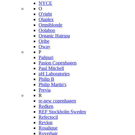
NYCE
O
O'right
Olaplex
Omniblonde
Oolaboo
Organic Hairspa
Oribe
Oway
P
Pañpuri
Pasion Copenhagen
Paul Mitchell
pH Laboratories
Philip B
Philip Martin's
Previa
R
re-new copenhagen
Redken
REF Stockholm Sweden
Refectocil
Revlon
Rosalique
Roverhair