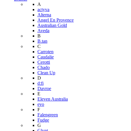
A
actyva
Alterna
Angel En Provence
Australian Gold
Aveda
B
B.tan
C
Carroten
Caudalie
Cerotti
Chado
Clean Up
D
d:fi
Davroe
E
Eleven Australia
evo
F
Falengreen
Fudge
G
Glynt