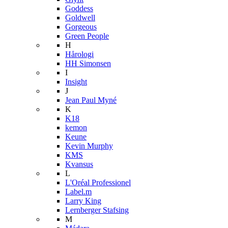
Goddess
Goldwell
Gorgeous
Green People
H
Hårologi
HH Simonsen
I
Insight
J
Jean Paul Myné
K
K18
kemon
Keune
Kevin Murphy
KMS
Kvansus
L
L'Oréal Professionel
Label.m
Larry King
Lernberger Stafsing
M