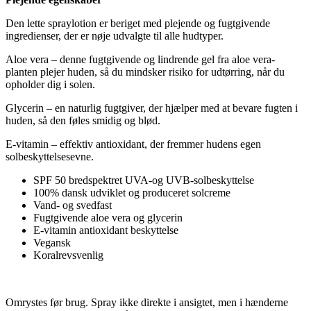
Den lette spraylotion er beriget med plejende og fugtgivende
ingredienser, der er nøje udvalgte til alle hudtyper.
Aloe vera – denne fugtgivende og lindrende gel fra aloe vera-
planten plejer huden, så du mindsker risiko for udtørring, når du
opholder dig i solen.
Glycerin – en naturlig fugtgiver, der hjælper med at bevare fugten i
huden, så den føles smidig og blød.
E-vitamin – effektiv antioxidant, der fremmer hudens egen
solbeskyttelsesevne.
SPF 50 bredspektret UVA-og UVB-solbeskyttelse
100% dansk udviklet og produceret solcreme
Vand- og svedfast
Fugtgivende aloe vera og glycerin
E-vitamin antioxidant beskyttelse
Vegansk
Koralrevsvenlig
Omrystes før brug. Spray ikke direkte i ansigtet, men i hænderne