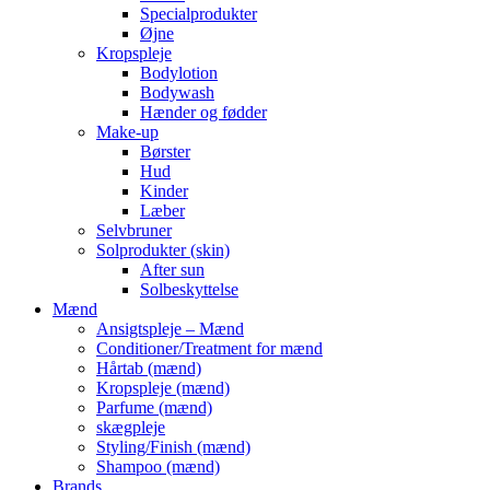
Specialprodukter
Øjne
Kropspleje
Bodylotion
Bodywash
Hænder og fødder
Make-up
Børster
Hud
Kinder
Læber
Selvbruner
Solprodukter (skin)
After sun
Solbeskyttelse
Mænd
Ansigtspleje – Mænd
Conditioner/Treatment for mænd
Hårtab (mænd)
Kropspleje (mænd)
Parfume (mænd)
skægpleje
Styling/Finish (mænd)
Shampoo (mænd)
Brands