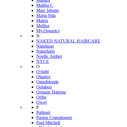
Mádara
Malibu C
Marc Inbane
Maria Nila
Matrix
Mellisa
My.Organics
N
NAKED NATURAL HAIRCARE
Natulique
Naturfarm
Nordic Amber
NYCE
O
O'right
Olaplex
Omniblonde
Oolaboo
Organic Hairspa
Oribe
Oway
P
Pañpuri
Pasion Copenhagen
Paul Mitchell