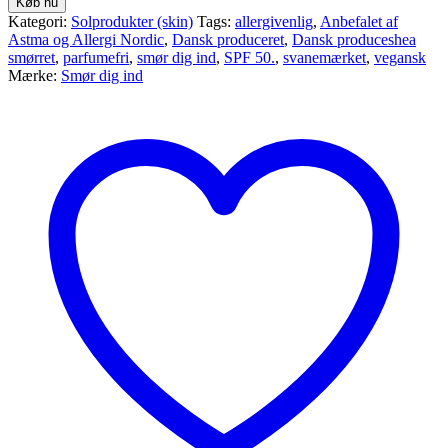
Køb nu
Kategori:
Solprodukter (skin)
Tags:
allergivenlig
,
Anbefalet af
Astma og Allergi Nordic
,
Dansk produceret
,
Dansk produceshea
smørret
,
parfumefri
,
smør dig ind
,
SPF 50.
,
svanemærket
,
vegansk
Mærke:
Smør dig ind