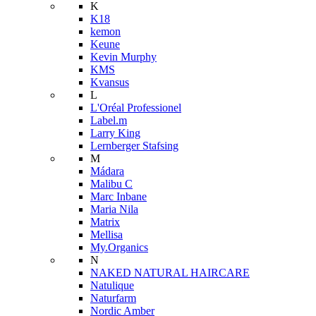
K
K18
kemon
Keune
Kevin Murphy
KMS
Kvansus
L
L'Oréal Professionel
Label.m
Larry King
Lernberger Stafsing
M
Mádara
Malibu C
Marc Inbane
Maria Nila
Matrix
Mellisa
My.Organics
N
NAKED NATURAL HAIRCARE
Natulique
Naturfarm
Nordic Amber