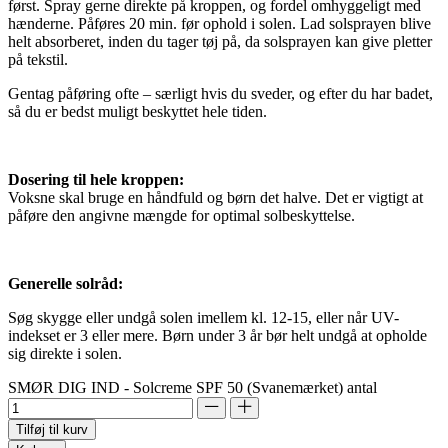
først. Spray gerne direkte på kroppen, og fordel omhyggeligt med
hænderne. Påføres 20 min. før ophold i solen. Lad solsprayen blive
helt absorberet, inden du tager tøj på, da solsprayen kan give pletter
på tekstil.
Gentag påføring ofte – særligt hvis du sveder, og efter du har badet,
så du er bedst muligt beskyttet hele tiden.
Dosering til hele kroppen:
Voksne skal bruge en håndfuld og børn det halve. Det er vigtigt at
påføre den angivne mængde for optimal solbeskyttelse.
Generelle solråd:
Søg skygge eller undgå solen imellem kl. 12-15, eller når UV-
indekset er 3 eller mere. Børn under 3 år bør helt undgå at opholde
sig direkte i solen.
SMØR DIG IND - Solcreme SPF 50 (Svanemærket) antal
Tilføj til kurv