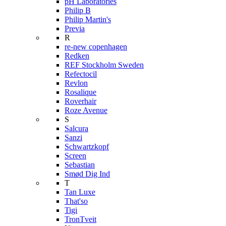
pH Laboratories
Philip B
Philip Martin's
Previa
R
re-new copenhagen
Redken
REF Stockholm Sweden
Refectocil
Revlon
Rosalique
Roverhair
Roze Avenue
S
Salcura
Sanzi
Schwartzkopf
Screen
Sebastian
Smød Dig Ind
T
Tan Luxe
That'so
Tigi
TronTveit