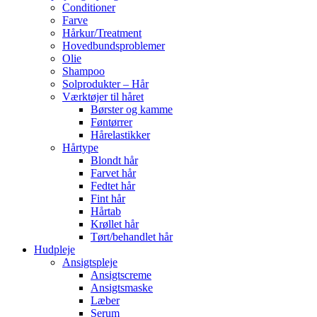
Conditioner
Farve
Hårkur/Treatment
Hovedbundsproblemer
Olie
Shampoo
Solprodukter – Hår
Værktøjer til håret
Børster og kamme
Føntørrer
Hårelastikker
Hårtype
Blondt hår
Farvet hår
Fedtet hår
Fint hår
Hårtab
Krøllet hår
Tørt/behandlet hår
Hudpleje
Ansigtspleje
Ansigtscreme
Ansigtsmaske
Læber
Serum