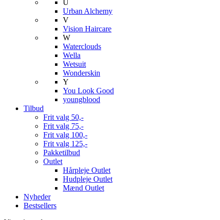
U
Urban Alchemy
V
Vision Haircare
W
Waterclouds
Wella
Wetsuit
Wonderskin
Y
You Look Good
youngblood
Tilbud
Frit valg 50,-
Frit valg 75,-
Frit valg 100,-
Frit valg 125,-
Pakketilbud
Outlet
Hårpleje Outlet
Hudpleje Outlet
Mænd Outlet
Nyheder
Bestsellers