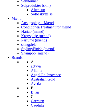
Selvbruner
Solprodukter (skin)
After sun
Solbeskyttelse
Mænd
Ansigtspleje – Mænd
Conditioner/Treatment for mænd
Hårtab (mænd)
Kropspleje (mænd)
Parfume (mænd)
skægpleje
Styling/Finish (mænd)
Shampoo (mænd)
Brands
A
actyva
Alterna
Angel En Provence
Australian Gold
Aveda
B
B.tan
C
Carroten
Caudalie