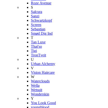
Roze Avenue
S
Salcura
Sanzi
Schwartzkopf
Screen
Sebastian
Smød Dig Ind
T
Tan Luxe
That'so
Tigi
TronTveit
U
Urban Alchemy
V
Vision Haircare
W
Waterclouds
Wella
Wetsuit
Wonderskin
Y
You Look Good
youngblood