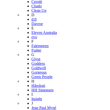
Cerotti
Chado
Clean Up
D
d:fi
Davroe
E
Eleven Australia
evo
F
Falengreen
Fudge
G
Glynt
Goddess
Goldwell
Gorgeous
Green People
H
Hårologi
HH Simonsen
I
Insight
J
Jean Paul Myné