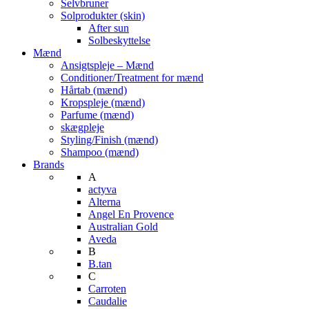
Selvbruner
Solprodukter (skin)
After sun
Solbeskyttelse
Mænd
Ansigtspleje – Mænd
Conditioner/Treatment for mænd
Hårtab (mænd)
Kropspleje (mænd)
Parfume (mænd)
skægpleje
Styling/Finish (mænd)
Shampoo (mænd)
Brands
A
actyva
Alterna
Angel En Provence
Australian Gold
Aveda
B
B.tan
C
Carroten
Caudalie