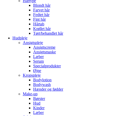
Hårtype
Blondt hår
Farvet hår
Fedtet hår
Fint hår
Hårtab
Krøllet hår
Tørt/behandlet hår
Hudpleje
Ansigtspleje
Ansigtscreme
Ansigtsmaske
Læber
Serum
Specialprodukter
Øjne
Kropspleje
Bodylotion
Bodywash
Hænder og fødder
Make-up
Børster
Hud
Kinder
Læber