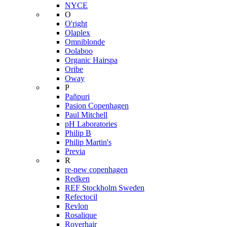
NYCE
O
O'right
Olaplex
Omniblonde
Oolaboo
Organic Hairspa
Oribe
Oway
P
Pañpuri
Pasion Copenhagen
Paul Mitchell
pH Laboratories
Philip B
Philip Martin's
Previa
R
re-new copenhagen
Redken
REF Stockholm Sweden
Refectocil
Revlon
Rosalique
Roverhair