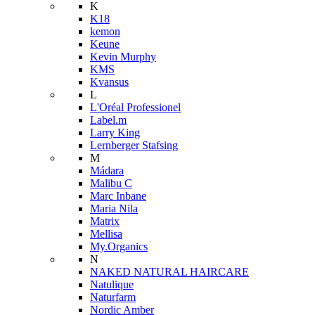
K
K18
kemon
Keune
Kevin Murphy
KMS
Kvansus
L
L'Oréal Professionel
Label.m
Larry King
Lernberger Stafsing
M
Mádara
Malibu C
Marc Inbane
Maria Nila
Matrix
Mellisa
My.Organics
N
NAKED NATURAL HAIRCARE
Natulique
Naturfarm
Nordic Amber