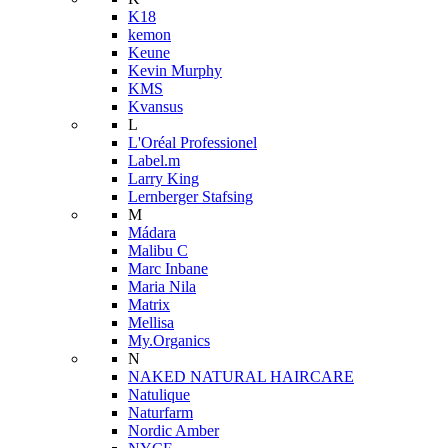
K18
kemon
Keune
Kevin Murphy
KMS
Kvansus
L
L'Oréal Professionel
Label.m
Larry King
Lernberger Stafsing
M
Mádara
Malibu C
Marc Inbane
Maria Nila
Matrix
Mellisa
My.Organics
N
NAKED NATURAL HAIRCARE
Natulique
Naturfarm
Nordic Amber