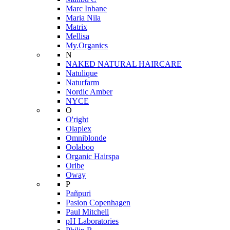
Marc Inbane
Maria Nila
Matrix
Mellisa
My.Organics
N
NAKED NATURAL HAIRCARE
Natulique
Naturfarm
Nordic Amber
NYCE
O
O'right
Olaplex
Omniblonde
Oolaboo
Organic Hairspa
Oribe
Oway
P
Pañpuri
Pasion Copenhagen
Paul Mitchell
pH Laboratories