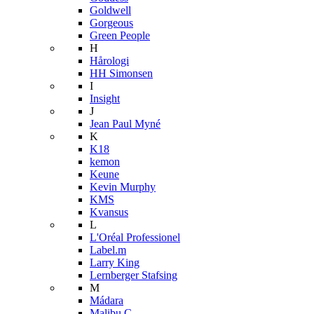
Goldwell
Gorgeous
Green People
H
Hårologi
HH Simonsen
I
Insight
J
Jean Paul Myné
K
K18
kemon
Keune
Kevin Murphy
KMS
Kvansus
L
L'Oréal Professionel
Label.m
Larry King
Lernberger Stafsing
M
Mádara
Malibu C