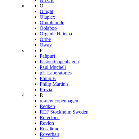
NYCE
O
O'right
Olaplex
Omniblonde
Oolaboo
Organic Hairspa
Oribe
Oway
P
Pañpuri
Pasion Copenhagen
Paul Mitchell
pH Laboratories
Philip B
Philip Martin's
Previa
R
re-new copenhagen
Redken
REF Stockholm Sweden
Refectocil
Revlon
Rosalique
Roverhair