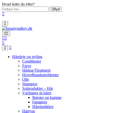
Hvad leder du efter?
Ryd
Hårpleje og styling
Conditioner
Farve
Hårkur/Treatment
Hovedbundsproblemer
Olie
Shampoo
Solprodukter – Hår
Værktøjer til håret
Børster og kamme
Føntørrer
Hårelastikker
Hårtype