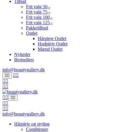
Tilbud
Frit valg 50,-
Frit valg 75,-
Frit valg 100,-
Frit valg 125,-
Pakketilbud
Outlet
Hårpleje Outlet
Hudpleje Outlet
Mænd Outlet
Nyheder
Bestsellers
info@beautygallery.dk
info@beautygallery.dk
Hårpleje og styling
Conditioner