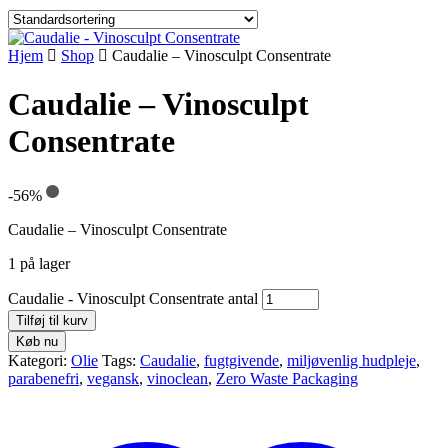
Hjem
Shop
Caudalie – Vinosculpt Consentrate
Caudalie – Vinosculpt
Consentrate
-56%
Caudalie – Vinosculpt Consentrate
1 på lager
Caudalie - Vinosculpt Consentrate antal
Tilføj til kurv
Køb nu
Kategori:
Olie
Tags:
Caudalie
,
fugtgivende
,
miljøvenlig hudpleje
,
parabenefri
,
vegansk
,
vinoclean
,
Zero Waste Packaging