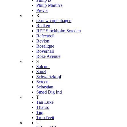
Philip B
Philip Martin's
Previa
R
re-new copenhagen
Redken
REF Stockholm Sweden
Refectocil
Revlon
Rosalique
Roverhair
Roze Avenue
S
Salcura
Sanzi
Schwartzkopf
Screen
Sebastian
Smød Dig Ind
T
Tan Luxe
That'so
Tigi
TronTveit
U