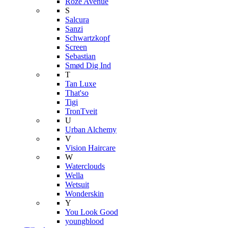
Roze Avenue
S
Salcura
Sanzi
Schwartzkopf
Screen
Sebastian
Smød Dig Ind
T
Tan Luxe
That'so
Tigi
TronTveit
U
Urban Alchemy
V
Vision Haircare
W
Waterclouds
Wella
Wetsuit
Wonderskin
Y
You Look Good
youngblood