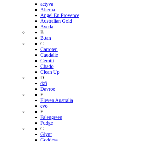
actyva
Alterna
Angel En Provence
Australian Gold
Aveda
B
B.tan
C
Carroten
Caudalie
Cerotti
Chado
Clean Up
D
d:fi
Davroe
E
Eleven Australia
evo
F
Falengreen
Fudge
G
Glynt
Goddess