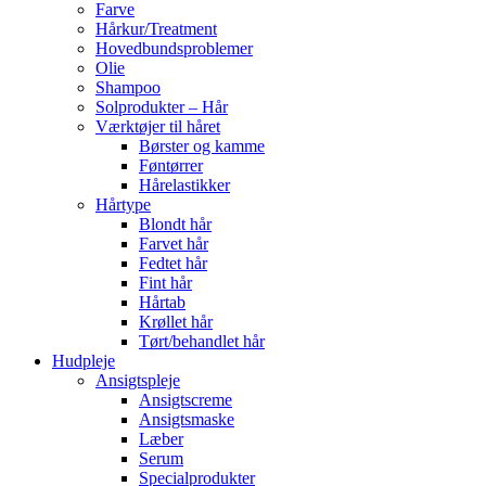
Farve
Hårkur/Treatment
Hovedbundsproblemer
Olie
Shampoo
Solprodukter – Hår
Værktøjer til håret
Børster og kamme
Føntørrer
Hårelastikker
Hårtype
Blondt hår
Farvet hår
Fedtet hår
Fint hår
Hårtab
Krøllet hår
Tørt/behandlet hår
Hudpleje
Ansigtspleje
Ansigtscreme
Ansigtsmaske
Læber
Serum
Specialprodukter