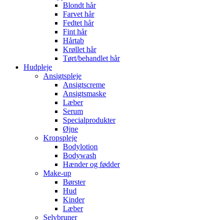
Blondt hår
Farvet hår
Fedtet hår
Fint hår
Hårtab
Krøllet hår
Tørt/behandlet hår
Hudpleje
Ansigtspleje
Ansigtscreme
Ansigtsmaske
Læber
Serum
Specialprodukter
Øjne
Kropspleje
Bodylotion
Bodywash
Hænder og fødder
Make-up
Børster
Hud
Kinder
Læber
Selvbruner