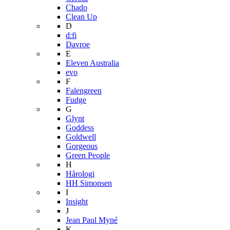
Chado
Clean Up
D
d:fi
Davroe
E
Eleven Australia
evo
F
Falengreen
Fudge
G
Glynt
Goddess
Goldwell
Gorgeous
Green People
H
Hårologi
HH Simonsen
I
Insight
J
Jean Paul Myné
K