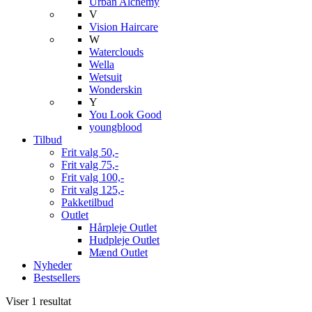
Urban Alchemy
V
Vision Haircare
W
Waterclouds
Wella
Wetsuit
Wonderskin
Y
You Look Good
youngblood
Tilbud
Frit valg 50,-
Frit valg 75,-
Frit valg 100,-
Frit valg 125,-
Pakketilbud
Outlet
Hårpleje Outlet
Hudpleje Outlet
Mænd Outlet
Nyheder
Bestsellers
Viser 1 resultat