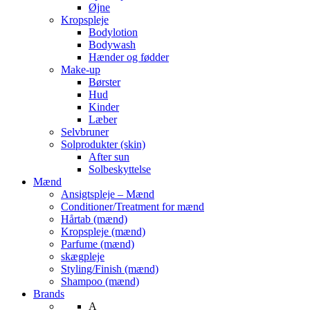
Øjne
Kropspleje
Bodylotion
Bodywash
Hænder og fødder
Make-up
Børster
Hud
Kinder
Læber
Selvbruner
Solprodukter (skin)
After sun
Solbeskyttelse
Mænd
Ansigtspleje – Mænd
Conditioner/Treatment for mænd
Hårtab (mænd)
Kropspleje (mænd)
Parfume (mænd)
skægpleje
Styling/Finish (mænd)
Shampoo (mænd)
Brands
A