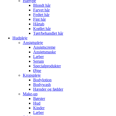
Hårtype
Blondt hår
Farvet hår
Fedtet hår
Fint hår
Hårtab
Krøllet hår
Tørt/behandlet hår
Hudpleje
Ansigtspleje
Ansigtscreme
Ansigtsmaske
Læber
Serum
Specialprodukter
Øjne
Kropspleje
Bodylotion
Bodywash
Hænder og fødder
Make-up
Børster
Hud
Kinder
Læber