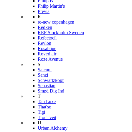
Philip B
Philip Martin's
Previa
R
re-new copenhagen
Redken
REF Stockholm Sweden
Refectocil
Revlon
Rosalique
Roverhair
Roze Avenue
S
Salcura
Sanzi
Schwartzkopf
Sebastian
Smød Dig Ind
T
Tan Luxe
That'so
Tigi
TronTveit
U
Urban Alchemy