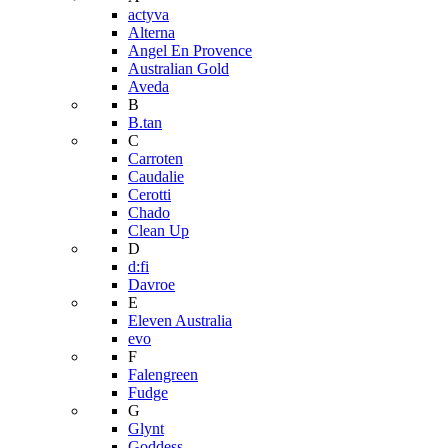
actyva
Alterna
Angel En Provence
Australian Gold
Aveda
B
B.tan
C
Carroten
Caudalie
Cerotti
Chado
Clean Up
D
d:fi
Davroe
E
Eleven Australia
evo
F
Falengreen
Fudge
G
Glynt
Goddess