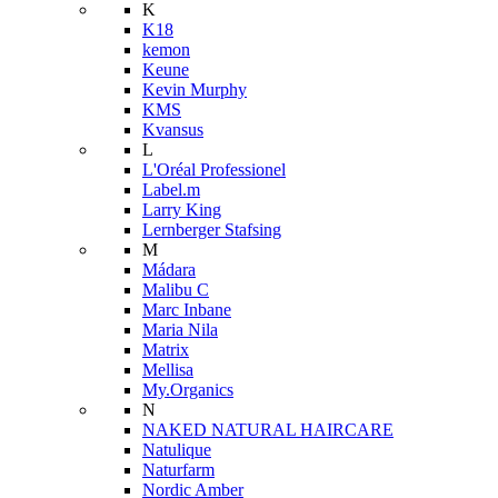
K
K18
kemon
Keune
Kevin Murphy
KMS
Kvansus
L
L'Oréal Professionel
Label.m
Larry King
Lernberger Stafsing
M
Mádara
Malibu C
Marc Inbane
Maria Nila
Matrix
Mellisa
My.Organics
N
NAKED NATURAL HAIRCARE
Natulique
Naturfarm
Nordic Amber