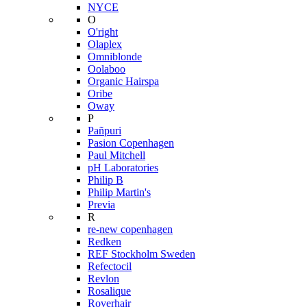
NYCE
O
O'right
Olaplex
Omniblonde
Oolaboo
Organic Hairspa
Oribe
Oway
P
Pañpuri
Pasion Copenhagen
Paul Mitchell
pH Laboratories
Philip B
Philip Martin's
Previa
R
re-new copenhagen
Redken
REF Stockholm Sweden
Refectocil
Revlon
Rosalique
Roverhair