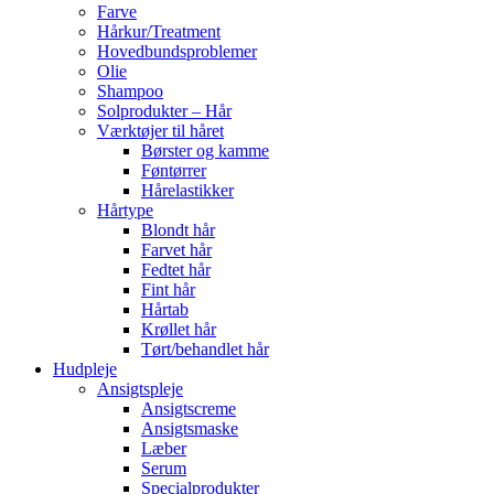
Farve
Hårkur/Treatment
Hovedbundsproblemer
Olie
Shampoo
Solprodukter – Hår
Værktøjer til håret
Børster og kamme
Føntørrer
Hårelastikker
Hårtype
Blondt hår
Farvet hår
Fedtet hår
Fint hår
Hårtab
Krøllet hår
Tørt/behandlet hår
Hudpleje
Ansigtspleje
Ansigtscreme
Ansigtsmaske
Læber
Serum
Specialprodukter