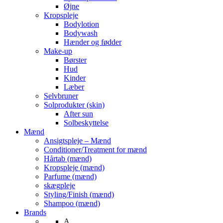
Øjne
Kropspleje
Bodylotion
Bodywash
Hænder og fødder
Make-up
Børster
Hud
Kinder
Læber
Selvbruner
Solprodukter (skin)
After sun
Solbeskyttelse
Mænd
Ansigtspleje – Mænd
Conditioner/Treatment for mænd
Hårtab (mænd)
Kropspleje (mænd)
Parfume (mænd)
skægpleje
Styling/Finish (mænd)
Shampoo (mænd)
Brands
A