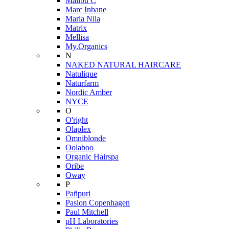
Malibu C
Marc Inbane
Maria Nila
Matrix
Mellisa
My.Organics
N
NAKED NATURAL HAIRCARE
Natulique
Naturfarm
Nordic Amber
NYCE
O
O'right
Olaplex
Omniblonde
Oolaboo
Organic Hairspa
Oribe
Oway
P
Pañpuri
Pasion Copenhagen
Paul Mitchell
pH Laboratories