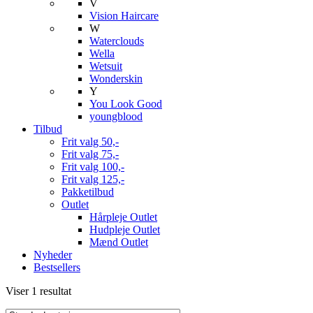
V
Vision Haircare
W
Waterclouds
Wella
Wetsuit
Wonderskin
Y
You Look Good
youngblood
Tilbud
Frit valg 50,-
Frit valg 75,-
Frit valg 100,-
Frit valg 125,-
Pakketilbud
Outlet
Hårpleje Outlet
Hudpleje Outlet
Mænd Outlet
Nyheder
Bestsellers
Viser 1 resultat