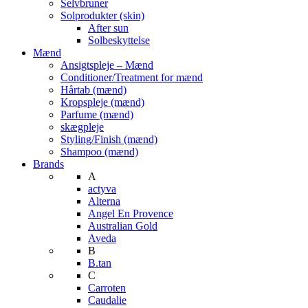
Selvbruner
Solprodukter (skin)
After sun
Solbeskyttelse
Mænd
Ansigtspleje – Mænd
Conditioner/Treatment for mænd
Hårtab (mænd)
Kropspleje (mænd)
Parfume (mænd)
skægpleje
Styling/Finish (mænd)
Shampoo (mænd)
Brands
A
actyva
Alterna
Angel En Provence
Australian Gold
Aveda
B
B.tan
C
Carroten
Caudalie