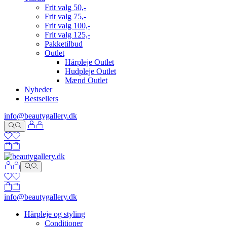
Frit valg 50,-
Frit valg 75,-
Frit valg 100,-
Frit valg 125,-
Pakketilbud
Outlet
Hårpleje Outlet
Hudpleje Outlet
Mænd Outlet
Nyheder
Bestsellers
info@beautygallery.dk
info@beautygallery.dk
Hårpleje og styling
Conditioner