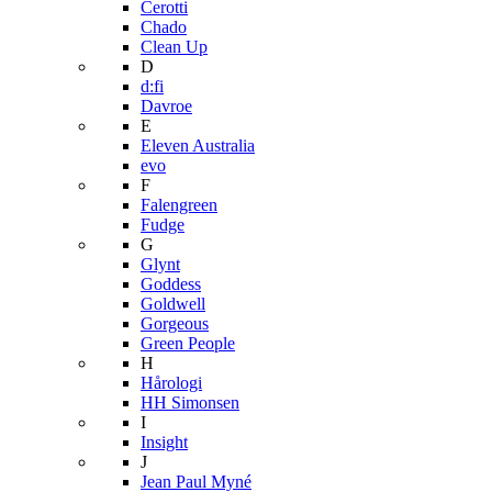
Cerotti
Chado
Clean Up
D
d:fi
Davroe
E
Eleven Australia
evo
F
Falengreen
Fudge
G
Glynt
Goddess
Goldwell
Gorgeous
Green People
H
Hårologi
HH Simonsen
I
Insight
J
Jean Paul Myné