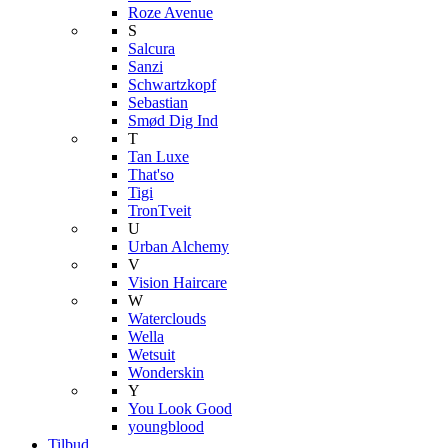
Roze Avenue
S
Salcura
Sanzi
Schwartzkopf
Sebastian
Smød Dig Ind
T
Tan Luxe
That'so
Tigi
TronTveit
U
Urban Alchemy
V
Vision Haircare
W
Waterclouds
Wella
Wetsuit
Wonderskin
Y
You Look Good
youngblood
Tilbud