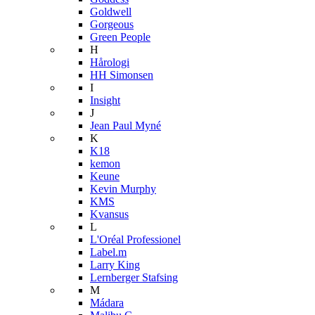
Goldwell
Gorgeous
Green People
H
Hårologi
HH Simonsen
I
Insight
J
Jean Paul Myné
K
K18
kemon
Keune
Kevin Murphy
KMS
Kvansus
L
L'Oréal Professionel
Label.m
Larry King
Lernberger Stafsing
M
Mádara