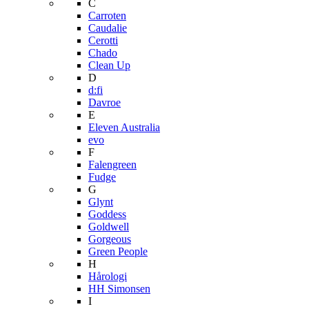
C
Carroten
Caudalie
Cerotti
Chado
Clean Up
D
d:fi
Davroe
E
Eleven Australia
evo
F
Falengreen
Fudge
G
Glynt
Goddess
Goldwell
Gorgeous
Green People
H
Hårologi
HH Simonsen
I