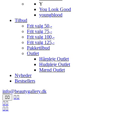
Y
You Look Good
youngblood
Tilbud
Frit valg 50,-
Frit valg 75,-
Frit valg 100,-
Frit valg 125,-
Pakketilbud
Outlet
Hårpleje Outlet
Hudpleje Outlet
Mænd Outlet
Nyheder
Bestsellers
info@beautygallery.dk