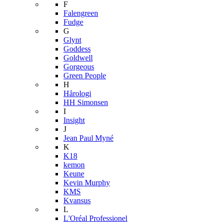
F
Falengreen
Fudge
G
Glynt
Goddess
Goldwell
Gorgeous
Green People
H
Hårologi
HH Simonsen
I
Insight
J
Jean Paul Myné
K
K18
kemon
Keune
Kevin Murphy
KMS
Kvansus
L
L'Oréal Professionel