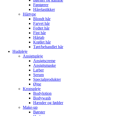
Børster og kamme
Føntørrer
Hårelastikker
Hårtype
Blondt hår
Farvet hår
Fedtet hår
Fint hår
Hårtab
Krøllet hår
Tørt/behandlet hår
Hudpleje
Ansigtspleje
Ansigtscreme
Ansigtsmaske
Læber
Serum
Specialprodukter
Øjne
Kropspleje
Bodylotion
Bodywash
Hænder og fødder
Make-up
Børster