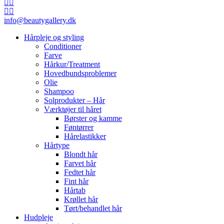
info@beautygallery.dk
Hårpleje og styling
Conditioner
Farve
Hårkur/Treatment
Hovedbundsproblemer
Olie
Shampoo
Solprodukter – Hår
Værktøjer til håret
Børster og kamme
Føntørrer
Hårelastikker
Hårtype
Blondt hår
Farvet hår
Fedtet hår
Fint hår
Hårtab
Krøllet hår
Tørt/behandlet hår
Hudpleje