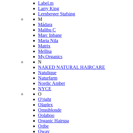
Label.m
Larry King
Lernberger Stafsing
M
Mádara
Malibu C
Marc Inbane
Maria Nila
Matrix
Mellisa
My.Organics
N
NAKED NATURAL HAIRCARE
Natulique
Naturfarm
Nordic Amber
NYCE
O
O'right
Olaplex
Omniblonde
Oolaboo
Organic Hairspa
Oribe
Oway