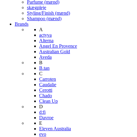
Parfume (mænd)
skægpleje
Styling/Finish (mænd)
Shampoo (mænd)
Brands
A
actyva
Alterna
Angel En Provence
Australian Gold
Aveda
B
B.tan
C
Carroten
Caudalie
Cerotti
Chado
Clean Up
D
d:fi
Davroe
E
Eleven Australia
evo