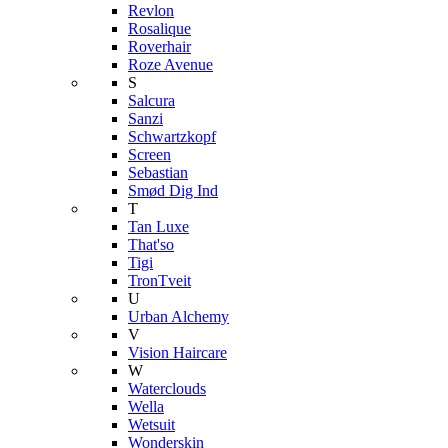
Revlon
Rosalique
Roverhair
Roze Avenue
S
Salcura
Sanzi
Schwartzkopf
Screen
Sebastian
Smød Dig Ind
T
Tan Luxe
That'so
Tigi
TronTveit
U
Urban Alchemy
V
Vision Haircare
W
Waterclouds
Wella
Wetsuit
Wonderskin