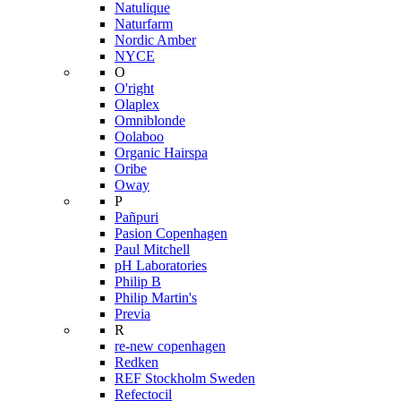
Natulique
Naturfarm
Nordic Amber
NYCE
O
O'right
Olaplex
Omniblonde
Oolaboo
Organic Hairspa
Oribe
Oway
P
Pañpuri
Pasion Copenhagen
Paul Mitchell
pH Laboratories
Philip B
Philip Martin's
Previa
R
re-new copenhagen
Redken
REF Stockholm Sweden
Refectocil