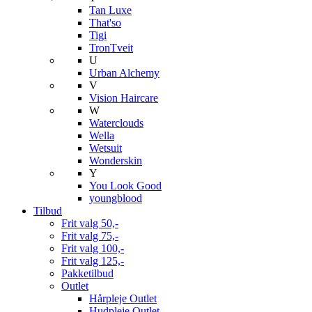
Tan Luxe
That'so
Tigi
TronTveit
U
Urban Alchemy
V
Vision Haircare
W
Waterclouds
Wella
Wetsuit
Wonderskin
Y
You Look Good
youngblood
Tilbud
Frit valg 50,-
Frit valg 75,-
Frit valg 100,-
Frit valg 125,-
Pakketilbud
Outlet
Hårpleje Outlet
Hudpleje Outlet