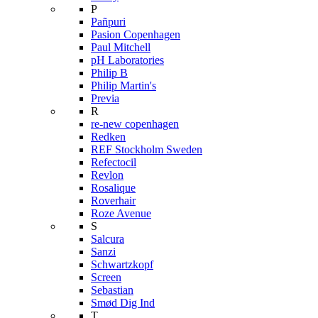
P
Pañpuri
Pasion Copenhagen
Paul Mitchell
pH Laboratories
Philip B
Philip Martin's
Previa
R
re-new copenhagen
Redken
REF Stockholm Sweden
Refectocil
Revlon
Rosalique
Roverhair
Roze Avenue
S
Salcura
Sanzi
Schwartzkopf
Screen
Sebastian
Smød Dig Ind
T