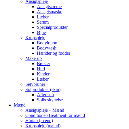
Ansigtspleje
Ansigtscreme
Ansigtsmaske
Læber
Serum
Specialprodukter
Øjne
Kropspleje
Bodylotion
Bodywash
Hænder og fødder
Make-up
Børster
Hud
Kinder
Læber
Selvbruner
Solprodukter (skin)
After sun
Solbeskyttelse
Mænd
Ansigtspleje – Mænd
Conditioner/Treatment for mænd
Hårtab (mænd)
Kropspleje (mænd)