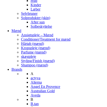
Hud
Kinder
Læber
Selvbruner
Solprodukter (skin)
After sun
Solbeskyttelse
Mænd
Ansigtspleje – Mænd
Conditioner/Treatment for mænd
Hårtab (mænd)
Kropspleje (mænd)
Parfume (mænd)
skægpleje
Styling/Finish (mænd)
Shampoo (mænd)
Brands
A
actyva
Alterna
Angel En Provence
Australian Gold
Aveda
B
B.tan