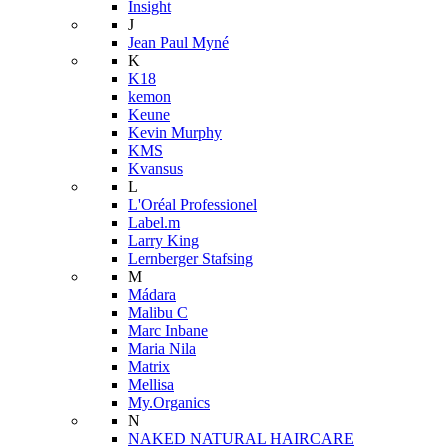
Insight
J
Jean Paul Myné
K
K18
kemon
Keune
Kevin Murphy
KMS
Kvansus
L
L'Oréal Professionel
Label.m
Larry King
Lernberger Stafsing
M
Mádara
Malibu C
Marc Inbane
Maria Nila
Matrix
Mellisa
My.Organics
N
NAKED NATURAL HAIRCARE