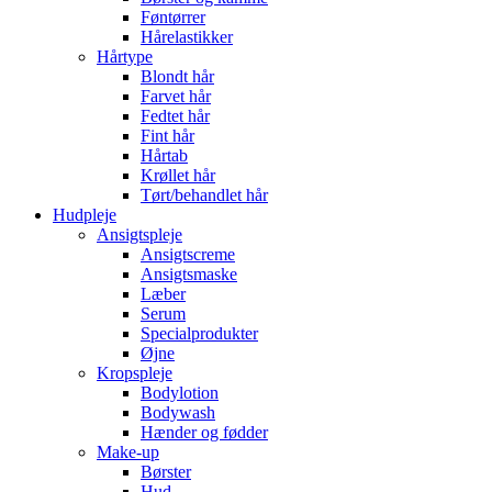
Føntørrer
Hårelastikker
Hårtype
Blondt hår
Farvet hår
Fedtet hår
Fint hår
Hårtab
Krøllet hår
Tørt/behandlet hår
Hudpleje
Ansigtspleje
Ansigtscreme
Ansigtsmaske
Læber
Serum
Specialprodukter
Øjne
Kropspleje
Bodylotion
Bodywash
Hænder og fødder
Make-up
Børster
Hud