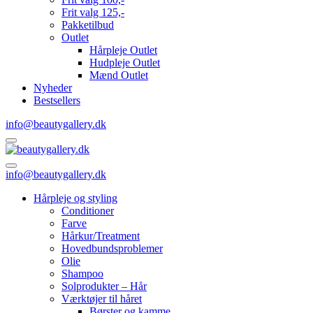
Frit valg 125,-
Pakketilbud
Outlet
Hårpleje Outlet
Hudpleje Outlet
Mænd Outlet
Nyheder
Bestsellers
info@beautygallery.dk
info@beautygallery.dk
Hårpleje og styling
Conditioner
Farve
Hårkur/Treatment
Hovedbundsproblemer
Olie
Shampoo
Solprodukter – Hår
Værktøjer til håret
Børster og kamme