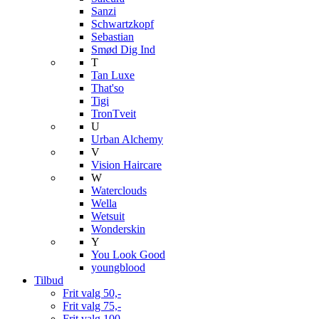
Sanzi
Schwartzkopf
Sebastian
Smød Dig Ind
T
Tan Luxe
That'so
Tigi
TronTveit
U
Urban Alchemy
V
Vision Haircare
W
Waterclouds
Wella
Wetsuit
Wonderskin
Y
You Look Good
youngblood
Tilbud
Frit valg 50,-
Frit valg 75,-
Frit valg 100,-