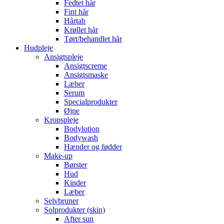
Fedtet hår
Fint hår
Hårtab
Krøllet hår
Tørt/behandlet hår
Hudpleje
Ansigtspleje
Ansigtscreme
Ansigtsmaske
Læber
Serum
Specialprodukter
Øjne
Kropspleje
Bodylotion
Bodywash
Hænder og fødder
Make-up
Børster
Hud
Kinder
Læber
Selvbruner
Solprodukter (skin)
After sun