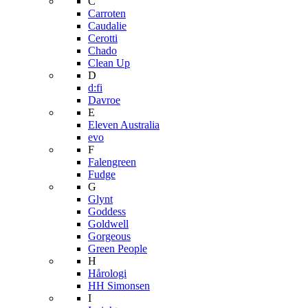
C
Carroten
Caudalie
Cerotti
Chado
Clean Up
D
d:fi
Davroe
E
Eleven Australia
evo
F
Falengreen
Fudge
G
Glynt
Goddess
Goldwell
Gorgeous
Green People
H
Hårologi
HH Simonsen
I