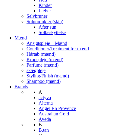
Kinder
Læber
Selvbruner
Solprodukter (skin)
After sun
Solbeskyttelse
Mænd
Ansigtspleje – Mænd
Conditioner/Treatment for mænd
Hårtab (mænd)
Kropspleje (mænd)
Parfume (mænd)
skægpleje
Styling/Finish (mænd)
Shampoo (mænd)
Brands
A
actyva
Alterna
Angel En Provence
Australian Gold
Aveda
B
B.tan