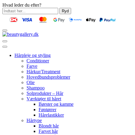
Hvad leder du efter?
Ryd
Hårpleje og styling
Conditioner
Farve
Hårkur/Treatment
Hovedbundsproblemer
Olie
Shampoo
Solprodukter – Hår
Værktøjer til håret
Børster og kamme
Føntørrer
Hårelastikker
Hårtype
Blondt hår
Farvet hår