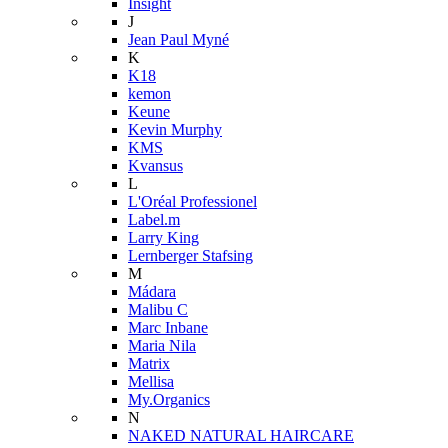
Insight
J
Jean Paul Myné
K
K18
kemon
Keune
Kevin Murphy
KMS
Kvansus
L
L'Oréal Professionel
Label.m
Larry King
Lernberger Stafsing
M
Mádara
Malibu C
Marc Inbane
Maria Nila
Matrix
Mellisa
My.Organics
N
NAKED NATURAL HAIRCARE