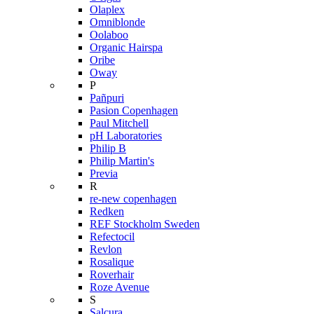
Olaplex
Omniblonde
Oolaboo
Organic Hairspa
Oribe
Oway
P
Pañpuri
Pasion Copenhagen
Paul Mitchell
pH Laboratories
Philip B
Philip Martin's
Previa
R
re-new copenhagen
Redken
REF Stockholm Sweden
Refectocil
Revlon
Rosalique
Roverhair
Roze Avenue
S
Salcura