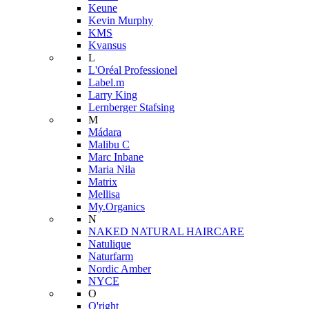
Keune
Kevin Murphy
KMS
Kvansus
L
L'Oréal Professionel
Label.m
Larry King
Lernberger Stafsing
M
Mádara
Malibu C
Marc Inbane
Maria Nila
Matrix
Mellisa
My.Organics
N
NAKED NATURAL HAIRCARE
Natulique
Naturfarm
Nordic Amber
NYCE
O
O'right