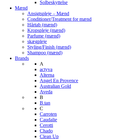
Solbeskyttelse
Mænd
Ansigtspleje – Mænd
Conditioner/Treatment for mænd
Hårtab (mænd)
Kropspleje (mænd)
Parfume (mænd)
skægpleje
Styling/Finish (mænd)
Shampoo (mænd)
Brands
A
actyva
Alterna
Angel En Provence
Australian Gold
Aveda
B
B.tan
C
Carroten
Caudalie
Cerotti
Chado
Clean Up