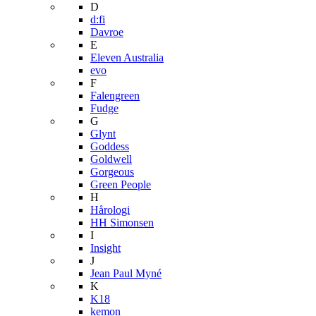
D
d:fi
Davroe
E
Eleven Australia
evo
F
Falengreen
Fudge
G
Glynt
Goddess
Goldwell
Gorgeous
Green People
H
Hårologi
HH Simonsen
I
Insight
J
Jean Paul Myné
K
K18
kemon