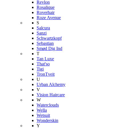
Revlon
Rosalique
Roverhair
Roze Avenue
S
Salcura
Sanzi
Schwartzkopf
Sebastian
Smød Dig Ind
T
Tan Luxe
That'so
Tigi
TronTveit
U
Urban Alchemy
V
Vision Haircare
W
Waterclouds
Wella
Wetsuit
Wonderskin
Y