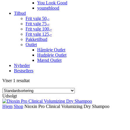
You Look Good
youngblood
Tilbud
Frit valg 50,-
Frit valg 75,-
Frit valg 100,-
Frit valg 125,-
Pakketilbud
Outlet
Hårpleje Outlet
Hudpleje Outlet
Mænd Outlet
Nyheder
Bestsellers
Viser 1 resultat
Udsolgt
Hjem
Shop
Nioxin Pro Clinical Volumizing Dry Shampoo