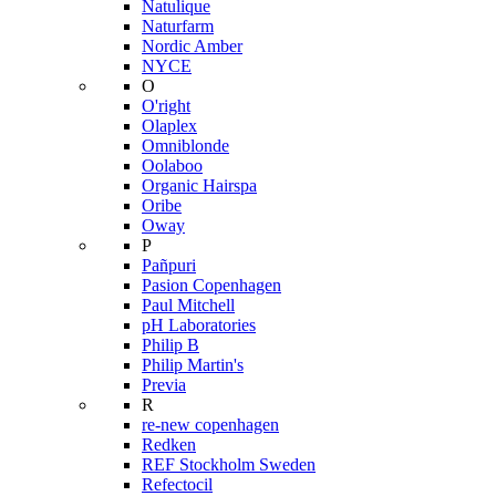
Natulique
Naturfarm
Nordic Amber
NYCE
O
O'right
Olaplex
Omniblonde
Oolaboo
Organic Hairspa
Oribe
Oway
P
Pañpuri
Pasion Copenhagen
Paul Mitchell
pH Laboratories
Philip B
Philip Martin's
Previa
R
re-new copenhagen
Redken
REF Stockholm Sweden
Refectocil